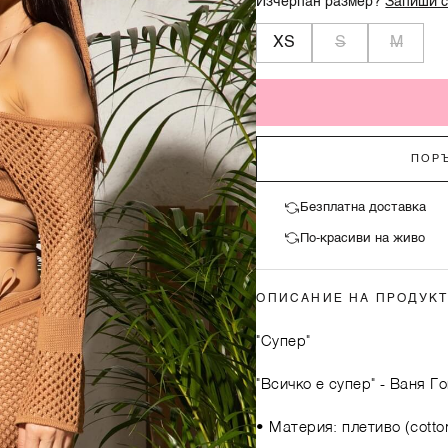
Изчерпан размер?
Запиши с
XS
S
M
ПОРЪ
Безплатна доставка
По-красиви на живо
ОПИСАНИЕ НА ПРОДУК
"Супер"
"Всичко е супер"
- Ваня Г
• Материя: плетиво (cotton