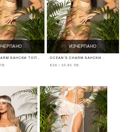
ЗЧЕРПАНО
ИЗЧЕРПАНО
HARM БАНСКИ ТОП С
OCEAN'S CHARM БАНСКИ
ЕФЕКТ - BROWN
БИКИНИ - BROWN
ЛВ.
€26 / 50.85 ЛВ.