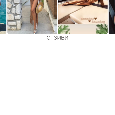
ОТЗИВИ
5
4
3
2
1
Супер