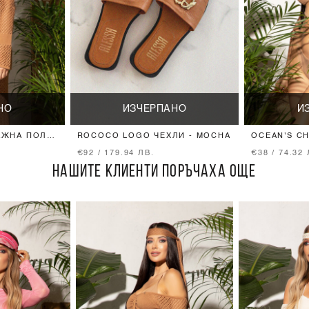
НО
ИЗЧЕРПАНО
И
АЖНА ПОЛА
ROCOCO LOGO ЧЕХЛИ - MOCHA
OCEAN'S C
ПОВДИГАЩ 
€92 / 179.94 ЛВ.
€38 / 74.32 
НАШИТЕ КЛИЕНТИ ПОРЪЧАХА ОЩЕ