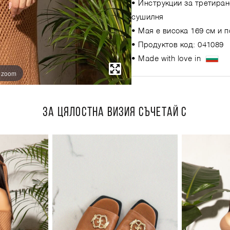
• Инструкции за третиран
сушилня
• Мая е висока 169 см и 
• Продуктов код: 041089
• Made with love in
o zoom
ЗА ЦЯЛОСТНА ВИЗИЯ СЪЧЕТАЙ С