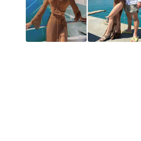
5.0
1 отзив
Ваня Говедарова