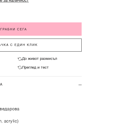
е за наличност
ГРАБНИ СЕГА
ЧКА С ЕДИН КЛИК
До живот размисъл
Преглед и тест
ТА
оведарова
, acrylic)