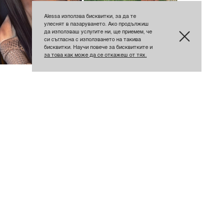
Alessa използва бисквитки, за да те
улеснят в пазаруването. Ако продължиш
да използваш услугите ни, ще приемем, че
си съгласна с използването на такива
бисквитки. Научи повече за бисквитките и
за това как може да се откажеш от тях.
1
0
0
0
0