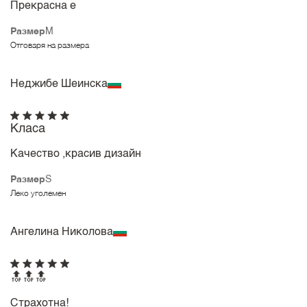
Прекрасна е
Размер
M
Отговаря на размера
Неджибе Шеинска
Класа
Качество ,красив дизайн
Размер
S
Леко уголемен
Ангелина Николова
🔝🔝🔝
Страхотна!