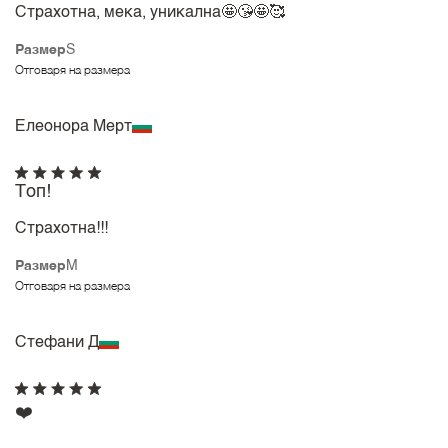
Страхотна, мека, уникална🤩😘🤩🥰
Размер
S
Отговаря на размера
Елеонора Мерт
Топ!
Страхотна!!!
Размер
M
Отговаря на размера
Стефани Д
❤️