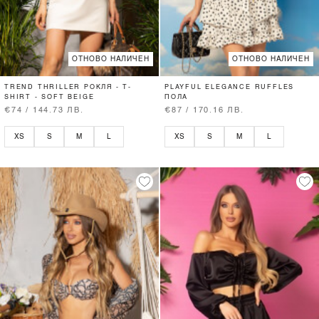
ОТНОВО НАЛИЧЕН
ОТНОВО НАЛИЧЕН
TREND THRILLER РОКЛЯ - T-
PLAYFUL ELEGANCE RUFFLES
SHIRT - SOFT BEIGE
ПОЛА
€74 / 144.73 ЛВ.
€87 / 170.16 ЛВ.
XS
S
M
L
XS
S
M
L