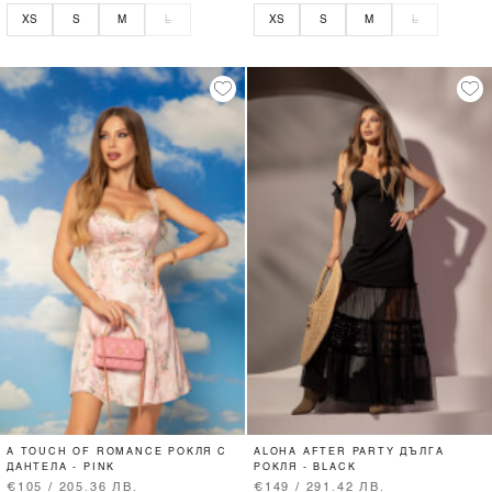
XS
S
M
L
XS
S
M
L
A TOUCH OF ROMANCE РОКЛЯ С
ALOHA AFTER PARTY ДЪЛГА
ДАНТЕЛА - PINK
РОКЛЯ - BLACK
€105 / 205.36 ЛВ.
€149 / 291.42 ЛВ.