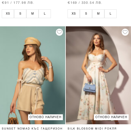
€91 / 177.98 ЛВ.
€169 / 330.54 ЛВ.
XS
S
M
L
XS
S
M
L
ОТНОВО НАЛИЧЕН
ОТНОВО НАЛИЧЕН
SUNSET NOMAD КЪС ГАЩЕРИЗОН
SILK BLOSSOM MIDI РОКЛЯ