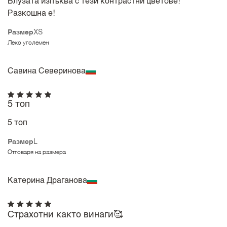
Блузата изпъква с тези контрастни цветове!
Разкошна е!
Размер
XS
Леко уголемен
Савина Северинова
5 топ
5 топ
Размер
L
Отговаря на размера
Катерина Драганова
Страхотни както винаги🥰