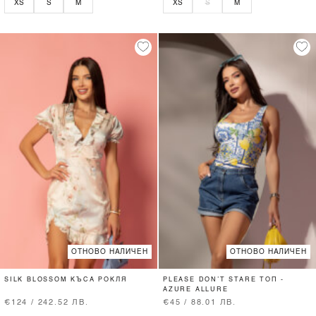
XS
S
M
XS
S
M
ОТНОВО НАЛИЧЕН
ОТНОВО НАЛИЧЕН
SILK BLOSSOM КЪСА РОКЛЯ
PLEASE DON’T STARE ТОП -
AZURE ALLURE
€124 / 242.52 ЛВ.
€45 / 88.01 ЛВ.