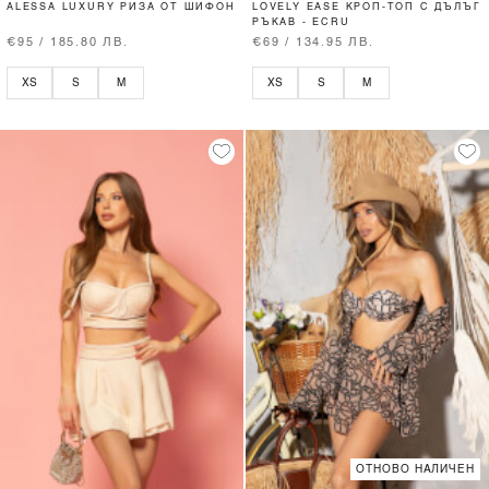
ALESSA LUXURY РИЗА ОТ ШИФОН
LOVELY EASE КРОП-ТОП С ДЪЛЪГ
РЪКАВ - ECRU
€95 / 185.80 ЛВ.
€69 / 134.95 ЛВ.
XS
S
M
XS
S
M
ОТНОВО НАЛИЧЕН