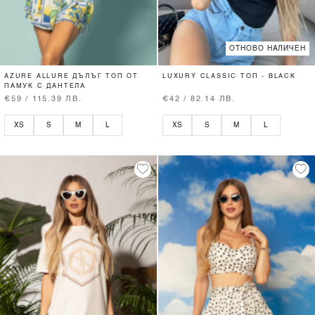
ОТНОВО НАЛИЧЕН
AZURE ALLURE ДЪЛЪГ ТОП ОТ
LUXURY CLASSIC ТОП - BLACK
ПАМУК С ДАНТЕЛА
€59 / 115.39 ЛВ.
€42 / 82.14 ЛВ.
XS
S
M
L
XS
S
M
L