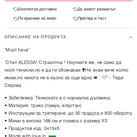
Безплатна доставка
До живот размисъл
По-красиви на живо
Преглед и тест
ОПИСАНИЕ НА ПРОДУКТА
"Must have"
"Стил ALESSA! Страхотна ! Научихте ме, не само да
нося тениски,но и да ги обожавам ❣️Не знам вече колко
имам,но никога не е късно за още една 💋 . 🤍"
- Теди
Сярова
• Забележка: Тениската е с нормална дължина.
• Материя: трико (памук, еластан)
• Инструкции за третиране: до 30 градуса и 800 оборота
• Мими е висока 168 см и позира с размер XS
• Продуктов код: 041345
• Made with love in