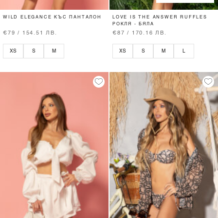
WILD ELEGANCE КЪС ПАНТАЛОН
LOVE IS THE ANSWER RUFFLES
РОКЛЯ - БЯЛА
€79 / 154.51 ЛВ.
€87 / 170.16 ЛВ.
XS
S
M
XS
S
M
L