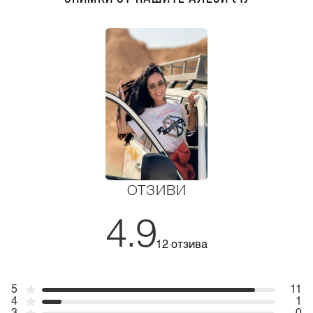
ОТЗИВИ
4.9
12 отзива
5
11
4
1