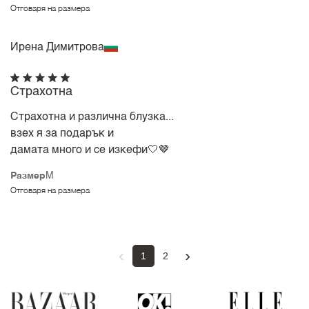
Отговаря на размера
Ирена Димитрова
Страхотна
Страхотна и различна блузка...
взех я за подарък и
дамата много и се изкефи🤍🤎
Размер
M
Отговаря на размера
‹
›
1
2