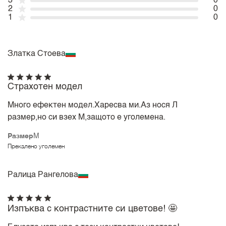
3
0
2
0
1
0
Златка Стоева
Страхотен модел
Много ефектен модел.Харесва ми.Аз нося Л
размер,но си взех М,защото е уголемена.
Размер
M
Прекалено уголемен
Ралица Рангелова
Изпъква с контрастните си цветове! 🤩