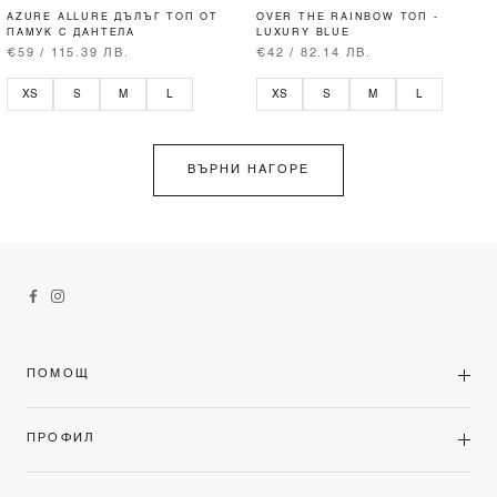
AZURE ALLURE ДЪЛЪГ ТОП ОТ
OVER THE RAINBOW ТОП -
ПАМУК С ДАНТЕЛА
LUXURY BLUE
€59 / 115.39 ЛВ.
€42 / 82.14 ЛВ.
XS
S
M
L
XS
S
M
L
ВЪРНИ НАГОРЕ
ПОМОЩ
ПРОФИЛ