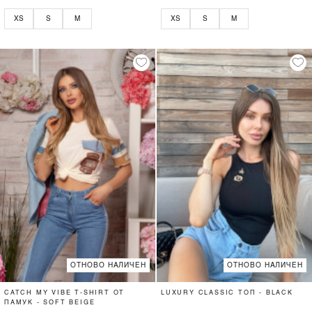
XS
S
M
XS
S
M
ОТНОВО НАЛИЧЕН
ОТНОВО НАЛИЧЕН
CATCH MY VIBE T-SHIRT ОТ
LUXURY CLASSIC ТОП - BLACK
ПАМУК - SOFT BEIGE