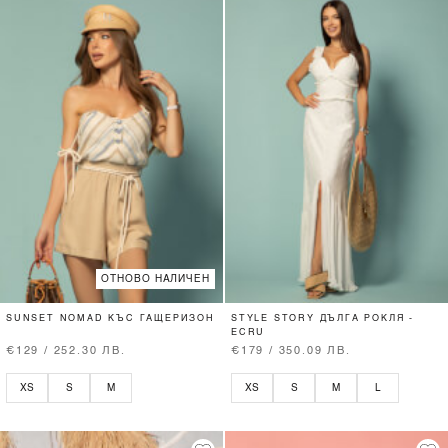
ОТНОВО НАЛИЧЕН
SUNSET NOMAD КЪС ГАЩЕРИЗОН
STYLE STORY ДЪЛГА РОКЛЯ -
ECRU
€129 / 252.30 ЛВ.
€179 / 350.09 ЛВ.
XS
S
M
XS
S
M
L