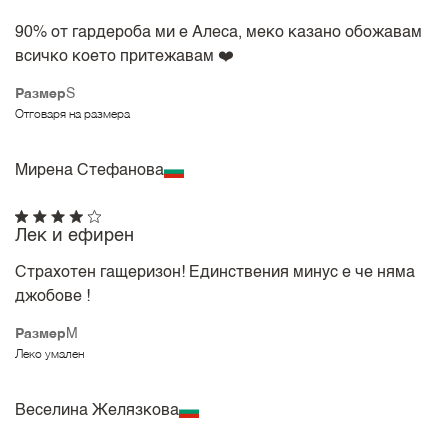
90% от гардероба ми е Алеса, меко казано обожавам
всичко което притежавам ❤️
Размер
S
Отговаря на размера
Мирена Стефанова
Лек и ефирен
Страхотен гащеризон! Единствения минус е че няма
джобове !
Размер
M
Леко умален
Веселина Желязкова