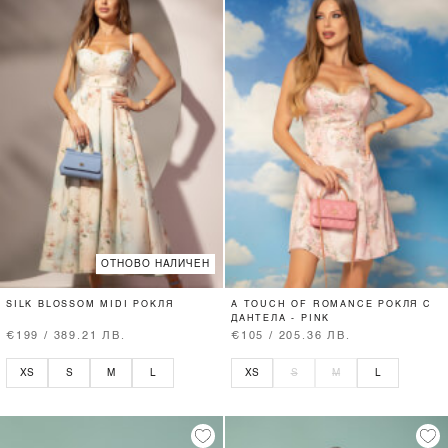
ОТНОВО НАЛИЧЕН
SILK BLOSSOM MIDI РОКЛЯ
A TOUCH OF ROMANCE РОКЛЯ С
ДАНТЕЛА - PINK
€199 / 389.21 ЛВ.
€105 / 205.36 ЛВ.
XS
S
M
L
XS
S
M
L