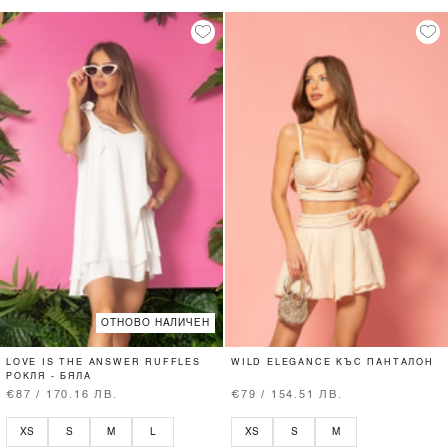
ОТНОВО НАЛИЧЕН
LOVE IS THE ANSWER RUFFLES
WILD ELEGANCE КЪС ПАНТАЛОН
РОКЛЯ - БЯЛА
€87 / 170.16 ЛВ.
€79 / 154.51 ЛВ.
XS
S
M
L
XS
S
M