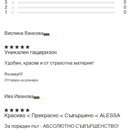
3
0
2
0
1
0
Виолина Ванкова
Уникален гащеризон
Удобен, красив и от страхотна материя!
Размер
M
Отговаря на размера
Ива Иванова
Красиво < Прекрасно < Съвършено < ALESSA
За пореден път - АБСОЛЮТНО СЪВЪРШЕНСТВО!