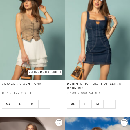
ОТНОВО НАЛИЧЕН
VOYAGER VIXEN ПОЛА
DENIM CHIC РОКЛЯ ОТ ДЕНИМ -
DARK BLUE
€91 / 177.98 ЛВ.
€169 / 330.54 ЛВ.
XS
S
M
L
XS
S
M
L