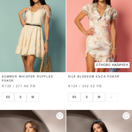
ОТНОВО НАЛИЧЕН
SUMMER WHISPER RUFFLES
SILK BLOSSOM КЪСА РОКЛЯ
РОКЛЯ
€139 / 271.86 ЛВ.
€124 / 242.52 ЛВ.
XS
S
M
XS
S
M
L