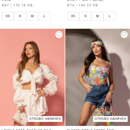
ПОЛА
SHIRT - SOFT BEIGE
€87 / 170.16 ЛВ.
€74 / 144.73 ЛВ.
XS
S
M
L
XS
S
M
L
ОТНОВО НАЛИЧЕН
ОТНОВО НАЛИЧЕН