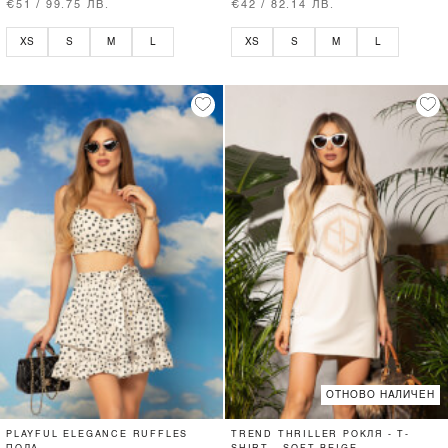
€51 / 99.75 ЛВ.
€42 / 82.14 ЛВ.
XS
S
M
L
XS
S
M
L
ОТНОВО НАЛИЧЕН
PLAYFUL ELEGANCE RUFFLES
TREND THRILLER РОКЛЯ - T-