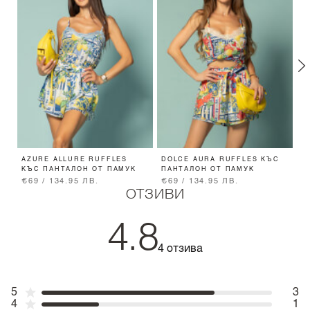
AZURE ALLURE RUFFLES
DOLCE AURA RUFFLES КЪС
D
КЪС ПАНТАЛОН ОТ ПАМУК
ПАНТАЛОН ОТ ПАМУК
П
€69 / 134.95 ЛВ.
€69 / 134.95 ЛВ.
€
ОТЗИВИ
4.8
4 отзива
5
3
4
1