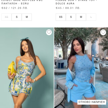
LOVELY EASE RUFFLES КЪС
PLEASE DON’T STARE ТОП -
ПАНТАЛОН - ECRU
DOLCE AURA
€62 / 121.26 ЛВ.
€45 / 88.01 ЛВ.
XS
S
M
XS
S
M
L
ОТНОВО НАЛИЧЕН