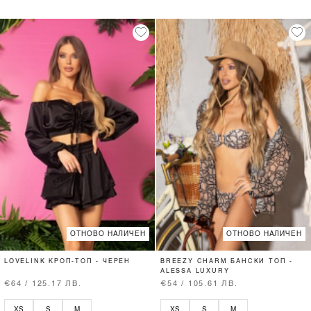
ОТНОВО НАЛИЧЕН
ОТНОВО НАЛИЧЕН
LOVELINK КРОП-ТОП - ЧЕРЕН
BREEZY CHARM БАНСКИ ТОП -
ALESSA LUXURY
€64 / 125.17 ЛВ.
€54 / 105.61 ЛВ.
XS
S
M
XS
S
M