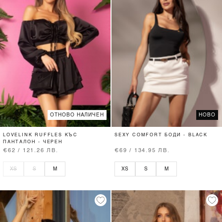
ОТНОВО НАЛИЧЕН
НОВО
LOVELINK RUFFLES КЪС
SEXY COMFORT БОДИ - BLACK
ПАНТАЛОН - ЧЕРЕН
€62 / 121.26 ЛВ.
€69 / 134.95 ЛВ.
XS
S
M
XS
S
M