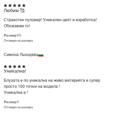
Любим 🥰
Страхотен пуловер! Уникален цвят и изработка!
Обожавам го!
Размер
XS
Отговаря на размера
Симона Льондева
Уникална!
Блузата е по уникална на живо материята е супер
просто 100 точки на модела !
Уникална е !
Размер
S
Отговаря на размера