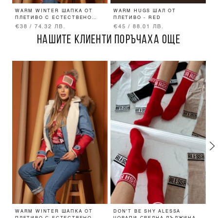
WARM WINTER ШАПКА ОТ
WARM HUGS ШАЛ ОТ
N
ПЛЕТИВО С ЕСТЕСТВЕНО
ПЛЕТИВО - RED
B
ПУХЧЕ - RED
€38 / 74.32 ЛВ.
€45 / 88.01 ЛВ.
€
НАШИТЕ КЛИЕНТИ ПОРЪЧАХА ОЩЕ
WARM WINTER ШАПКА ОТ
DON'T BE SHY ALESSA
P