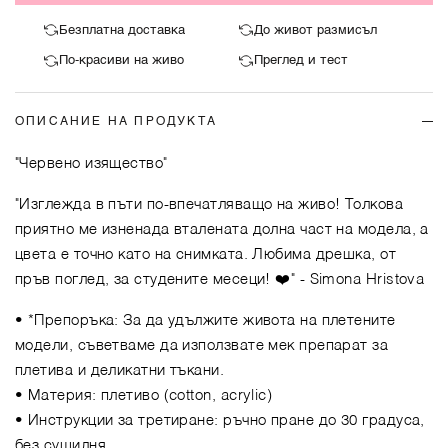
Безплатна доставка
До живот размисъл
По-красиви на живо
Преглед и тест
ОПИСАНИЕ НА ПРОДУКТА
"Червено изящество"
"Изглежда в пъти по-впечатляващо на живо! Толкова
приятно ме изненада вталената долна част на модела, а
цвета е точно като на снимката. Любима дрешка, от
пръв поглед, за студените месеци! ❤️"
- Simona Hristova
• *Препоръка: За да удължите живота на плетените
модели, съветваме да използвате мек препарат за
плетива и деликатни тъкани.
• Материя: плетиво (cotton, acrylic)
• Инструкции за третиране: ръчно пране до 30 градуса,
без сушилня