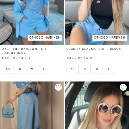
ОТНОВО НАЛИЧЕН
ОТНОВО НАЛИЧЕН
OVER THE RAINBOW ТОП -
LUXURY CLASSIC ТОП - BLACK
LUXURY BLUE
€42 / 82.14 ЛВ.
€42 / 82.14 ЛВ.
XS
S
M
L
XS
S
M
L