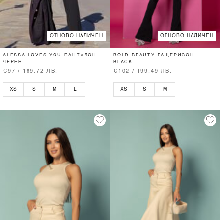
ОТНОВО НАЛИЧЕН
ОТНОВО НАЛИЧЕН
ALESSA LOVES YOU ПАНТАЛОН -
BOLD BEAUTY ГАЩЕРИЗОН -
ЧЕРЕН
BLACK
€97 / 189.72 ЛВ.
€102 / 199.49 ЛВ.
XS
S
M
L
XS
S
M