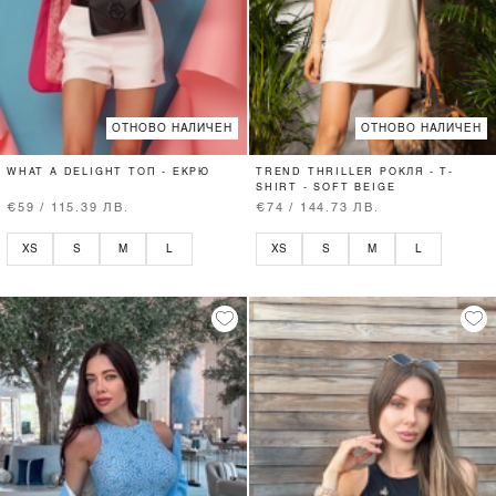
ОТНОВО НАЛИЧЕН
ОТНОВО НАЛИЧЕН
WHAT A DELIGHT ТОП - ЕКРЮ
TREND THRILLER РОКЛЯ - T-
SHIRT - SOFT BEIGE
€59 / 115.39 ЛВ.
€74 / 144.73 ЛВ.
XS
S
M
L
XS
S
M
L