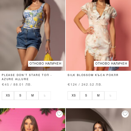
ОТНОВО НАЛИЧЕН
ОТНОВО НАЛИЧЕН
PLEASE DON’T STARE ТОП -
SILK BLOSSOM КЪСА РОКЛЯ
AZURE ALLURE
€45 / 88.01 ЛВ.
€124 / 242.52 ЛВ.
XS
S
M
L
XS
S
M
L