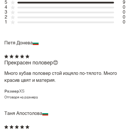
5
9
4
0
3
0
2
0
1
0
Петя Донева
Прекрасен половер😍
Много хубав половер стой изцяло по-тялото. Много
красив цвят и материя.
Размер
XS
Отговаря на размера
Таня Апостолова