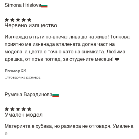
Simona Hristova
Червено изящество
Изглежда в пъти по-впечатляващо на живо! Толкова
приятно ме изненада вталената долна част на
модела, а цвета е точно като на снимката. Любима
дрешка, от пръв поглед, за студените месеци! ❤️
Размер
XS
Отговаря на размера
Румяна Варадинова
Умален модел
Материята е хубава, но размера не отговаря. Умалена
е