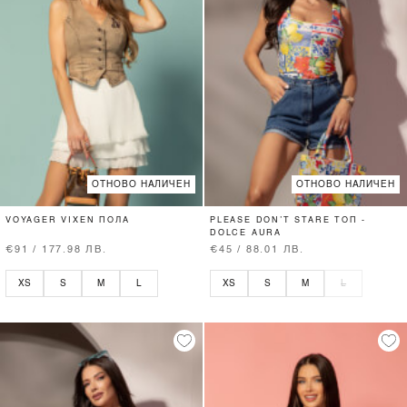
ОТНОВО НАЛИЧЕН
ОТНОВО НАЛИЧЕН
VOYAGER VIXEN ПОЛА
PLEASE DON’T STARE ТОП -
DOLCE AURA
€91 / 177.98 ЛВ.
€45 / 88.01 ЛВ.
XS
S
M
L
XS
S
M
L