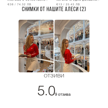
ПЛЕТИВО С ЕСТЕСТВЕНО
ЧОРАПИ СРЕДНА ДЪЛЖИНА -
О
ПУХЧЕ - RED
ЧЕРВЕНИ
€38 / 74.32 ЛВ.
€13 / 25.43 ЛВ.
€
СНИМКИ ОТ НАШИТЕ АЛЕСИ (2)
ОТЗИВИ
5.0
9 отзива