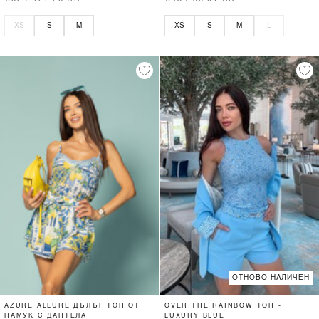
XS
S
M
XS
S
M
L
ОТНОВО НАЛИЧЕН
AZURE ALLURE ДЪЛЪГ ТОП ОТ
OVER THE RAINBOW ТОП -
ПАМУК С ДАНТЕЛА
LUXURY BLUE