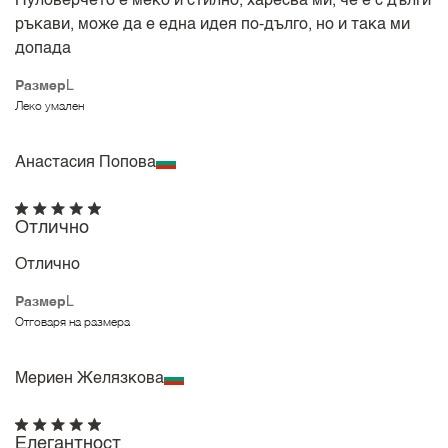
Пуловерчето е меко и стилно, харесва ми, че е с дълги
ръкави, може да е една идея по-дълго, но и така ми
допада
Размер
L
Леко умален
Анастасия Попова
Отлично
Отлично
Размер
L
Отговаря на размера
Мериен Желязкова
Елегантност