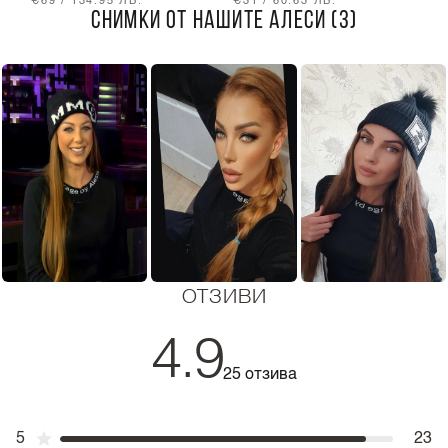
€69 / 134.95 ЛВ.
€31 / 60.63 ЛВ.
€
СНИМКИ ОТ НАШИТЕ АЛЕСИ (3)
ОТЗИВИ
4.9
25 отзива
5
23