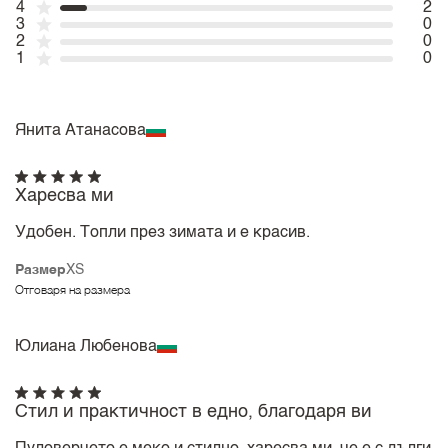
4
2
3
0
2
0
1
0
Янита Атанасова
Харесва ми
Удобен. Топли през зимата и е красив.
Размер
XS
Отговаря на размера
Юлиана Любенова
Стил и практичност в едно, благодаря ви