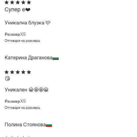
Супер е❤️
Уникална блузка 🩷
Размер
XS
Отговаря на размера
Катерина Драганова
😘
Уникален 😀🤩🤩😀
Размер
XS
Отговаря на размера
Полина Стоянова