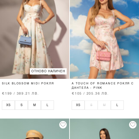
ОТНОВО НАЛИЧЕН
SILK BLOSSOM MIDI РОКЛЯ
A TOUCH OF ROMANCE РОКЛЯ С
ДАНТЕЛА - PINK
€199 / 389.21 ЛВ.
€105 / 205.36 ЛВ.
XS
S
M
L
XS
S
M
L