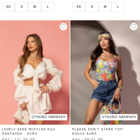
XS
S
M
L
XS
S
M
L
ОТНОВО НАЛИЧЕН
ОТНОВО НАЛИЧЕН
LOVELY EASE RUFFLES КЪС
PLEASE DON’T STARE ТОП -
ПАНТАЛОН - ECRU
DOLCE AURA
€62 / 121.26 ЛВ.
€45 / 88.01 ЛВ.