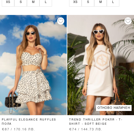
XS
S
M
L
XS
S
M
L
ОТНОВО НАЛИЧЕН
PLAYFUL ELEGANCE RUFFLES
TREND THRILLER РОКЛЯ - T-
ПОЛА
SHIRT - SOFT BEIGE
€87 / 170.16 ЛВ.
€74 / 144.73 ЛВ.