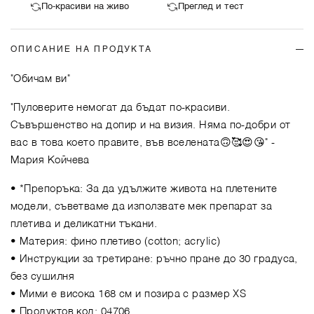
По-красиви на живо
Преглед и тест
ОПИСАНИЕ НА ПРОДУКТА
"Обичам ви"
"Пуловерите немогат да бъдат по-красиви.
Съвършенство на допир и на визия. Няма по-добри от
вас в това което правите, във вселената🙃🥰😍😘"
-
Мария Койчева
• *Препоръка: За да удължите живота на плетените
модели, съветваме да използвате мек препарат за
плетива и деликатни тъкани.
• Материя: фино плетиво (cotton; acrylic)
• Инструкции за третиране: ръчно пране до 30 градуса,
без сушилня
• Мими е висока 168 см и позира с размер XS
• Продуктов код: 04706