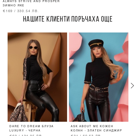
ALWAYS STRIVE AND PROSPER
ЗИМНО ЯКЕ
€169 / 330.54 ЛВ.
НАШИТЕ КЛИЕНТИ ПОРЪЧАХА ОЩЕ
DARE TO DREAM БЛУЗА
ASK ABOUT ME КОЖЕН
A
LUXURY - ЧЕРНА
КОЛАН - ЗЛАТЕН СИНДЖИР
О