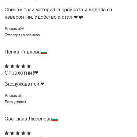
Обичам тази материя, а кройката и модела са
невероятни. Удобство и стил 💋❤️
Размер
M
Отговаря на размера
Пенка Рядкова
Страхотни!❤
Заслужават си!❤
Размер
L
Леко умален
Светлана Любенова