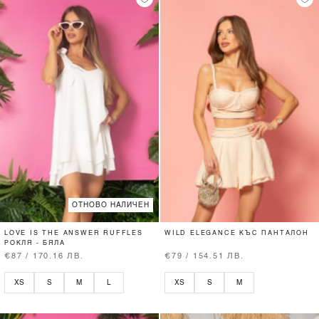
ОТНОВО НАЛИЧЕН
LOVE IS THE ANSWER RUFFLES
WILD ELEGANCE КЪС ПАНТАЛОН
РОКЛЯ - БЯЛА
€87 / 170.16 ЛВ.
€79 / 154.51 ЛВ.
XS
S
M
L
XS
S
M