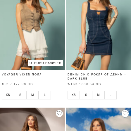
ОТНОВО НАЛИЧЕН
VOYAGER VIXEN ПОЛА
DENIM CHIC РОКЛЯ ОТ ДЕНИМ -
DARK BLUE
€91 / 177.98 ЛВ.
€169 / 330.54 ЛВ.
XS
S
M
L
XS
S
M
L