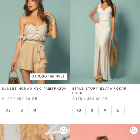
ОТНОВО НАЛИЧЕН
SUNSET NOMAD КЪС ГАЩЕРИЗОН
STYLE STORY ДЪЛГА РОКЛЯ -
ECRU
€129 / 252.30 ЛВ.
€179 / 350.09 ЛВ.
XS
S
M
XS
S
M
L