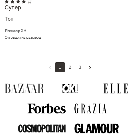
Супер
Топ
Размер
XS
Отговаря на размера
‹
›
1
2
3