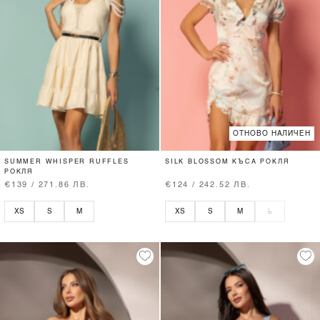
ОТНОВО НАЛИЧЕН
SUMMER WHISPER RUFFLES
SILK BLOSSOM КЪСА РОКЛЯ
РОКЛЯ
€139 / 271.86 ЛВ.
€124 / 242.52 ЛВ.
XS
S
M
XS
S
M
L