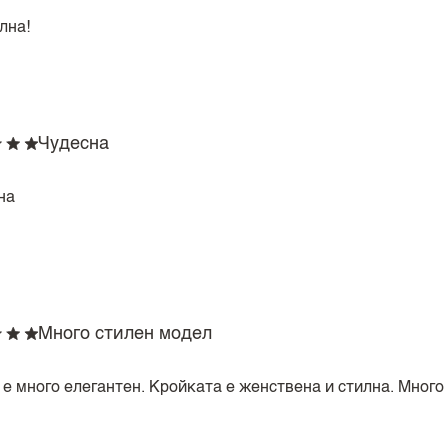
лна!
Чудесна
на
Много стилен модел
 е много елегантен. Кройката е женствена и стилна. Много