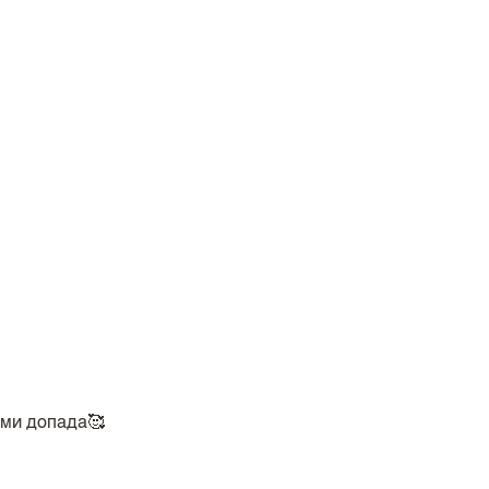
 ми допада🥰