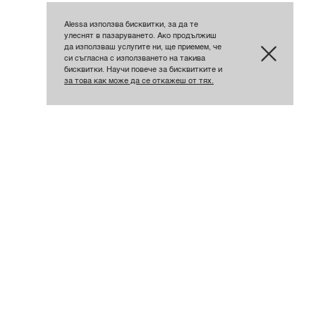
Alessa използва бисквитки, за да те
улеснят в пазаруването. Ако продължиш
да използваш услугите ни, ще приемем, че
си съгласна с използването на такива
бисквитки. Научи повече за бисквитките и
за това как може да се откажеш от тях.
лна. Заради материята роклята запазва
ля от лен и в други цветове - лилаво,