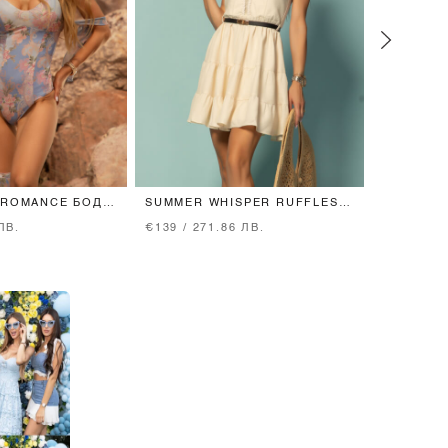
 ROMANCE БОДИ
SUMMER WHISPER RUFFLES
ALESSA C
И - VISTA BLUE
РОКЛЯ
ЗЛАТЕН
ЛВ.
€139 / 271.86 ЛВ.
€31 / 60.