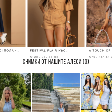
DI ПОЛА -
FESTIVAL FLAIR КЪС
A TOUCH OF
ГАЩЕРИЗОН - MOCHA
- ЦЯЛ БАНСК
.
€128 / 250.35 ЛВ.
€79 / 154.51 
СНИМКИ ОТ НАШИТЕ АЛЕСИ (3)