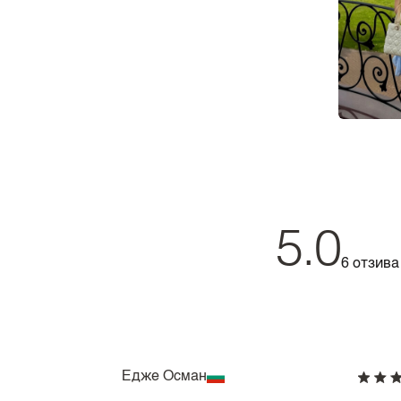
5.0
6 отзива
Едже Осман