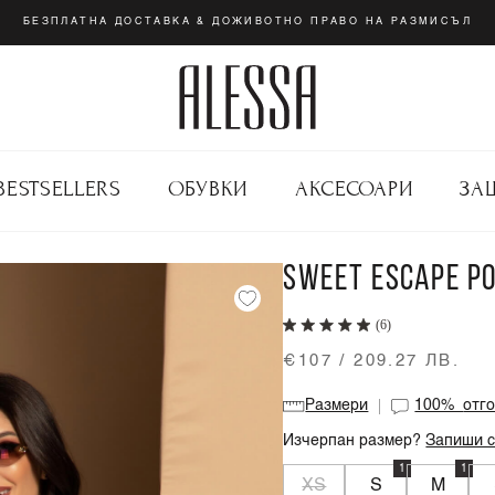
БЕЗПЛАТНА ДОСТАВКА & ДОЖИВОТНО ПРАВО НА РАЗМИСЪЛ
BESTSELLERS
ОБУВКИ
АКСЕСОАРИ
ЗА
SWEET ESCAPE РО
(6)
€107 / 209.27 ЛВ.
Размери
100%
отг
Изчерпан размер?
Запиши с
1
1
XS
S
M