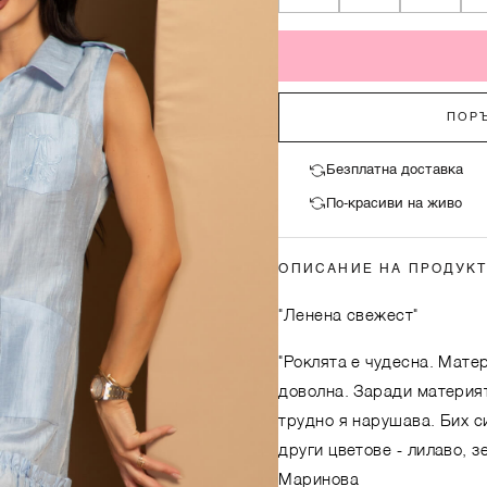
ПОРЪ
Безплатна доставка
По-красиви на живо
ОПИСАНИЕ НА ПРОДУК
"Ленена свежест"
"Роклята е чудесна. Матер
доволна. Заради материят
трудно я нарушава. Бих с
други цветове - лилаво, зе
Маринова