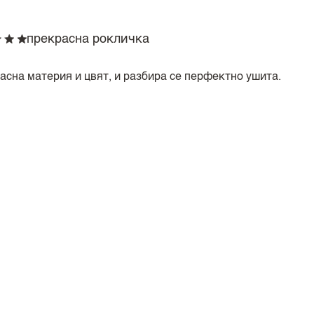
прекрасна рокличка
асна материя и цвят, и разбира се перфектно ушита.
Ленена свежест
та е чудесна. Материя, цвят, кройка - от всичко съм дово
а си - трудно я нарушава. Бих си пожелала този модел рок
, розово, черно, бяло....
Уникални модни находки.