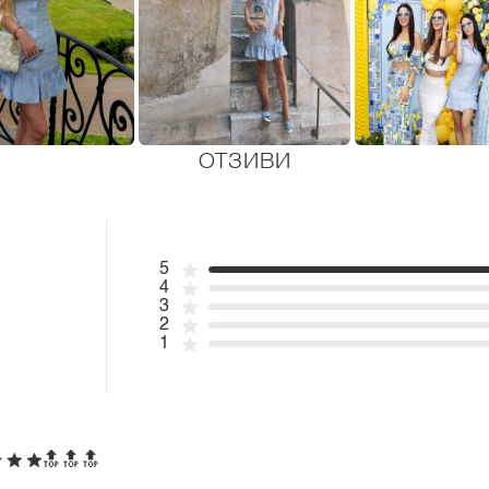
ОТЗИВИ
5
4
3
2
1
🔝🔝🔝