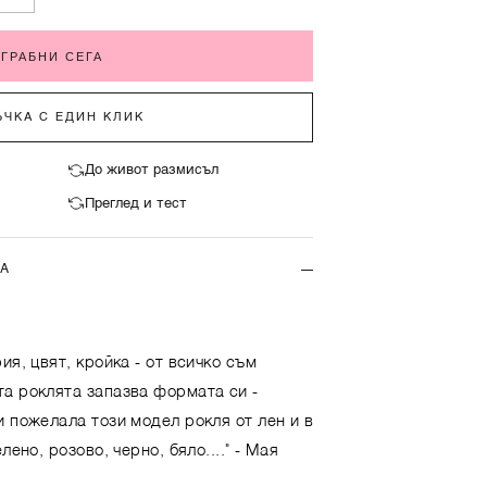
ГРАБНИ СЕГА
ЧКА С ЕДИН КЛИК
До живот размисъл
Преглед и тест
ТА
ия, цвят, кройка - от всичко съм
а роклята запазва формата си -
и пожелала този модел рокля от лен и в
лено, розово, черно, бяло...."
- Мая