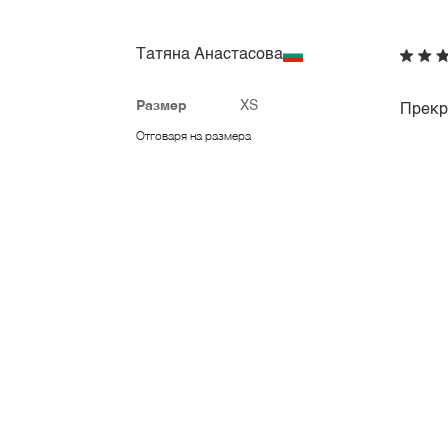
Татяна Анастасова
Размер
XS
Прекр
Отговаря на размера
Мая Маринова
Размер
L
Рокля
формат
Отговаря на размера
зелено
Далия Неделчева