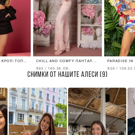
 КРОП-ТОП -
CHILL AND COMFY ПАНТАЛОН
PARADISE IN
- PINK
ПАНТАЛОН
€82 / 160.38 ЛВ.
€56 / 109.53 
СНИМКИ ОТ НАШИТЕ АЛЕСИ (9)