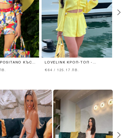
 POSITANO КЪС
LOVELINK КРОП-ТОП -
ALESSA 
YELLOW
ХАВЛИЯ
ЛВ.
€64 / 125.17 ЛВ.
€36 / 70.