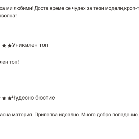
ха ми любими! Доста време се чудех за тези модели,кроп-т
оволна!
Уникален топ!
лен топ!
Чудесно бюстие
асна материя. Прилепва идеално. Много добро попадение.