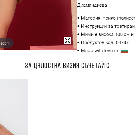
Диамандиева
• Материя: трико (полиес
• Инструкции за третиран
• Мими е висока 168 см и
o zoom
• Продуктов код: 04767
• Made with love in
ЗА ЦЯЛОСТНА ВИЗИЯ СЪЧЕТАЙ С