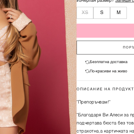
Изчерпан размер?
Запиши с
XS
S
M
ПОРЪ
Безплатна доставка
По-красиви на живо
ОПИСАНИЕ НА ПРОДУК
"Препоръчвам!"
"Благодаря Ви Алеси за п
подчертава бюста без тов
страхотна,а картичката на