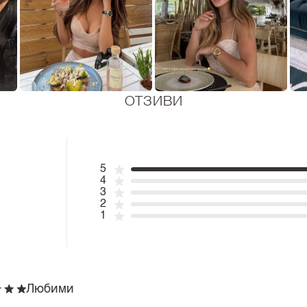
ОТЗИВИ
5
4
3
2
1
Любими