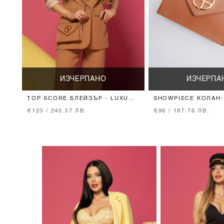
ИЗЧЕРПАНО
ИЗЧЕРПА
TOP SCORE БЛЕЙЗЪР - LUXURY
SHOWPIECE КОЛАН-
MOCHA
BEIGE
€123 / 240.57 ЛВ.
€96 / 187.76 ЛВ.