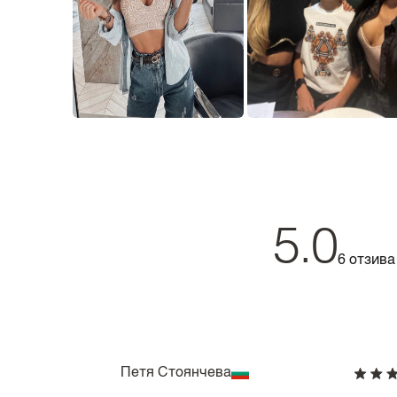
5.0
6 отзива
Петя Стоянчева