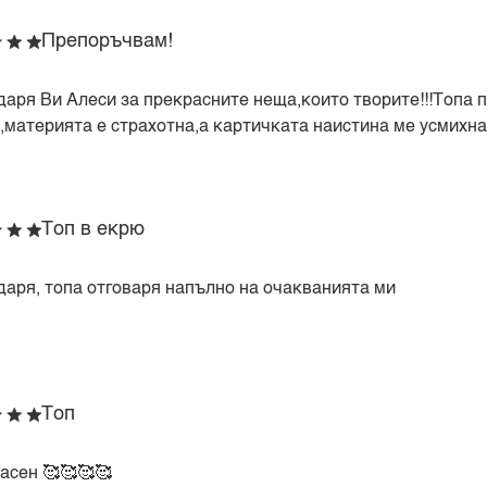
Препоръчвам!
даря Ви Алеси за прекрасните неща,които творите!!!Топа п
,материята е страхотна,а картичката наистина ме усмихна 
Топ в екрю
даря, топа отговаря напълно на очакванията ми
Топ
асен 🥰🥰🥰🥰