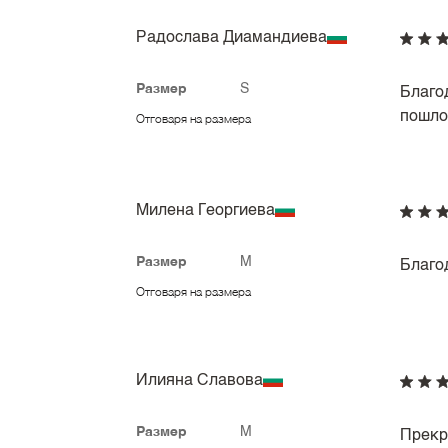
Радослава Диамандиева
Размер
S
Благо
пошло
Отговаря на размера
Милена Георгиева
Размер
M
Благо
Отговаря на размера
Илияна Славова
Размер
M
Прекр