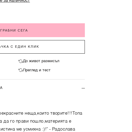
е за наличност
ГРАБНИ СЕГА
ЧКА С ЕДИН КЛИК
До живот размисъл
Преглед и тест
ТА
рекрасните неща,които творите!!!Топа
а да го прави пошло,материята е
истина ме усмихна :)!"
- Радослава