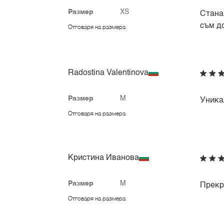
Размер
XS
Стана
съм д
Отговаря на размера
Radostina Valentinova
Размер
M
Уника
Отговаря на размера
Кристина Иванова
Размер
M
Прекр
Отговаря на размера