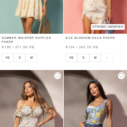
ОТНОВО НАЛИЧЕН
SUMMER WHISPER RUFFLES
SILK BLOSSOM КЪСА РОКЛЯ
РОКЛЯ
€139 / 271.86 ЛВ.
€124 / 242.52 ЛВ.
XS
S
M
XS
S
M
L