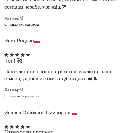
Страхотна кройка и материя! Когато съм с тях,не
оставам незабелязана!🎀🩷
Размер
M
Отговаря на размера
Ивет Радева
Топ! 🥰
Панталонът е просто страхотен, изключително
стилен, удобен и с много хубав цвят. ❤️🔝
Размер
M
Отговаря на размера
Йоанна Стойкова-Пимпирева
Страхотен продукт