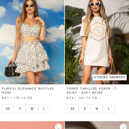
ОТНОВО НАЛИЧЕН
PLAYFUL ELEGANCE RUFFLES
TREND THRILLER РОКЛЯ - T-
ПОЛА
SHIRT - SOFT BEIGE
€87 / 170.16 ЛВ.
€74 / 144.73 ЛВ.
XS
S
M
L
XS
S
M
L