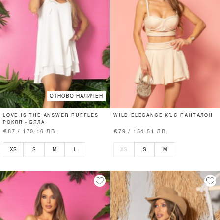
ОТНОВО НАЛИЧЕН
LOVE IS THE ANSWER RUFFLES
WILD ELEGANCE КЪС ПАНТАЛОН
РОКЛЯ - БЯЛА
€87 / 170.16 ЛВ.
€79 / 154.51 ЛВ.
XS
S
M
L
XS
S
M