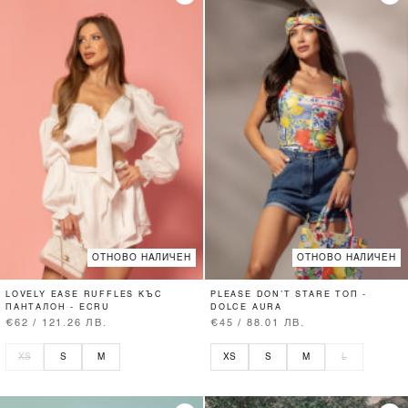
ОТНОВО НАЛИЧЕН
ОТНОВО НАЛИЧЕН
LOVELY EASE RUFFLES КЪС
PLEASE DON’T STARE ТОП -
ПАНТАЛОН - ECRU
DOLCE AURA
€62 / 121.26 ЛВ.
€45 / 88.01 ЛВ.
XS
S
M
XS
S
M
L