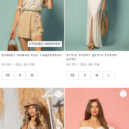
ОТНОВО НАЛИЧЕН
SUNSET NOMAD КЪС ГАЩЕРИЗОН
STYLE STORY ДЪЛГА РОКЛЯ -
ECRU
€129 / 252.30 ЛВ.
€179 / 350.09 ЛВ.
XS
S
M
XS
S
M
L