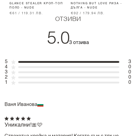
GLANCE STEALER КРОП-ТОП
NOTHING BUT LOVE РИЗА -
R
ПОЛО - NUDE
ДЪЛГА - NUDE
-
€61 / 119.31 ЛВ.
€92 / 179.94 ЛВ.
€
ОТЗИВИ
5.0
3 отзива
5
3
4
0
3
0
2
0
1
0
Ваня Иванова
Уникални!🎀🩷