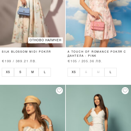
ОТНОВО НАЛИЧЕН
SILK BLOSSOM MIDI РОКЛЯ
A TOUCH OF ROMANCE РОКЛЯ С
ДАНТЕЛА - PINK
€199 / 389.21 ЛВ.
€105 / 205.36 ЛВ.
XS
S
M
L
XS
S
M
L