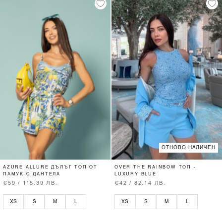
ОТНОВО НАЛИЧЕН
AZURE ALLURE ДЪЛЪГ ТОП ОТ
OVER THE RAINBOW ТОП -
ПАМУК С ДАНТЕЛА
LUXURY BLUE
€59 / 115.39 ЛВ.
€42 / 82.14 ЛВ.
XS
S
M
L
XS
S
M
L