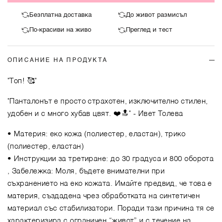
Безплатна доставка
До живот размисъл
По-красиви на живо
Преглед и тест
ОПИСАНИЕ НА ПРОДУКТА
"Топ! 🥰"
"Панталонът е просто страхотен, изключително стилен,
удобен и с много хубав цвят. ❤️🔝"
- Ивет Толева
• Материя: еко кожа (полиестер, еластан), трико
(полиестер, еластан)
• Инструкции за третиране: до 30 градуса и 800 оборота
, Забележка: Моля, бъдете внимателни при
съхранението на еко кожата. Имайте предвид, че това е
материя, създадена чрез обработката на синтетичен
материал със стабилизатори. Поради тази причина тя се
характеризира с ограничен “живот” и с течение на