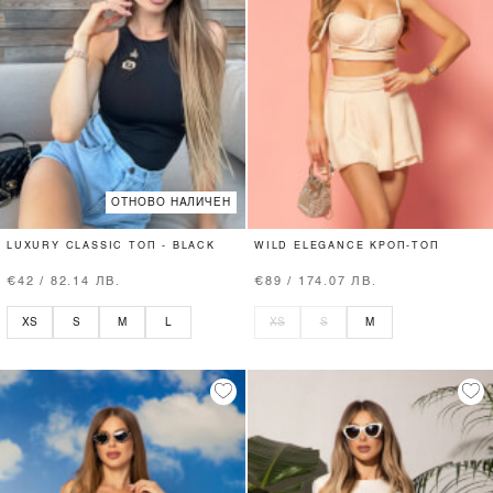
ОТНОВО НАЛИЧЕН
LUXURY CLASSIC ТОП - BLACK
WILD ELEGANCE КРОП-ТОП
€42 / 82.14 ЛВ.
€89 / 174.07 ЛВ.
XS
S
M
L
XS
S
M