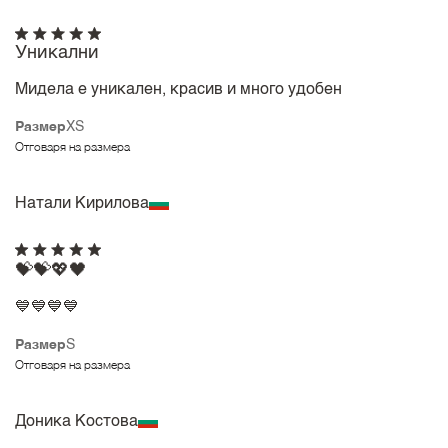
Уникални
Мидела е уникален, красив и много удобен
Размер
XS
Отговаря на размера
Натали Кирилова
💝💝💖🖤
💙💙💙💙
Размер
S
Отговаря на размера
Доника Костова