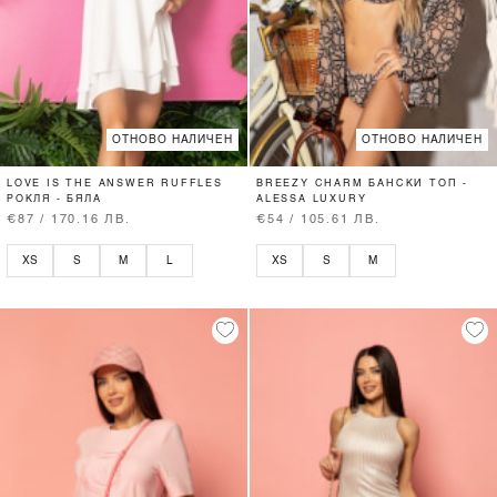
ОТНОВО НАЛИЧЕН
ОТНОВО НАЛИЧЕН
LOVE IS THE ANSWER RUFFLES
BREEZY CHARM БАНСКИ ТОП -
РОКЛЯ - БЯЛА
ALESSA LUXURY
€87 / 170.16 ЛВ.
€54 / 105.61 ЛВ.
XS
S
M
L
XS
S
M