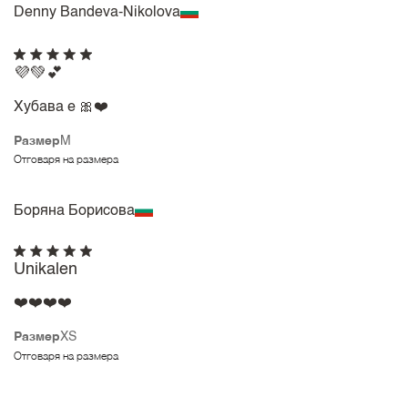
Denny Bandeva-Nikolova
💜💚💕
Хубава е 🎀❤️
Размер
M
Отговаря на размера
Боряна Борисова
Unikalen
❤️❤️❤️❤️
Размер
XS
Отговаря на размера