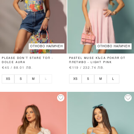
ОТНОВО НАЛИЧЕН
ОТНОВО НАЛИЧЕН
PLEASE DON’T STARE ТОП -
PASTEL MUSE КЪСА РОКЛЯ ОТ
DOLCE AURA
ПЛЕТИВО - LIGHT PINK
€45 / 88.01 ЛВ.
€119 / 232.74 ЛВ.
XS
S
M
L
XS
S
M
L