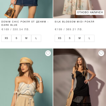
ОТНОВО НАЛИЧЕН
DENIM CHIC РОКЛЯ ОТ ДЕНИМ -
SILK BLOSSOM MIDI РОКЛЯ
DARK BLUE
€169 / 330.54 ЛВ.
€199 / 389.21 ЛВ.
XS
S
M
L
XS
S
M
L