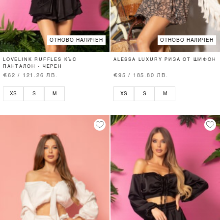
ОТНОВО НАЛИЧЕН
ОТНОВО НАЛИЧЕН
LOVELINK RUFFLES КЪС
ALESSA LUXURY РИЗА ОТ ШИФОН
ПАНТАЛОН - ЧЕРЕН
€62 / 121.26 ЛВ.
€95 / 185.80 ЛВ.
XS
S
M
XS
S
M