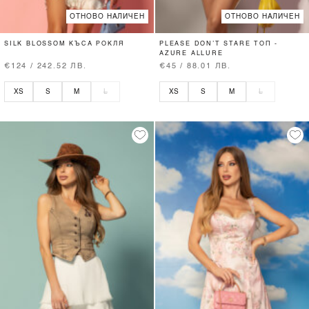
ОТНОВО НАЛИЧЕН
ОТНОВО НАЛИЧЕН
SILK BLOSSOM КЪСА РОКЛЯ
PLEASE DON’T STARE ТОП -
AZURE ALLURE
€124 / 242.52 ЛВ.
€45 / 88.01 ЛВ.
XS
S
M
L
XS
S
M
L