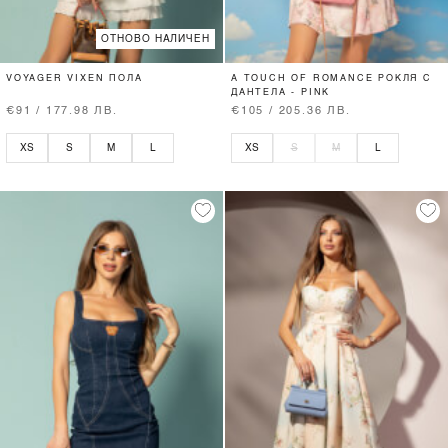
ОТНОВО НАЛИЧЕН
VOYAGER VIXEN ПОЛА
A TOUCH OF ROMANCE РОКЛЯ С
ДАНТЕЛА - PINK
€91 / 177.98 ЛВ.
€105 / 205.36 ЛВ.
XS
S
M
L
XS
S
M
L