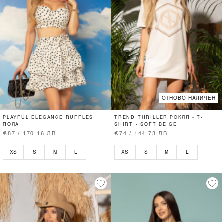
ОТНОВО НАЛИЧЕН
PLAYFUL ELEGANCE RUFFLES
TREND THRILLER РОКЛЯ - T-
ПОЛА
SHIRT - SOFT BEIGE
€87 / 170.16 ЛВ.
€74 / 144.73 ЛВ.
XS
S
M
L
XS
S
M
L