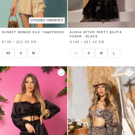
ОТНОВО НАЛИЧЕН
SUNSET NOMAD КЪС ГАЩЕРИЗОН
ALOHA AFTER PARTY ДЪЛГА
РОКЛЯ - BLACK
€129 / 252.30 ЛВ.
€149 / 291.42 ЛВ.
XS
S
M
XS
S
M
L