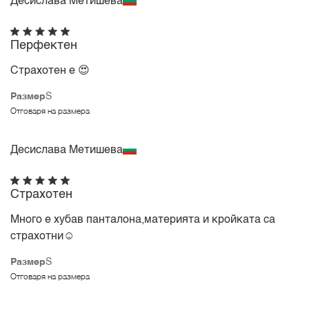
Десислава Метишева
Перфектен
Страхотен е 😍
Размер
S
Отговаря на размера
Десислава Метишева
Страхотен
Много е хубав панталона,материята и кройката са
страхотни☺️
Размер
S
Отговаря на размера