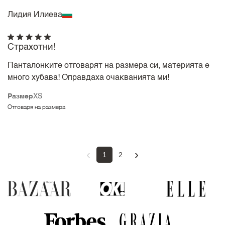
Лидия Илиева
Страхотни!
Панталонките отговарят на размера си, материята е
много хубава! Оправдаха очакванията ми!
Размер
XS
Отговаря на размера
‹
›
1
2