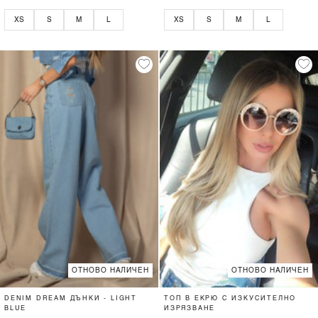
XS
S
M
L
XS
S
M
L
ОТНОВО НАЛИЧЕН
ОТНОВО НАЛИЧЕН
DENIM DREAM ДЪНКИ - LIGHT
ТОП В ЕКРЮ С ИЗКУСИТЕЛНО
BLUE
ИЗРЯЗВАНЕ