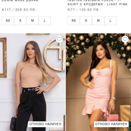
DENIM MUSE ДЪНКИ
INSPIRE INSIGNIA РОКЛЯ - T-
SHIRT С БРОДЕРИЯ - LIGHT PINK
€117 / 228.83 ЛВ.
€77 / 150.60 ЛВ.
XS
S
M
L
XS
S
M
L
ОТНОВО НАЛИЧЕН
ОТНОВО НАЛИЧЕН