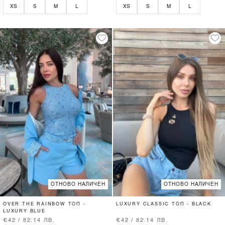
XS
S
M
L
XS
S
M
L
ОТНОВО НАЛИЧЕН
ОТНОВО НАЛИЧЕН
OVER THE RAINBOW ТОП -
LUXURY CLASSIC ТОП - BLACK
LUXURY BLUE
€42 / 82.14 ЛВ.
€42 / 82.14 ЛВ.