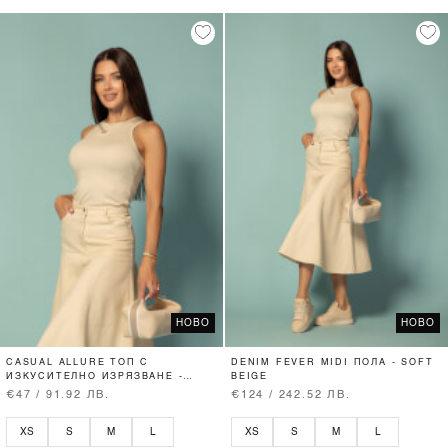
НОВО
НОВО
CASUAL ALLURE ТОП С
DENIM FEVER MIDI ПОЛА - SOFT
ИЗКУСИТЕЛНО ИЗРЯЗВАНЕ -
BEIGE
SOFT BEIGE
€47 / 91.92 ЛВ.
€124 / 242.52 ЛВ.
XS
S
M
L
XS
S
M
L