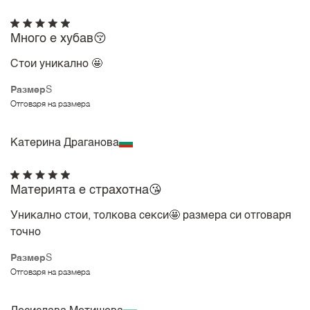
Много е хубав😚
Стои уникално 🤩
Размер
S
Отговаря на размера
Катерина Драганова
Материята е страхотна😘
Уникално стои, толкова секси🤩 размера си отговаря
точно
Размер
S
Отговаря на размера