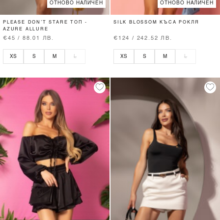
ОТНОВО НАЛИЧЕН
ОТНОВО НАЛИЧЕН
PLEASE DON’T STARE ТОП -
SILK BLOSSOM КЪСА РОКЛЯ
AZURE ALLURE
€45 / 88.01 ЛВ.
€124 / 242.52 ЛВ.
XS
S
M
L
XS
S
M
L