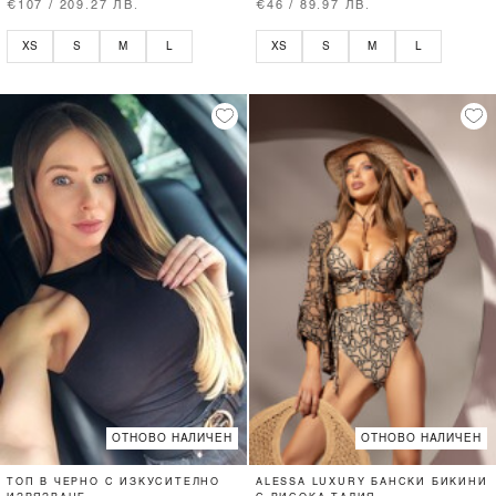
€107 / 209.27 ЛВ.
€46 / 89.97 ЛВ.
XS
S
M
L
XS
S
M
L
ОТНОВО НАЛИЧЕН
ОТНОВО НАЛИЧЕН
ТОП В ЧЕРНО С ИЗКУСИТЕЛНО
ALESSA LUXURY БАНСКИ БИКИНИ