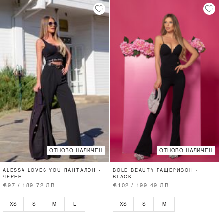
ОТНОВО НАЛИЧЕН
ОТНОВО НАЛИЧЕН
ALESSA LOVES YOU ПАНТАЛОН -
BOLD BEAUTY ГАЩЕРИЗОН -
ЧЕРЕН
BLACK
€97 / 189.72 ЛВ.
€102 / 199.49 ЛВ.
XS
S
M
L
XS
S
M