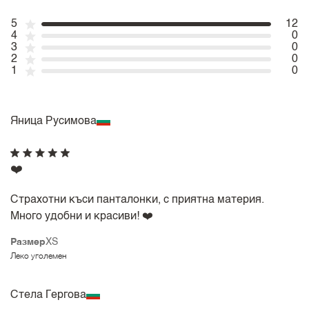
5
12
4
0
3
0
2
0
1
0
Яница Русимова
❤️
Страхотни къси панталонки, с приятна материя.
Много удобни и красиви! ❤️
Размер
XS
Леко уголемен
Стела Гергова