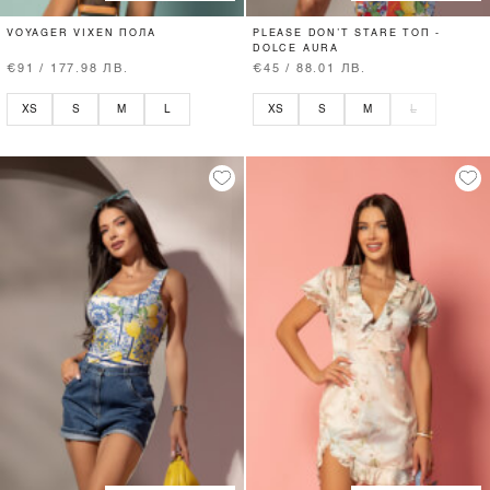
VOYAGER VIXEN ПОЛА
PLEASE DON’T STARE ТОП -
DOLCE AURA
€91 / 177.98 ЛВ.
€45 / 88.01 ЛВ.
XS
S
M
L
XS
S
M
L