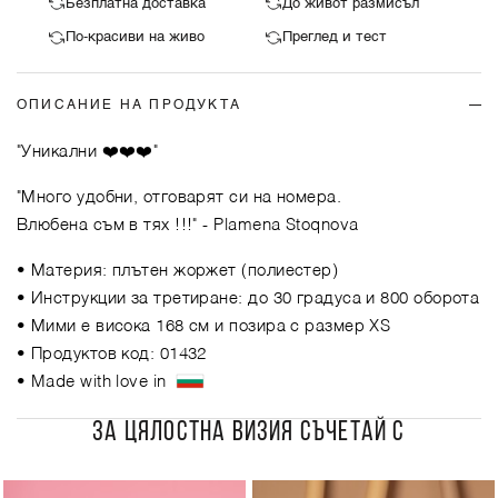
Безплатна доставка
До живот размисъл
По-красиви на живо
Преглед и тест
ОПИСАНИЕ НА ПРОДУКТА
"Уникални ❤️❤️❤️"
"Много удобни, отговарят си на номера.
Влюбена съм в тях !!!"
- Plamena Stoqnova
• Материя: плътен жоржет (полиестер)
• Инструкции за третиране: до 30 градуса и 800 оборота
• Мими е висока 168 см и позира с размер XS
• Продуктов код: 01432
• Made with love in
ЗА ЦЯЛОСТНА ВИЗИЯ СЪЧЕТАЙ С