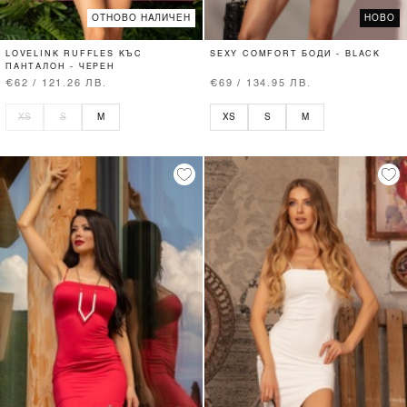
ОТНОВО НАЛИЧЕН
НОВО
LOVELINK RUFFLES КЪС
SEXY COMFORT БОДИ - BLACK
ПАНТАЛОН - ЧЕРЕН
€62 / 121.26 ЛВ.
€69 / 134.95 ЛВ.
XS
S
M
XS
S
M