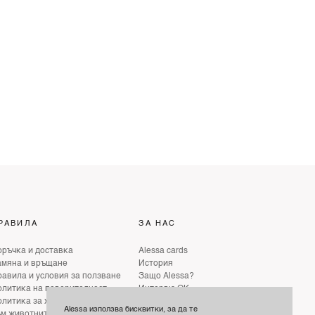
РАВИЛА
ЗА НАС
ръчка и доставка
Alessa cards
амяна и връщане
История
авила и условия за ползване
Защо Alessa?
литика на поверителност
Интервю ОК
литика за хуманно отношение
Интервю ELLE
Alessa използва бисквитки, за да те
ъм животните
Интервю GLAMOUR