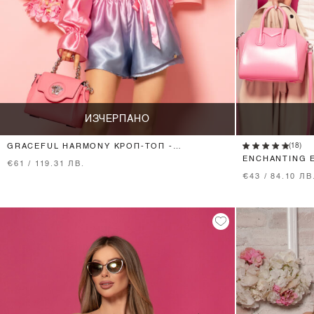
ИЗЧЕРПАНО
(18)
GRACEFUL HARMONY КРОП-ТОП -
PINK/PURPLE
ENCHANTING E
€61 / 119.31 ЛВ.
PURPLE
€43 / 84.10 ЛВ