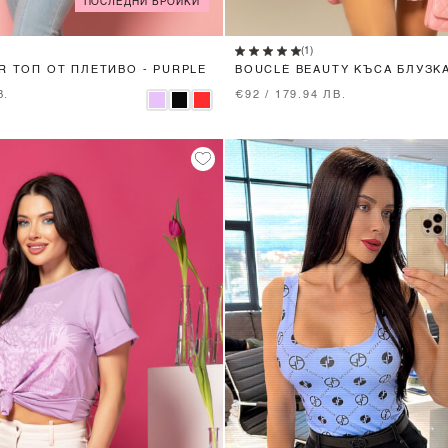
ПОСЛЕДНИ БРОЙКИ
XS
S
M
L
XS
S
M
L
(1)
R ТОП ОТ ПЛЕТИВО - PURPLE
BOUCLÉ BEAUTY КЪСА БЛУЗКА
PURPLE
В.
€92 / 179.94 ЛВ.