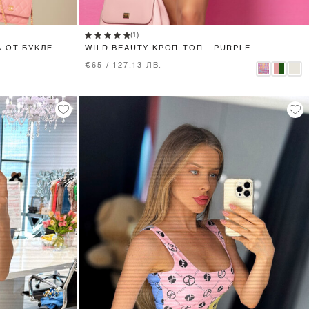
XS
S
M
(1)
 ОТ БУКЛЕ -
WILD BEAUTY КРОП-ТОП - PURPLE
€65 / 127.13 ЛВ.