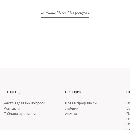
Виждаш
10
от
10
продукта
ПОМОЩ
ПРОФИЛ
П
Често задавани въпроси
Влез в профила си
По
Контакти
Любими
З
Таблица с размери
Анкета
Пр
По
По
к