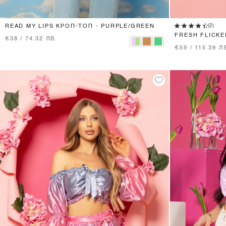
XS
S
M
(2)
READ MY LIPS КРОП-ТОП - PURPLE/GREEN
FRESH FLICKE
€38 / 74.32 ЛВ.
€59 / 115.39 Л