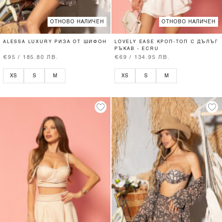
ОТНОВО НАЛИЧЕН
ОТНОВО НАЛИЧЕН
ALESSA LUXURY РИЗА ОТ ШИФОН
LOVELY EASE КРОП-ТОП С ДЪЛЪГ
РЪКАВ - ECRU
€95 / 185.80 ЛВ.
€69 / 134.95 ЛВ.
XS
S
M
XS
S
M