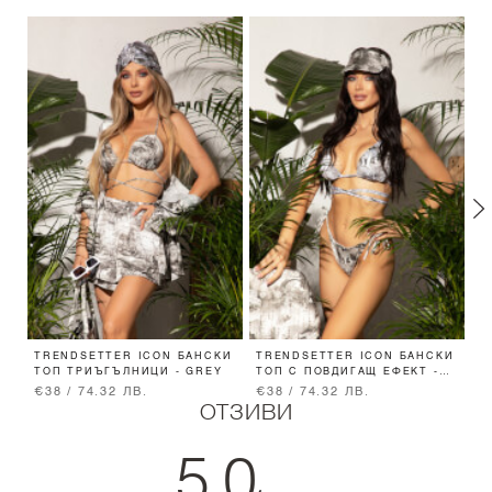
TRENDSETTER ICON БАНСКИ
TRENDSETTER ICON БАНСКИ
T
ТОП ТРИЪГЪЛНИЦИ - GREY
ТОП С ПОВДИГАЩ ЕФЕКТ -
Х
GREY
€38 / 74.32 ЛВ.
€38 / 74.32 ЛВ.
€
ОТЗИВИ
5.0