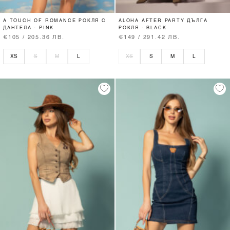
A TOUCH OF ROMANCE РОКЛЯ С
ALOHA AFTER PARTY ДЪЛГА
ДАНТЕЛА - PINK
РОКЛЯ - BLACK
€105 / 205.36 ЛВ.
€149 / 291.42 ЛВ.
XS
S
M
L
XS
S
M
L