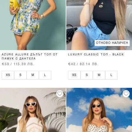
ОТНОВО НАЛИЧЕН
AZURE ALLURE ДЪЛЪГ ТОП ОТ
LUXURY CLASSIC ТОП - BLACK
ПАМУК С ДАНТЕЛА
€59 / 115.39 ЛВ.
€42 / 82.14 ЛВ.
XS
S
M
L
XS
S
M
L