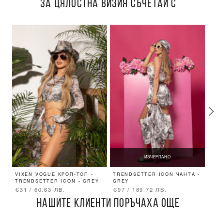
ЗА ЦЯЛОСТНА ВИЗИЯ СЪЧЕТАЙ С
ИЗЧЕРПАНО
VIXEN VOGUE КРОП-ТОП -
TRENDSETTER ICON ЧАНТА -
T
TRENDSETTER ICON - GREY
GREY
G
€31 / 60.63 ЛВ.
€97 / 189.72 ЛВ.
€
НАШИТЕ КЛИЕНТИ ПОРЪЧАХА ОЩЕ