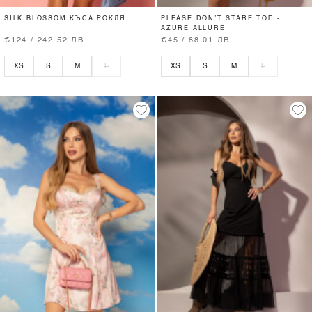
SILK BLOSSOM КЪСА РОКЛЯ
PLEASE DON’T STARE ТОП -
AZURE ALLURE
€124 / 242.52 ЛВ.
€45 / 88.01 ЛВ.
XS
S
M
L
XS
S
M
L