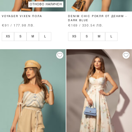
ОТНОВО НАЛИЧЕН
VOYAGER VIXEN ПОЛА
DENIM CHIC РОКЛЯ ОТ ДЕНИМ -
DARK BLUE
€91 / 177.98 ЛВ.
€169 / 330.54 ЛВ.
XS
S
M
L
XS
S
M
L