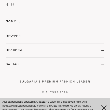
ПОМОЩ
ПРОФИЛ
ПРАВИЛА
ЗА НАС
BULGARIA'S PREMIUM FASHION LEADER
© ALESSA 2026
Alessa използва бисквитки, за да те улеснят в пазаруването. Ако
продължиш да използваш услугите ни, ще приемем, че си съгласна с
използването на такива бисквитки. Научи повече за бисквитките и
за