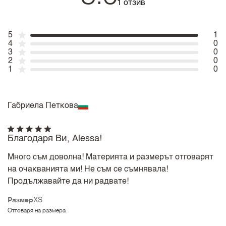
1 отзив
5
1
4
0
3
0
2
0
1
0
Габриела Петкова
Благодаря Ви, Alessa!
Много съм доволна! Материята и размерът отговарят
на очакванията ми! Не съм се съмнявала!
Продължавайте да ни радвате!
Размер
XS
Отговаря на размера