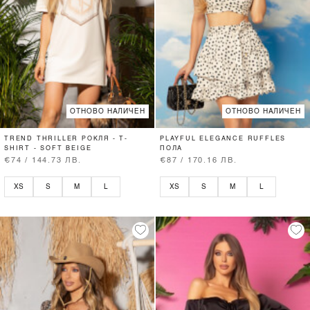
ОТНОВО НАЛИЧЕН
ОТНОВО НАЛИЧЕН
TREND THRILLER РОКЛЯ - T-
PLAYFUL ELEGANCE RUFFLES
SHIRT - SOFT BEIGE
ПОЛА
€74 / 144.73 ЛВ.
€87 / 170.16 ЛВ.
XS
S
M
L
XS
S
M
L