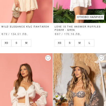
ОТНОВО НАЛИЧЕН
WILD ELEGANCE КЪС ПАНТАЛОН
LOVE IS THE ANSWER RUFFLES
РОКЛЯ - БЯЛА
€79 / 154.51 ЛВ.
€87 / 170.16 ЛВ.
XS
S
M
XS
S
M
L