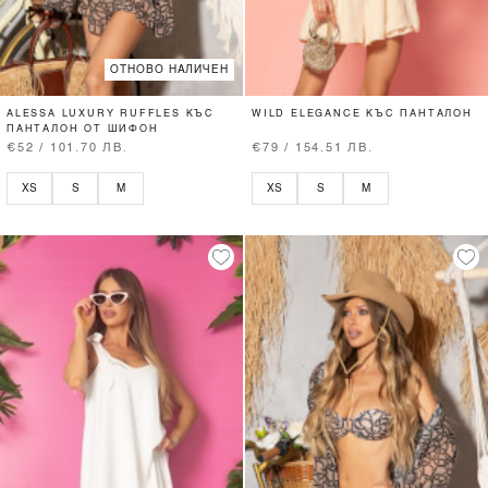
ОТНОВО НАЛИЧЕН
ALESSA LUXURY RUFFLES КЪС
WILD ELEGANCE КЪС ПАНТАЛОН
ПАНТАЛОН ОТ ШИФОН
€52 / 101.70 ЛВ.
€79 / 154.51 ЛВ.
XS
S
M
XS
S
M