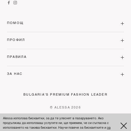
ПОМОЩ
ПРОФИЛ
ПРАВИЛА
ЗА НАС
BULGARIA'S PREMIUM FASHION LEADER
© ALESSA 2026
Alessa използва бисквитки, за да те улеснят в пазаруването. Ако
продължиш да използваш услугите ни, ще приемем, че си съгласна с
използването на такива бисквитки. Научи повече за бисквитките и
за