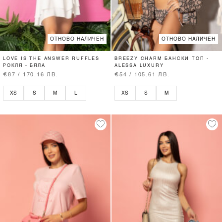
ОТНОВО НАЛИЧЕН
ОТНОВО НАЛИЧЕН
LOVE IS THE ANSWER RUFFLES
BREEZY CHARM БАНСКИ ТОП -
РОКЛЯ - БЯЛА
ALESSA LUXURY
€87 / 170.16 ЛВ.
€54 / 105.61 ЛВ.
XS
S
M
L
XS
S
M