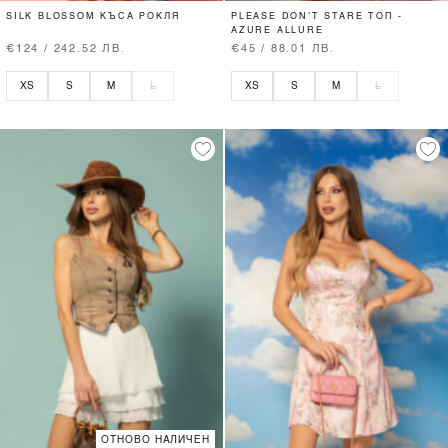
SILK BLOSSOM КЪСА РОКЛЯ
PLEASE DON’T STARE ТОП -
AZURE ALLURE
€124 / 242.52 ЛВ.
€45 / 88.01 ЛВ.
XS
S
M
L
XS
S
M
L
ОТНОВО НАЛИЧЕН