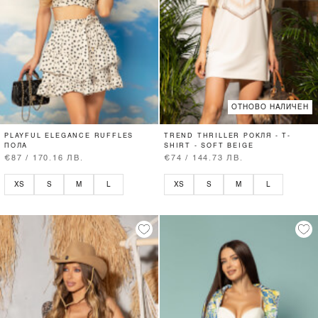
ОТНОВО НАЛИЧЕН
PLAYFUL ELEGANCE RUFFLES
TREND THRILLER РОКЛЯ - T-
ПОЛА
SHIRT - SOFT BEIGE
€87 / 170.16 ЛВ.
€74 / 144.73 ЛВ.
XS
S
M
L
XS
S
M
L