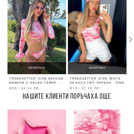
ИЗЧЕРПАНО
ИЗЧЕРПАНО
TRENDSETTER ICON БАНСКИ
TRENDSETTER ICON ЛЕНТА
V
БИКИНИ С НИСКА ТАЛИЯ -
ЗА КОСА ТИП ТЮРБАН - PINK
T
PINK
€33 / 64.54 ЛВ.
€19 / 37.16 ЛВ.
€
НАШИТЕ КЛИЕНТИ ПОРЪЧАХА ОЩЕ