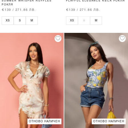
SUMMER WHISPER RUFFLES
PLAYFUL ELEGANCE КЪСА РОКЛЯ
РОКЛЯ
€139 / 271.86 ЛВ.
€139 / 271.86 ЛВ.
XS
S
M
XS
S
M
ОТНОВО НАЛИЧЕН
ОТНОВО НАЛИЧЕН