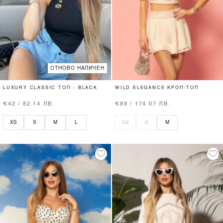
ОТНОВО НАЛИЧЕН
LUXURY CLASSIC ТОП - BLACK
WILD ELEGANCE КРОП-ТОП
€42 / 82.14 ЛВ.
€89 / 174.07 ЛВ.
XS
S
M
L
XS
S
M