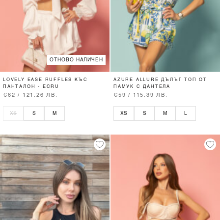
ОТНОВО НАЛИЧЕН
LOVELY EASE RUFFLES КЪС
AZURE ALLURE ДЪЛЪГ ТОП ОТ
ПАНТАЛОН - ECRU
ПАМУК С ДАНТЕЛА
€62 / 121.26 ЛВ.
€59 / 115.39 ЛВ.
XS
S
M
XS
S
M
L