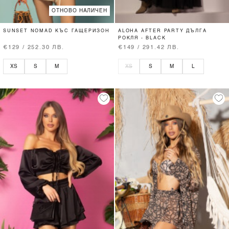
ОТНОВО НАЛИЧЕН
SUNSET NOMAD КЪС ГАЩЕРИЗОН
ALOHA AFTER PARTY ДЪЛГА
РОКЛЯ - BLACK
€129 / 252.30 ЛВ.
€149 / 291.42 ЛВ.
XS
S
M
XS
S
M
L