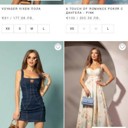
VOYAGER VIXEN ПОЛА
A TOUCH OF ROMANCE РОКЛЯ С
ДАНТЕЛА - PINK
€91 / 177.98 ЛВ.
€105 / 205.36 ЛВ.
XS
S
M
L
XS
S
M
L