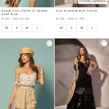
ОТНОВО НАЛИЧЕН
DENIM CHIC РОКЛЯ ОТ ДЕНИМ -
SILK BLOSSOM MIDI РОКЛЯ
DARK BLUE
€169 / 330.54 ЛВ.
€199 / 389.21 ЛВ.
XS
S
M
L
XS
S
M
L