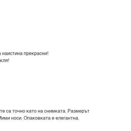
а наистина прекрасни!
кля!
те са точно като на снимката. Размерът
Мими носи. Опаковката е елегантна.