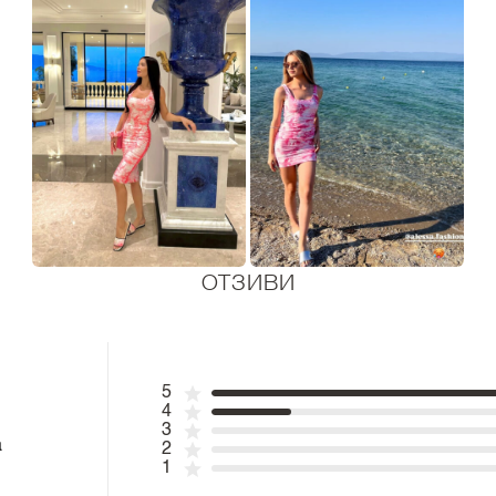
ОТЗИВИ
5
4
3
а
2
1