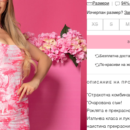
Размери
94
Изчерпан размер?
За
XS
S
M
Безплатна доста
По-красиви на ж
ОПИСАНИЕ НА ПР
"Страхотна комбинац
"Очарована съм!
Роклята е прекрасн
Излъчва класа и лук
наистина прекрасни