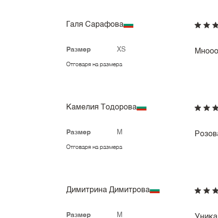
Галя Сарафова
Размер
XS
Мнооог
Отговаря на размера
Камелия Тодорова
Размер
M
Розов
Отговаря на размера
Димитрина Димитрова
Размер
M
Уника