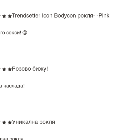
Trendsetter Icon Bodycon рокля- -Pink
о секси! 😍
Розово бижу!
а наслада!
Уникална рокля
лна рокля.