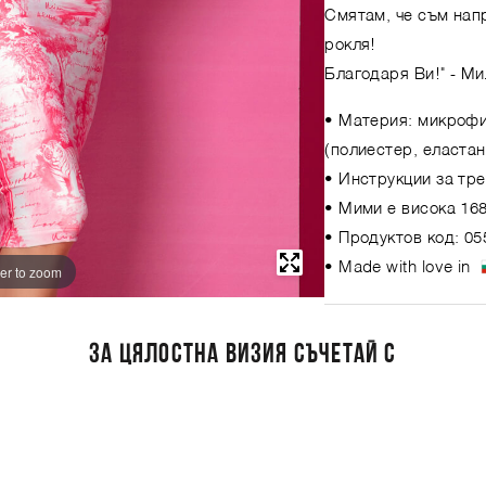
Смятам, че съм нап
рокля!
Благодаря Ви!"
- Ми
• Материя: микрофи
(полиестер, еластан
• Инструкции за тре
• Мими е висока 168
• Продуктов код: 05
• Made with love in
er to zoom
ЗА ЦЯЛОСТНА ВИЗИЯ СЪЧЕТАЙ С