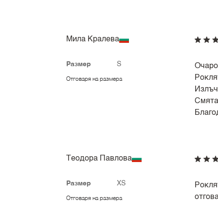
Мила Кралева
Размер
S
Очаро
Рокля
Отговаря на размера
Излъчв
Смята
Благо
Теодора Павлова
Размер
XS
Рокля
отгова
Отговаря на размера