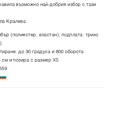
равила възможно най-добрия избор с тази
ла Кралева
бър (полиестер, еластан), подплата: трико
)
тиране: до 30 градуса и 800 оборота
 см и позира с размер XS
559