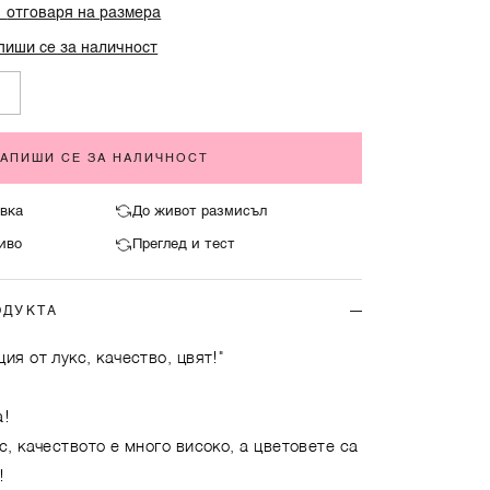
%
отговаря на размера
пиши се за наличност
ЗАПИШИ СЕ ЗА НАЛИЧНОСТ
вка
До живот размисъл
иво
Преглед и тест
ОДУКТА
ия от лукс, качество, цвят!"
а!
с, качеството е много високо, а цветовете са
!