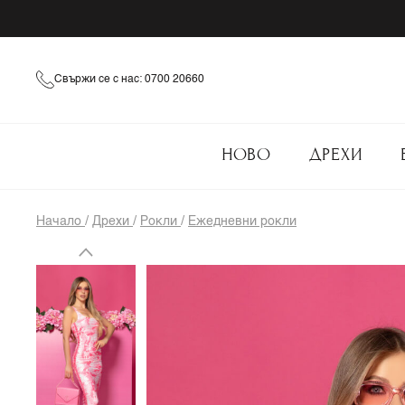
Свържи се с нас: 0700 20660
НОВО
ДРЕХИ
Начало
/
Дрехи
/
Рокли
/
Ежедневни рокли