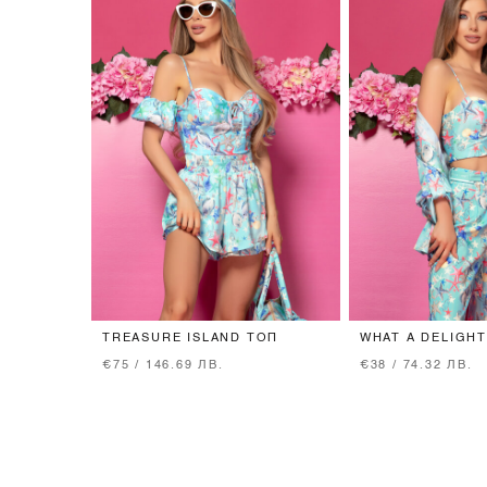
TREASURE ISLAND ТОП
WHAT A DELIGHT
TREASURE ISLA
€75 / 146.69 ЛВ.
€38 / 74.32 ЛВ.