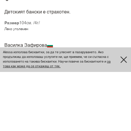
Детският бански е страхотен.
Размер
104см. /4г/
Леко уголемен
Василка Зафирова
Alessa използва бисквитки, за да те улеснят в пазаруването. Ако
продължиш да използваш услугите ни, ще приемем, че си съгласна с
използването на такива бисквитки. Научи повече за бисквитките и
за
Прелести❤️
това как може да се откажеш от тях.
Възхищение❤️
Размер
116см. /6г/
Леко уголемен