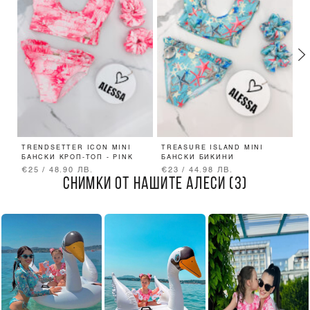
TRENDSETTER ICON MINI
TREASURE ISLAND MINI
T
БАНСКИ КРОП-ТОП - PINK
БАНСКИ БИКИНИ
Б
€25 / 48.90 ЛВ.
€23 / 44.98 ЛВ.
€
СНИМКИ ОТ НАШИТЕ АЛЕСИ (3)