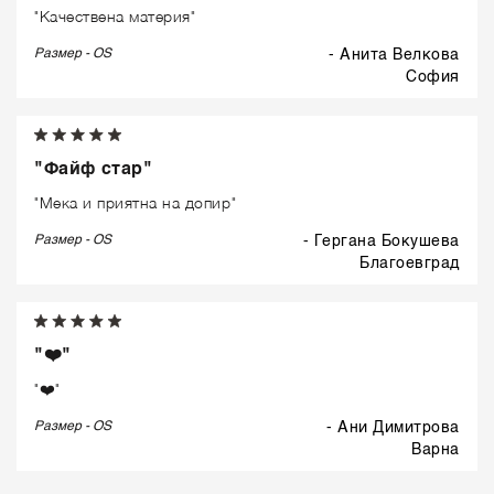
"Качествена материя"
Размер - OS
- Анита Велкова
софия
"Файф стар"
"Мека и приятна на допир"
Размер - OS
- Гергана Бокушева
благоевград
"❤️"
"❤️"
Размер - OS
- Ани Димитрова
варна