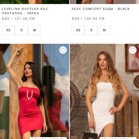
LOVELINK RUFFLES КЪС
SEXY COMFORT БОДИ - BLACK
ПАНТАЛОН - ЧЕРЕН
€62 / 121.26 ЛВ.
€69 / 134.95 ЛВ.
XS
S
M
XS
S
M