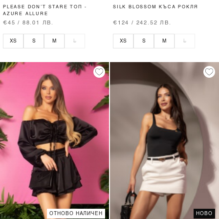
PLEASE DON’T STARE ТОП -
SILK BLOSSOM КЪСА РОКЛЯ
AZURE ALLURE
€45 / 88.01 ЛВ.
€124 / 242.52 ЛВ.
XS
S
M
L
XS
S
M
L
ОТНОВО НАЛИЧЕН
НОВО