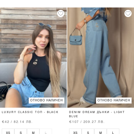
ОТНОВО НАЛИЧЕН
ОТНОВО НАЛИЧЕН
LUXURY CLASSIC ТОП - BLACK
DENIM DREAM ДЪНКИ - LIGHT
BLUE
€42 / 82.14 ЛВ.
€107 / 209.27 ЛВ.
XS
S
M
L
XS
S
M
L