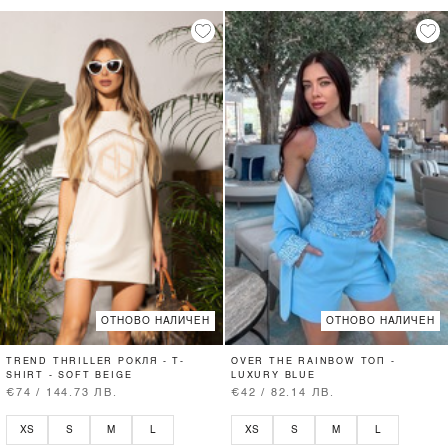
ОТНОВО НАЛИЧЕН
ОТНОВО НАЛИЧЕН
TREND THRILLER РОКЛЯ - T-
OVER THE RAINBOW ТОП -
SHIRT - SOFT BEIGE
LUXURY BLUE
€74 / 144.73 ЛВ.
€42 / 82.14 ЛВ.
XS
S
M
L
XS
S
M
L