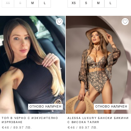
XS
S
M
L
XS
S
M
L
ОТНОВО НАЛИЧЕН
ОТНОВО НАЛИЧЕН
ТОП В ЧЕРНО С ИЗКУСИТЕЛНО
ALESSA LUXURY БАНСКИ БИКИНИ
ИЗРЯЗВАНЕ
С ВИСОКА ТАЛИЯ
€46 / 89.97 ЛВ.
€46 / 89.97 ЛВ.