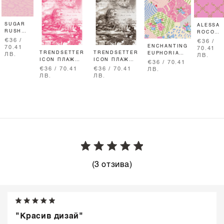
SUGAR
ALESSA
RUSH
ROCOCO
ПЛАЖНА
ПЛАЖНА
€36 /
€36 /
ХАВЛИЯ
ХАВЛИЯ
ENCHANTING
70.41
70.41
TRENDSETTER
TRENDSETTER
-
EUPHORIA
ЛВ.
ЛВ.
ICON ПЛАЖНА
ICON ПЛАЖНА
РОЗОВА
ПЛАЖНА
€36 / 70.41
ХАВЛИЯ -
ХАВЛИЯ -
ХАВЛИЯ
€36 / 70.41
€36 / 70.41
ЛВ.
PINK
GREY
ЛВ.
ЛВ.
(3 отзива)
"Красив дизай"