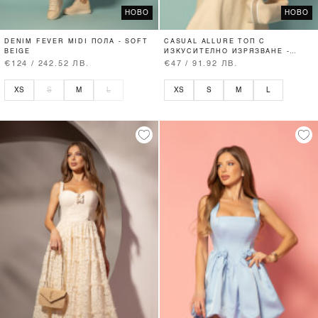
НОВО
НОВО
DENIM FEVER MIDI ПОЛА - SOFT
CASUAL ALLURE ТОП С
BEIGE
ИЗКУСИТЕЛНО ИЗРЯЗВАНЕ -
SOFT BEIGE
€124 / 242.52 ЛВ.
€47 / 91.92 ЛВ.
XS
S
M
L
XS
S
M
L