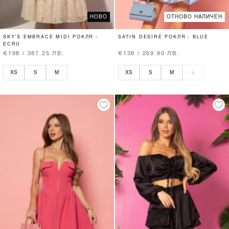
НОВО
ОТНОВО НАЛИЧЕН
SKY’S EMBRACE MIDI РОКЛЯ -
SATIN DESIRE РОКЛЯ - BLUE
ECRU
€198 / 387.25 ЛВ.
€138 / 269.90 ЛВ.
XS
S
M
XS
S
M
L