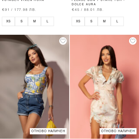
VOYAGER VIXEN ПОЛА
PLEASE DON’T STARE ТОП -
DOLCE AURA
€91 / 177.98 ЛВ.
€45 / 88.01 ЛВ.
XS
S
M
L
XS
S
M
L
ОТНОВО НАЛИЧЕН
ОТНОВО НАЛИЧЕН