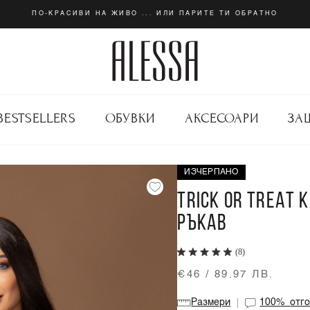
ПО-КРАСИВИ НА ЖИВО ... ИЛИ ПАРИТЕ ТИ ОБРАТНО
BESTSELLERS
ОБУВКИ
АКСЕСОАРИ
ЗА
ИЗЧЕРПАНО
TRICK OR TREAT 
РЪКАВ
(8)
€46 / 89.97 ЛВ.
Размери
100%
отг