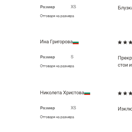
Размер
XS
Блузка
Отговаря на размера
Ина Григорова
Размер
S
Прекр
стои 
Отговаря на размера
Николета Христова
Размер
XS
Изклю
Отговаря на размера