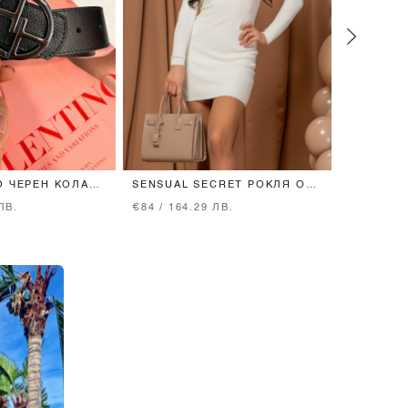
O ЧЕРЕН КОЛАН
SENSUAL SECRET РОКЛЯ ОТ
EMPOWER
КЕЛ ТОКА
ПЛЕТИВО СЪС ЗЛАТНИ
КЪСИ ПА
ЛВ.
€84 / 164.29 ЛВ.
€56 / 109
КОПЧЕТА - ECRU