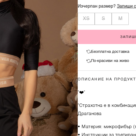
Изчерпан размер?
Запиши с
XS
S
M
ЗАПИШ
Безплатна доставка
По-красиви на живо
ОПИСАНИЕ НА ПРОДУК
"❤️"
"Страхотна е в комбинация
Драганова
• Материя: микрофибър (
• Инструкции за третиран