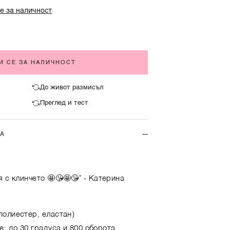
е за наличност
И СЕ ЗА НАЛИЧНОСТ
До живот размисъл
Преглед и тест
ТА
 с клинчето 🤩😘🤩😘"
- Катерина
полиестер, еластан)
е: до 30 градуса и 800 оборота