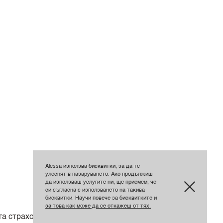
Alessa използва бисквитки, за да те
улеснят в пазаруването. Ако продължиш
да използваш услугите ни, ще приемем, че
си съгласна с използването на такива
бисквитки. Научи повече за бисквитките и
за това как може да се откажеш от тях.
га страхотно!