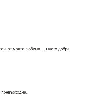
та е от моята любима … много добре
 превъзходна.