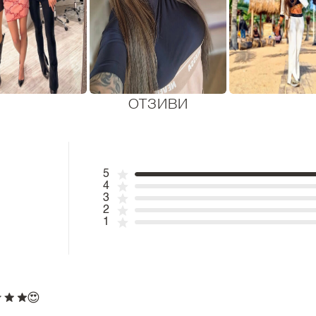
ОТЗИВИ
5
4
3
2
1
😍