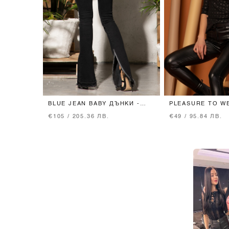
BLUE JEAN BABY ДЪНКИ -
PLEASURE TO W
BLACK
3/4 РЪКАВ - BLA
€105 / 205.36 ЛВ.
€49 / 95.84 ЛВ.