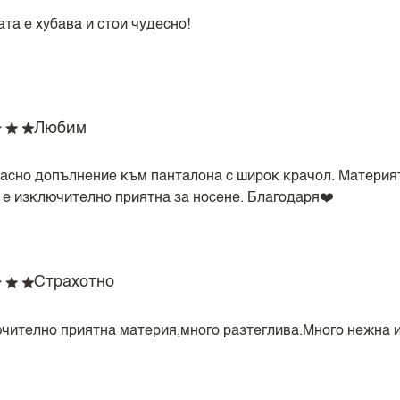
та е хубава и стои чудесно!
Любим
асно допълнение към панталона с широк крачол. Материя
и е изключително приятна за носене. Благодаря❤️
Страхотно
чително приятна материя,много разтеглива.Много нежна и