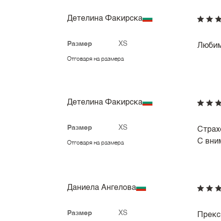
Детелина Факирска
Размер
XS
Любим
Отговаря на размера
Детелина Факирска
Размер
XS
Страх
С вни
Отговаря на размера
Даниела Ангелова
Размер
XS
Прекс