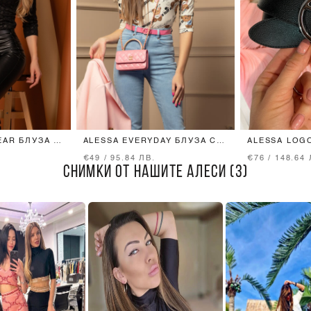
EAR БЛУЗА С
ALESSA EVERYDAY БЛУЗА С
ALESSA LOG
CK
3/4 РЪКАВ - BEAR PRINT
- ТЪМЕН НИ
€49 / 95.84 ЛВ.
€76 / 148.64 
СНИМКИ ОТ НАШИТЕ АЛЕСИ (3)