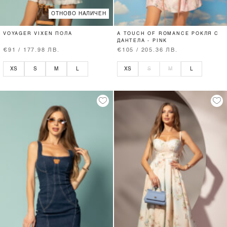
ОТНОВО НАЛИЧЕН
VOYAGER VIXEN ПОЛА
A TOUCH OF ROMANCE РОКЛЯ С
ДАНТЕЛА - PINK
€91 / 177.98 ЛВ.
€105 / 205.36 ЛВ.
XS
S
M
L
XS
S
M
L