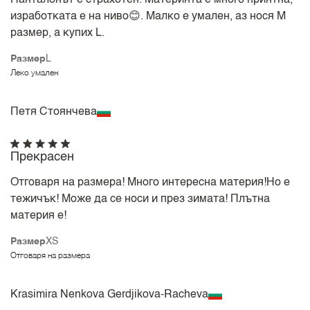
изработката е на ниво😊. Малко е умален, аз нося М
размер, а купих L.
Размер
L
Леко умален
Петя Стоянчева
Прекрасен
Отговаря на размера! Много интересна материя!Но е
тежичък! Може да се носи и през зимата! Плътна
материя е!
Размер
XS
Отговаря на размера
Krasimira Nenkova Gerdjikova-Racheva