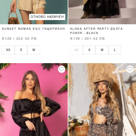
ОТНОВО НАЛИЧЕН
SUNSET NOMAD КЪС ГАЩЕРИЗОН
ALOHA AFTER PARTY ДЪЛГА
РОКЛЯ - BLACK
€129 / 252.30 ЛВ.
€149 / 291.42 ЛВ.
XS
S
M
XS
S
M
L