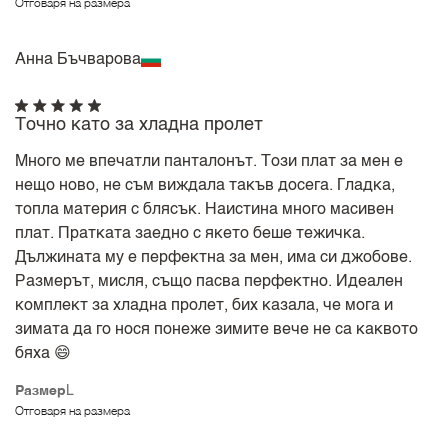
Отговаря на размера
Анна Бъчварова
Точно като за хладна пролет
Много ме впечатли панталонът. Този плат за мен е
нещо ново, не съм виждала такъв досега. Гладка,
топла материя с блясък. Наистина много масивен
плат. Пратката заедно с якето беше тежичка.
Дължината му е перфектна за мен, има си джобове.
Размерът, мисля, също пасва перфектно. Идеален
комплект за хладна пролет, бих казала, че мога и
зимата да го нося понеже зимите вече не са каквото
бяха 😄
Размер
L
Отговаря на размера