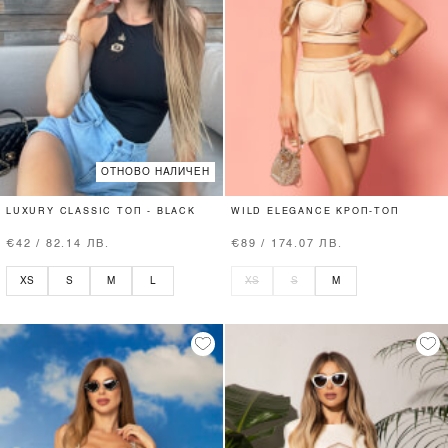
ОТНОВО НАЛИЧЕН
LUXURY CLASSIC ТОП - BLACK
WILD ELEGANCE КРОП-ТОП
€42 / 82.14 ЛВ.
€89 / 174.07 ЛВ.
XS
S
M
L
XS
S
M