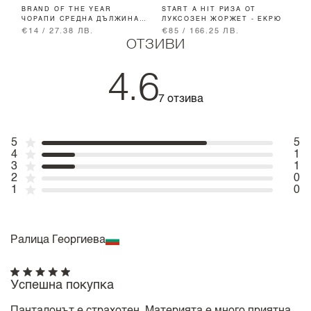
BRAND OF THE YEAR
START A HIT РИЗА ОТ
S
ЧОРАПИ СРЕДНА ДЪЛЖИНА -
ЛУКСОЗЕН ЖОРЖЕТ - ЕКРЮ
-
SOFT BEIGE
€14 / 27.38 ЛВ.
€85 / 166.25 ЛВ.
€
ОТЗИВИ
4.6
7 отзива
5
5
4
1
3
1
2
0
1
0
Ралица Георгиева
Успешна покупка
Панталонът е страхотен. Материята е много приятна,