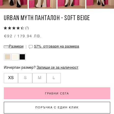
URBAN MYTH ПАНТАЛОН - SOFT BEIGE
(7)
€92 / 179.94 ЛВ.
Размери
57%
отговаря на размера
Изчерпан размер?
Запиши се за наличност
XS
S
M
L
ГРАБНИ СЕГА
ПОРЪЧКА С ЕДИН КЛИК