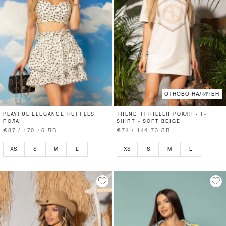
ОТНОВО НАЛИЧЕН
PLAYFUL ELEGANCE RUFFLES
TREND THRILLER РОКЛЯ - T-
ПОЛА
SHIRT - SOFT BEIGE
€87 / 170.16 ЛВ.
€74 / 144.73 ЛВ.
XS
S
M
L
XS
S
M
L