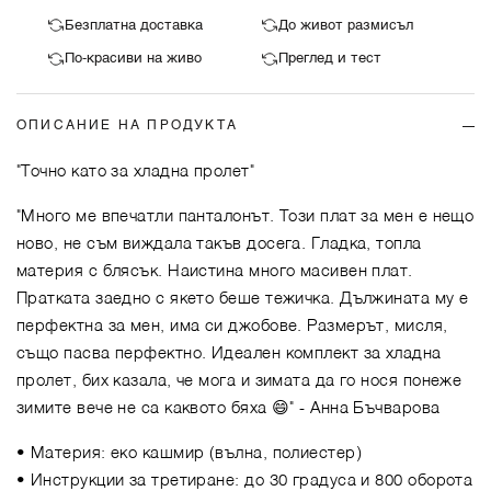
Безплатна доставка
До живот размисъл
По-красиви на живо
Преглед и тест
ОПИСАНИЕ НА ПРОДУКТА
"Точно като за хладна пролет"
"Много ме впечатли панталонът. Този плат за мен е нещо
ново, не съм виждала такъв досега. Гладка, топла
материя с блясък. Наистина много масивен плат.
Пратката заедно с якето беше тежичка. Дължината му е
перфектна за мен, има си джобове. Размерът, мисля,
също пасва перфектно. Идеален комплект за хладна
пролет, бих казала, че мога и зимата да го нося понеже
зимите вече не са каквото бяха 😄"
- Анна Бъчварова
• Материя: еко кашмир (вълна, полиестер)
• Инструкции за третиране: до 30 градуса и 800 оборота