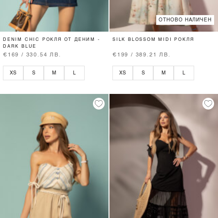
ОТНОВО НАЛИЧЕН
DENIM CHIC РОКЛЯ ОТ ДЕНИМ -
SILK BLOSSOM MIDI РОКЛЯ
DARK BLUE
€169 / 330.54 ЛВ.
€199 / 389.21 ЛВ.
XS
S
M
L
XS
S
M
L