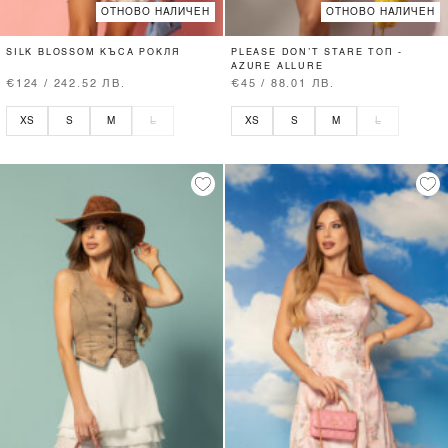
ОТНОВО НАЛИЧЕН
ОТНОВО НАЛИЧЕН
SILK BLOSSOM КЪСА РОКЛЯ
PLEASE DON’T STARE ТОП -
AZURE ALLURE
€124 / 242.52 ЛВ.
€45 / 88.01 ЛВ.
XS
S
M
L
XS
S
M
L