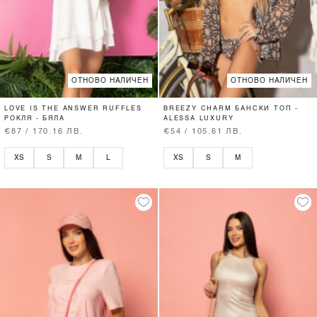
ОТНОВО НАЛИЧЕН
ОТНОВО НАЛИЧЕН
LOVE IS THE ANSWER RUFFLES
BREEZY CHARM БАНСКИ ТОП -
РОКЛЯ - БЯЛА
ALESSA LUXURY
€87 / 170.16 ЛВ.
€54 / 105.61 ЛВ.
XS
S
M
L
XS
S
M