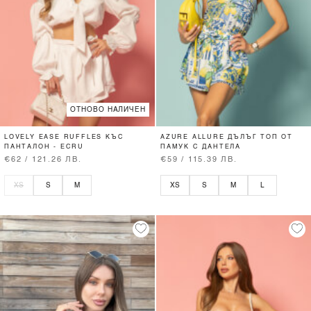
ОТНОВО НАЛИЧЕН
LOVELY EASE RUFFLES КЪС
AZURE ALLURE ДЪЛЪГ ТОП ОТ
ПАНТАЛОН - ECRU
ПАМУК С ДАНТЕЛА
€62 / 121.26 ЛВ.
€59 / 115.39 ЛВ.
XS
S
M
XS
S
M
L