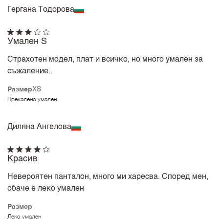
Гергана Тодорова
Умален S
Страхотен модел, плат и всичко, но много умален за
съжаление..
Размер
XS
Прекалено умален
Диляна Ангелова
Красив
Невероятен панталон, много ми харесва. Според мен,
обаче е леко умален
Размер
Леко умален