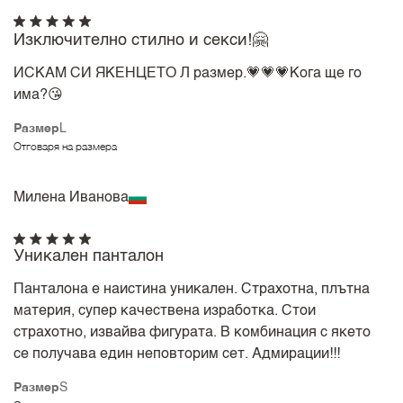
Изключително стилно и секси!🤗
ИСКАМ СИ ЯКЕНЦЕТО Л размер.💗💗💗Кога ще го
има?😘
Размер
L
Отговаря на размера
Милена Иванова
Уникален панталон
Панталона е наистина уникален. Страхотна, плътна
материя, супер качествена изработка. Стои
страхотно, извайва фигурата. В комбинация с якето
се получава един неповторим сет. Адмирации!!!
Размер
S