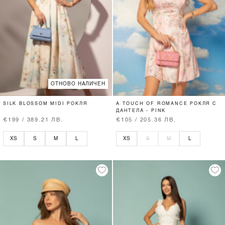
ОТНОВО НАЛИЧЕН
SILK BLOSSOM MIDI РОКЛЯ
A TOUCH OF ROMANCE РОКЛЯ С
ДАНТЕЛА - PINK
€199 / 389.21 ЛВ.
€105 / 205.36 ЛВ.
XS
S
M
L
XS
S
M
L