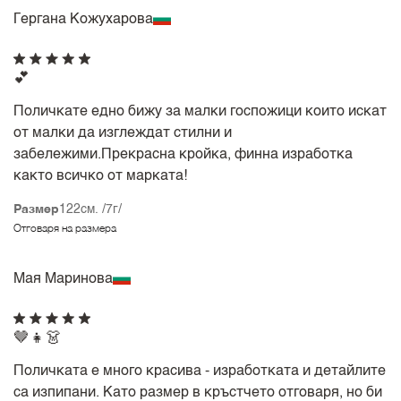
Гергана Кожухарова
💕
Поличкате едно бижу за малки госпожици които искат
от малки да изглеждат стилни и
забележими.Прекрасна кройка, финна изработка
както всичко от марката!
Размер
122см. /7г/
Отговаря на размера
Мая Маринова
🤎👧👗
Поличката е много красива - изработката и детайлите
са изпипани. Като размер в кръстчето отговаря, но би