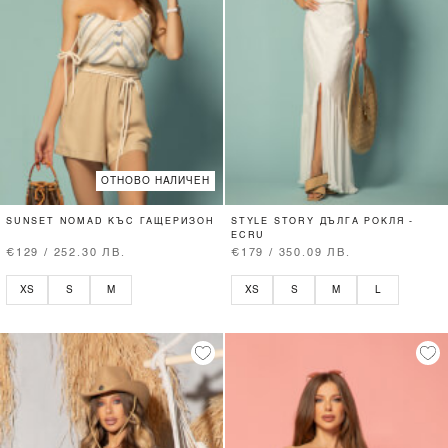
ОТНОВО НАЛИЧЕН
SUNSET NOMAD КЪС ГАЩЕРИЗОН
STYLE STORY ДЪЛГА РОКЛЯ -
ECRU
€129 / 252.30 ЛВ.
€179 / 350.09 ЛВ.
XS
S
M
XS
S
M
L