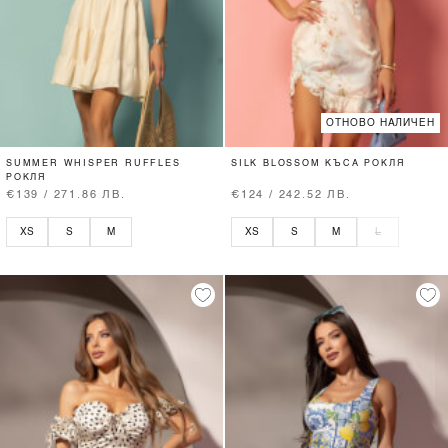
ОТНОВО НАЛИЧЕН
SUMMER WHISPER RUFFLES
SILK BLOSSOM КЪСА РОКЛЯ
РОКЛЯ
€139 / 271.86 ЛВ.
€124 / 242.52 ЛВ.
XS
S
M
XS
S
M
L