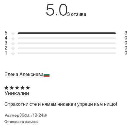
5.0
3 отзива
5
3
4
0
3
0
2
0
1
0
Елена Алексиева
Уникални
Страхотни сте и нямам никакви упреци към нищо!
Размер
86см. /18-24м/
Отговаря на размера