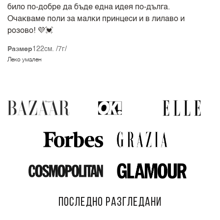
било по-добре да бъде една идея по-дълга.
Очакваме поли за малки принцеси и в лилаво и
розово! 💜💓
Размер
122см. /7г/
Леко умален
ПОСЛЕДНО РАЗГЛЕДАНИ