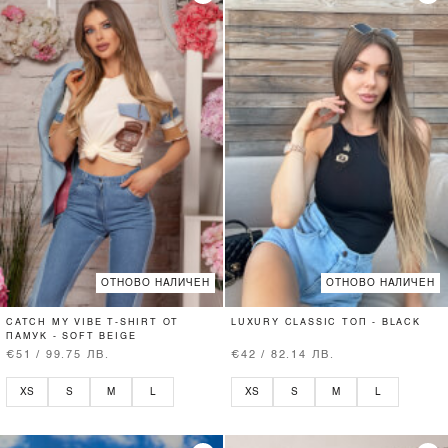
ОТНОВО НАЛИЧЕН
ОТНОВО НАЛИЧЕН
CATCH MY VIBE T-SHIRT ОТ
LUXURY CLASSIC ТОП - BLACK
ПАМУК - SOFT BEIGE
€51 / 99.75 ЛВ.
€42 / 82.14 ЛВ.
XS
S
M
L
XS
S
M
L