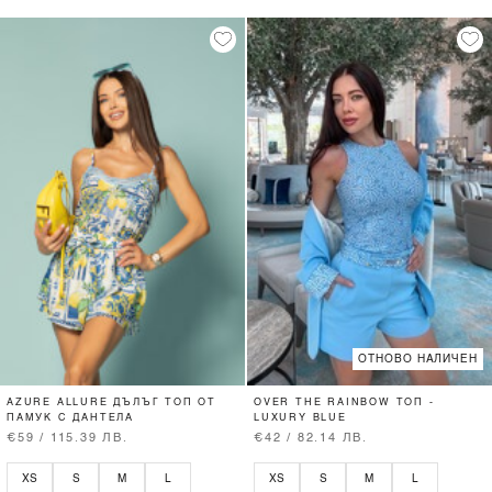
ОТНОВО НАЛИЧЕН
AZURE ALLURE ДЪЛЪГ ТОП ОТ
OVER THE RAINBOW ТОП -
ПАМУК С ДАНТЕЛА
LUXURY BLUE
€59 / 115.39 ЛВ.
€42 / 82.14 ЛВ.
XS
S
M
L
XS
S
M
L