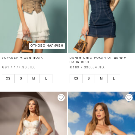
ОТНОВО НАЛИЧЕН
VOYAGER VIXEN ПОЛА
DENIM CHIC РОКЛЯ ОТ ДЕНИМ -
DARK BLUE
€91 / 177.98 ЛВ.
€169 / 330.54 ЛВ.
XS
S
M
L
XS
S
M
L