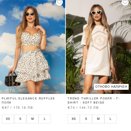
ОТНОВО НАЛИЧЕН
PLAYFUL ELEGANCE RUFFLES
TREND THRILLER РОКЛЯ - T-
ПОЛА
SHIRT - SOFT BEIGE
€87 / 170.16 ЛВ.
€74 / 144.73 ЛВ.
XS
S
M
L
XS
S
M
L