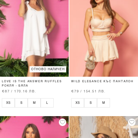
ОТНОВО НАЛИЧЕН
LOVE IS THE ANSWER RUFFLES
WILD ELEGANCE КЪС ПАНТАЛОН
РОКЛЯ - БЯЛА
€87 / 170.16 ЛВ.
€79 / 154.51 ЛВ.
XS
S
M
L
XS
S
M