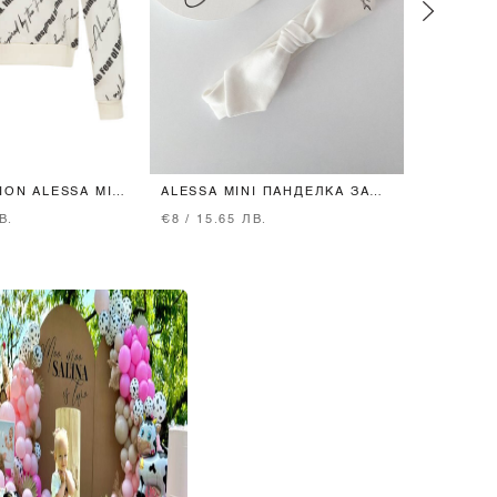
ION ALESSA MINI
ALESSA MINI ПАНДЕЛКА ЗА
ALESSA 
ГЛАВА - ЕКРЮ
ОТ ПЛЕТ
В.
€8 / 15.65 ЛВ.
€46 / 89.