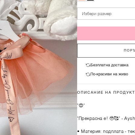
Избери размер
ПОРЪ
Безплатна доставка
По-красиви на живо
ОПИСАНИЕ НА ПРОДУК
"😍"
"Прекрасна е! 🥹🥰"
- Ays
• Материя: подплата - тек