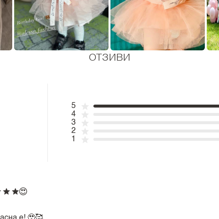
ОТЗИВИ
5
4
3
2
1
😍
сна е! 🥹🥰