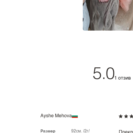
5.0
1 отзив
Ayshe Mehova
Размер
92см. /2г/
Прекра