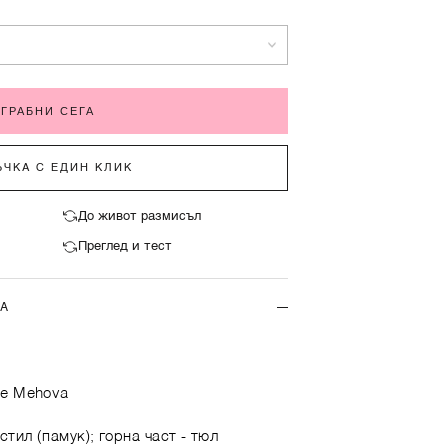
ГРАБНИ СЕГА
ЧКА С ЕДИН КЛИК
До живот размисъл
Преглед и тест
ТА
he Mehova
стил (памук); горна част - тюл