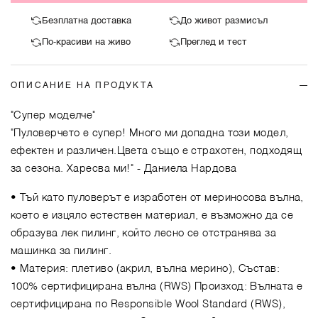
Безплатна доставка
До живот размисъл
По-красиви на живо
Преглед и тест
ОПИСАНИЕ НА ПРОДУКТА
"Супер моделче"
"Пуловерчето е супер! Много ми допадна този модел,
ефектен и различен.Цвета също е страхотен, подходящ
за сезона. Харесва ми!"
- Даниела Нардова
• Тъй като пуловерът е изработен от мериносова вълна,
което е изцяло естествен материал, е възможно да се
образува лек пилинг, който лесно се отстранява за
машинка за пилинг.
• Материя: плетиво (акрил, вълна мерино), Състав:
100% сертифицирана вълна (RWS) Произход: Вълната е
сертифицирана по Responsible Wool Standard (RWS),