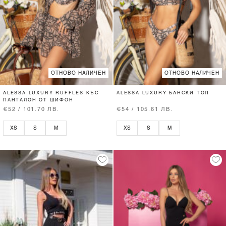
ОТНОВО НАЛИЧЕН
ОТНОВО НАЛИЧЕН
ALESSA LUXURY RUFFLES КЪС
ALESSA LUXURY БАНСКИ ТОП
ПАНТАЛОН ОТ ШИФОН
€52 / 101.70 ЛВ.
€54 / 105.61 ЛВ.
XS
S
M
XS
S
M