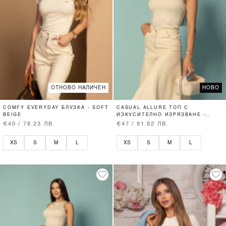
ОТНОВО НАЛИЧЕН
НОВО
COMFY EVERYDAY БЛУЗКА - SOFT
CASUAL ALLURE ТОП С
BEIGE
ИЗКУСИТЕЛНО ИЗРЯЗВАНЕ -
SOFT BEIGE
€40 / 78.23 ЛВ.
€47 / 91.92 ЛВ.
XS
S
M
L
XS
S
M
L