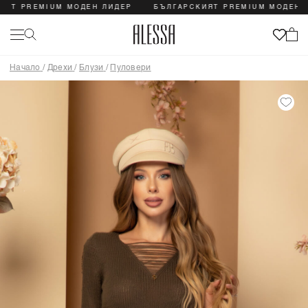
 PREMIUM МОДЕН ЛИДЕР
БЪЛГАРСКИЯТ PREMIUM МОДЕН ЛИД
Начало
/
Дрехи
/
Блузи
/
Пуловери