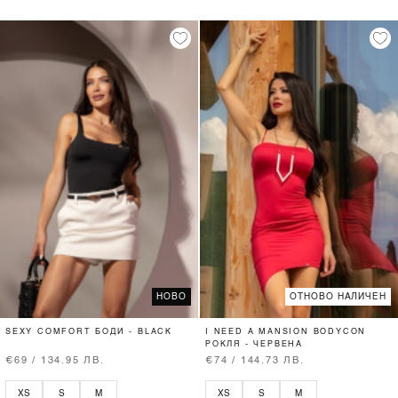
НОВО
ОТНОВО НАЛИЧЕН
SEXY COMFORT БОДИ - BLACK
I NEED A MANSION BODYCON
РОКЛЯ - ЧЕРВЕНА
€69 / 134.95 ЛВ.
€74 / 144.73 ЛВ.
XS
S
M
XS
S
M