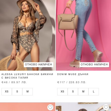
ОТНОВО НАЛИЧЕН
ОТНОВО НАЛИЧЕН
ALESSA LUXURY БАНСКИ БИКИНИ
DENIM MUSE ДЪНКИ
С ВИСОКА ТАЛИЯ
€46 / 89.97 ЛВ.
€117 / 228.83 ЛВ.
XS
S
M
XS
S
M
L