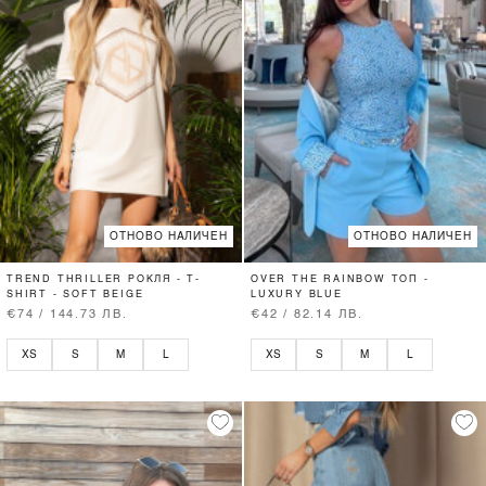
ОТНОВО НАЛИЧЕН
ОТНОВО НАЛИЧЕН
TREND THRILLER РОКЛЯ - T-
OVER THE RAINBOW ТОП -
SHIRT - SOFT BEIGE
LUXURY BLUE
€74 / 144.73 ЛВ.
€42 / 82.14 ЛВ.
XS
S
M
L
XS
S
M
L