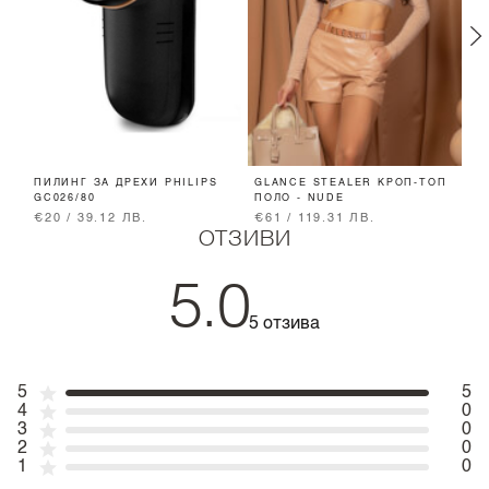
ПИЛИНГ ЗА ДРЕХИ PHILIPS
GLANCE STEALER КРОП-ТОП
A
GC026/80
ПОЛО - NUDE
К
€20 / 39.12 ЛВ.
€61 / 119.31 ЛВ.
€
ОТЗИВИ
5.0
5 отзива
5
5
4
0
3
0
2
0
1
0