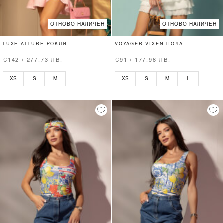
ОТНОВО НАЛИЧЕН
ОТНОВО НАЛИЧЕН
LUXE ALLURE РОКЛЯ
VOYAGER VIXEN ПОЛА
€142 / 277.73 ЛВ.
€91 / 177.98 ЛВ.
XS
S
M
XS
S
M
L