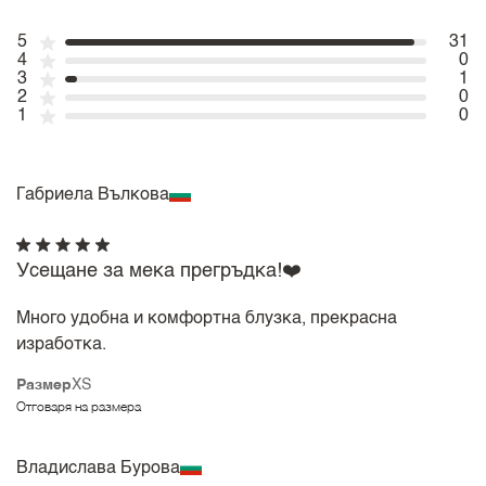
5
31
4
0
3
1
2
0
1
0
Габриела Вълкова
Усещане за мека прегръдка!❤️
Много удобна и комфортна блузка, прекрасна
изработка.
Размер
XS
Отговаря на размера
Владислава Бурова