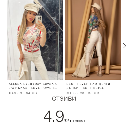
ALESSA EVERYDAY БЛУЗА С
BEST I EVER HAD ДЪЛГИ
B
3/4 РЪКАВ - LOVE POWER
ДЪНКИ - SOFT BEIGE
Ч
BEAUTY
P
€49 / 95.84 ЛВ.
€105 / 205.36 ЛВ.
€
ОТЗИВИ
4.9
32 отзива