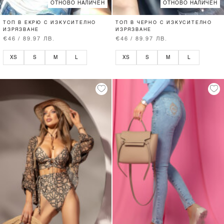
ОТНОВО НАЛИЧЕН
ОТНОВО НАЛИЧЕН
ТОП В ЕКРЮ С ИЗКУСИТЕЛНО
ТОП В ЧЕРНО С ИЗКУСИТЕЛНО
ИЗРЯЗВАНЕ
ИЗРЯЗВАНЕ
€46 / 89.97 ЛВ.
€46 / 89.97 ЛВ.
XS
S
M
L
XS
S
M
L