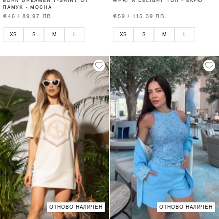
BORN DREAMER T-SHIRT ОТ
WHAT A DELIGHT ТОП - ЕКРЮ
ПАМУК - MOCHA
€46 / 89.97 ЛВ.
€59 / 115.39 ЛВ.
XS
S
M
L
XS
S
M
L
ОТНОВО НАЛИЧЕН
ОТНОВО НАЛИЧЕН