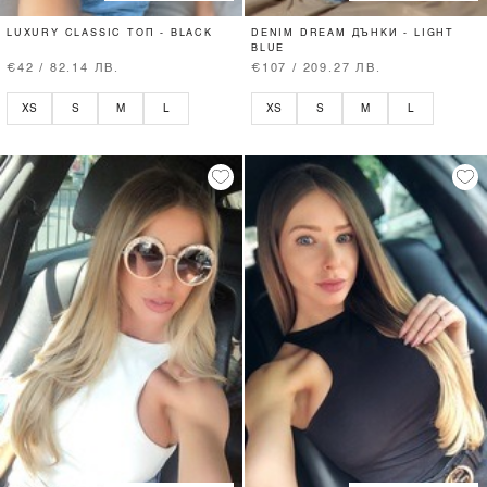
LUXURY CLASSIC ТОП - BLACK
DENIM DREAM ДЪНКИ - LIGHT
BLUE
€42 / 82.14 ЛВ.
€107 / 209.27 ЛВ.
XS
S
M
L
XS
S
M
L