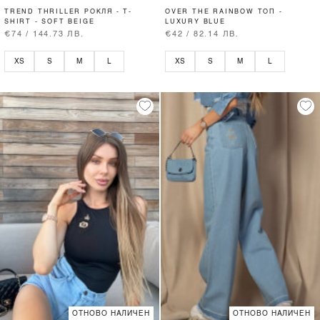
TREND THRILLER РОКЛЯ - T-
OVER THE RAINBOW ТОП -
SHIRT - SOFT BEIGE
LUXURY BLUE
€74 / 144.73 ЛВ.
€42 / 82.14 ЛВ.
XS
S
M
L
XS
S
M
L
ОТНОВО НАЛИЧЕН
ОТНОВО НАЛИЧЕН