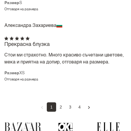
Размер
S
Отговаря на размера
Александра Захариева
Прекрасна блузка
Стои ми страхотно. Много красиво съчетани цветове,
мека и приятна на допир, отговаря на размера.
Размер
XS
Отговаря на размера
‹
›
1
2
3
4