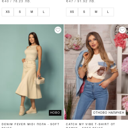
SOFT BEIGE
€40 / 78.23 ЛВ.
€47 / 91.92 ЛВ.
XS
S
M
L
XS
S
M
L
НОВО
ОТНОВО НАЛИЧЕН
DENIM FEVER MIDI ПОЛА - SOFT
CATCH MY VIBE T-SHIRT ОТ