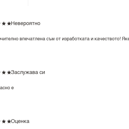
Невероятно
чително впечатлена съм от изработката и качеството! Яке
Заслужава си
асно е
Оценка