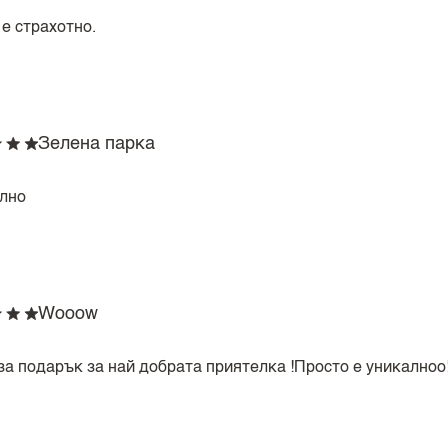
е страхотно.
Зелена парка
лно
Wooow
за подарък за най добрата приятелка !Просто е уникалноо