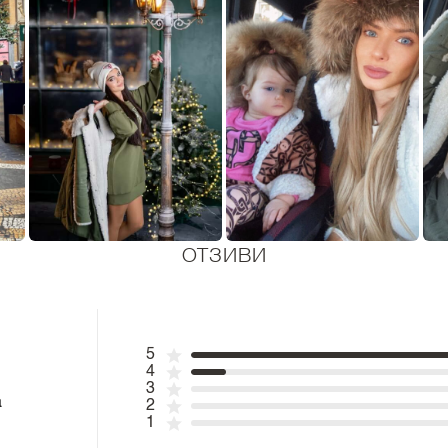
ОТЗИВИ
5
4
3
а
2
1