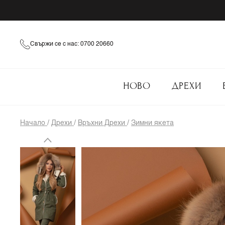
Свържи се с нас: 0700 20660
НОВО
ДРЕХИ
Начало
/
Дрехи
/
Връхни Дрехи
/
Зимни якета