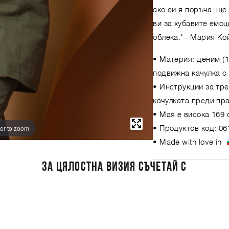
ако си я поръча ,ще
ви за хубавите емоц
облека."
- Мария Ко
• Материя: деним (1
подвижна качулка с 
• Инструкции за тре
качулката преди пр
• Мая е висока 169 
er to zoom
• Продуктов код: 06
• Made with love in
ЗА ЦЯЛОСТНА ВИЗИЯ СЪЧЕТАЙ С