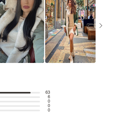
63
6
0
0
0