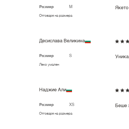
Размер
M
Якето 
Отговаря на размера
Десислава Великина
Размер
S
Уника
Леко умален
Наджие Али
Размер
XS
Беше 
Отговаря на размера