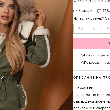
€235 / 459.62 Л
Размери
75
Изчерпан размер?
За
XS
S
M
Безплатна доста
По-красиви на ж
ОПИСАНИЕ НА ПР
"Обичам ви"
"Невероятна е ,ням
съвършена ,всеки ед
безкрайно и очаров