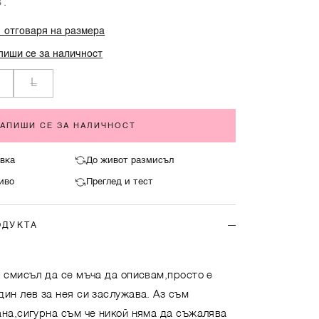
В.
%
отговаря на размера
пиши се за наличност
L
ЗАПИШИ СЕ ЗА НАЛИЧНОСТ
вка
До живот размисъл
иво
Преглед и тест
ОДУКТА
а смисъл да се мъча да описвам,просто е
ин лев за нея си заслужава. Аз съм
ана,сигурна съм че никой няма да съжалява