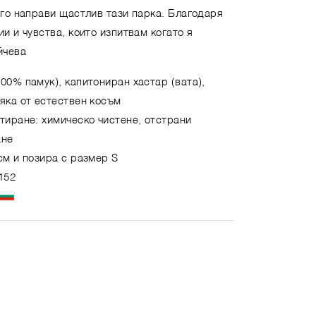
 го направи щастлив тази парка. Благодаря
ии и чувства, които изпитвам когато я
йчева
00% памук), капитониран хастар (вата),
яка от естествен косъм
тиране: химическо чистене, отстрани
ане
см и позира с размер S
152