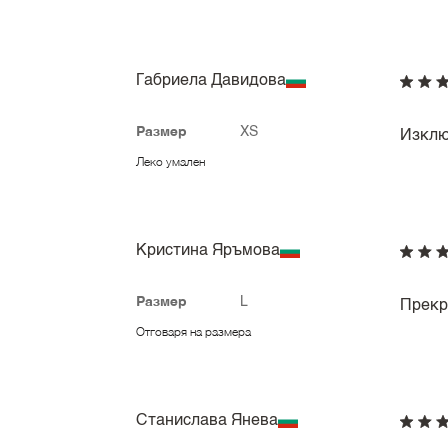
Габриела Давидова
Размер
XS
Изклю
Леко умален
Кристина Яръмова
Размер
L
Прекр
Отговаря на размера
Станислава Янева