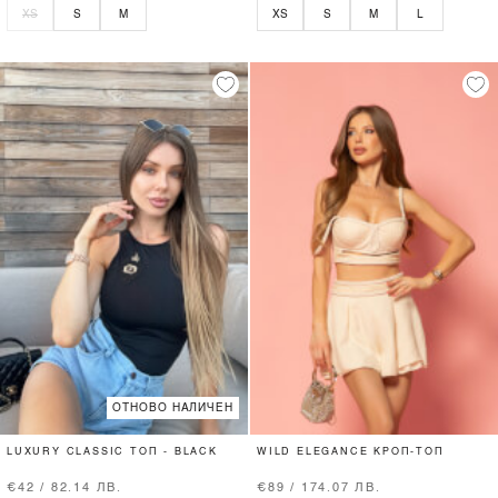
XS
S
M
XS
S
M
L
ОТНОВО НАЛИЧЕН
LUXURY CLASSIC ТОП - BLACK
WILD ELEGANCE КРОП-ТОП
€42 / 82.14 ЛВ.
€89 / 174.07 ЛВ.