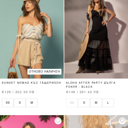
ОТНОВО НАЛИЧЕН
SUNSET NOMAD КЪС ГАЩЕРИЗОН
ALOHA AFTER PARTY ДЪЛГА
РОКЛЯ - BLACK
€129 / 252.30 ЛВ.
€149 / 291.42 ЛВ.
XS
S
M
XS
S
M
L