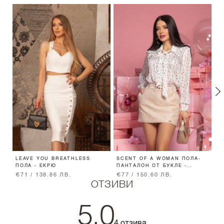
LEAVE YOU BREATHLESS
SCENT OF A WOMAN ПОЛА-
E
ПОЛА - ЕКРЮ
ПАНТАЛОН ОТ БУКЛЕ -
Ч
БЕЖОВ
€71 / 138.86 ЛВ.
€77 / 150.60 ЛВ.
€
ОТЗИВИ
5.0
4 отзива