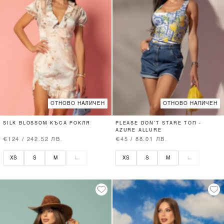
ОТНОВО НАЛИЧЕН
ОТНОВО НАЛИЧЕН
SILK BLOSSOM КЪСА РОКЛЯ
PLEASE DON’T STARE ТОП -
AZURE ALLURE
€124 / 242.52 ЛВ.
€45 / 88.01 ЛВ.
XS
S
M
L
XS
S
M
L