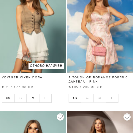
ОТНОВО НАЛИЧЕН
VOYAGER VIXEN ПОЛА
A TOUCH OF ROMANCE РОКЛЯ С
ДАНТЕЛА - PINK
€91 / 177.98 ЛВ.
€105 / 205.36 ЛВ.
XS
S
M
L
XS
S
M
L