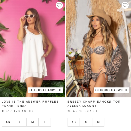
ОТНОВО НАЛИЧЕН
ОТНОВО НАЛИЧЕН
LOVE IS THE ANSWER RUFFLES
BREEZY CHARM БАНСКИ ТОП -
РОКЛЯ - БЯЛА
ALESSA LUXURY
€87 / 170.16 ЛВ.
€54 / 105.61 ЛВ.
XS
S
M
L
XS
S
M