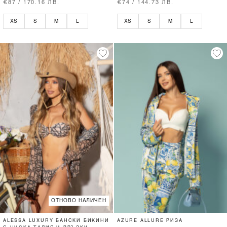
€87 / 170.16 ЛВ.
€74 / 144.73 ЛВ.
XS
S
M
L
XS
S
M
L
ОТНОВО НАЛИЧЕН
ALESSA LUXURY БАНСКИ БИКИНИ
AZURE ALLURE РИЗА