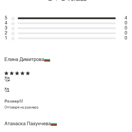
5
4
4
0
3
0
2
0
1
0
Елина Димитрова
🥰
🥰
Размер
M
Отговаря на размера
Атанаска Пахунчева