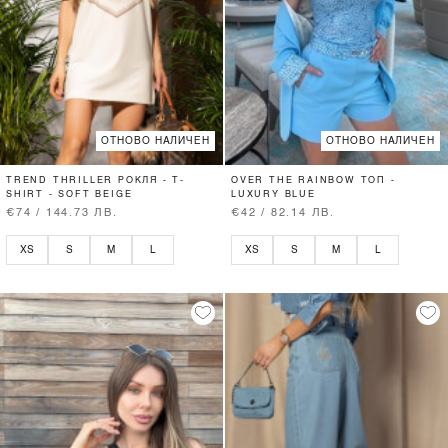
ОТНОВО НАЛИЧЕН
ОТНОВО НАЛИЧЕН
TREND THRILLER РОКЛЯ - T-
OVER THE RAINBOW ТОП -
SHIRT - SOFT BEIGE
LUXURY BLUE
€74 / 144.73 ЛВ.
€42 / 82.14 ЛВ.
XS
S
M
L
XS
S
M
L