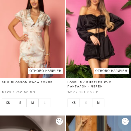
ОТНОВО НАЛИЧЕН
ОТНОВО НАЛИЧЕН
SILK BLOSSOM КЪСА РОКЛЯ
LOVELINK RUFFLES КЪС
ПАНТАЛОН - ЧЕРЕН
€124 / 242.52 ЛВ.
€62 / 121.26 ЛВ.
XS
S
M
L
XS
S
M