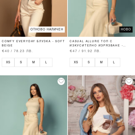
ОТНОВО НАЛИЧЕН
НОВО
COMFY EVERYDAY БЛУЗКА - SOFT
CASUAL ALLURE ТОП С
BEIGE
ИЗКУСИТЕЛНО ИЗРЯЗВАНЕ -
SOFT BEIGE
€40 / 78.23 ЛВ.
€47 / 91.92 ЛВ.
XS
S
M
L
XS
S
M
L