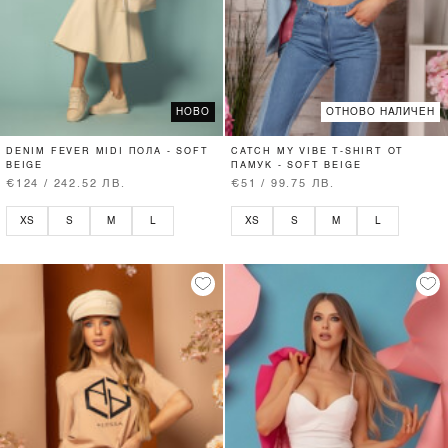
НОВО
ОТНОВО НАЛИЧЕН
DENIM FEVER MIDI ПОЛА - SOFT
CATCH MY VIBE T-SHIRT ОТ
BEIGE
ПАМУК - SOFT BEIGE
€124 / 242.52 ЛВ.
€51 / 99.75 ЛВ.
XS
S
M
L
XS
S
M
L