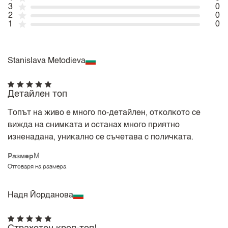
3
0
2
0
1
0
Stanislava Metodieva
Детайлен топ
Топът на живо е много по-детайлен, отколкото се
вижда на снимката и останах много приятно
изненадана, уникално се съчетава с поличката.
Размер
M
Отговаря на размера
Надя Йорданова