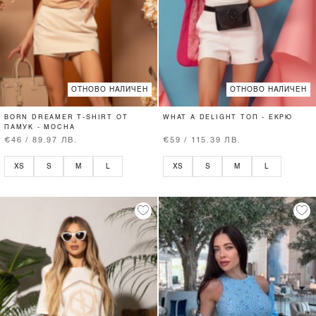
ОТНОВО НАЛИЧЕН
ОТНОВО НАЛИЧЕН
BORN DREAMER T-SHIRT ОТ
WHAT A DELIGHT ТОП - ЕКРЮ
ПАМУК - MOCHA
€46 / 89.97 ЛВ.
€59 / 115.39 ЛВ.
XS
S
M
L
XS
S
M
L