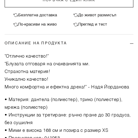
ПОРЪЧКА С ЕДИН КЛИК
Безплатна доставка
До живот размисъл
По-красиви на живо
Преглед и тест
ОПИСАНИЕ НА ПРОДУКТА
"Отлично качество!"
"Блузата отговаря на очакванията ми.
Страхотна материя!
Уникално качество!
Много комфортна и ефектна дреха!"
- Надя Йорданова
• Материя: дантела (полиестер), трико (полиестер),
мрежа (полиестер)
• Инструкции за третиране: ръчно пране до 30 градуса,
без сушилня
• Мими е висока 168 см и позира с размер XS