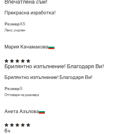
Впечатлена съм!
Прекрасна изработка!
Размер
XS
Леко умален
Maрия Качамакова
Брилянтно изпълнение! Благодаря Ви!
Брилянтно изпълнение! Благодаря Ви!
Размер
S
Отговаря на размера
Анета Азълова
6+