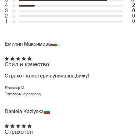
5
11
4
2
3
0
2
0
1
0
Емилия Максимова
Стил и качество!
Страхотна материя,уникална,бижу!
Размер
M
Отговаря на размера
Daniela Kaziyska
Страхотен