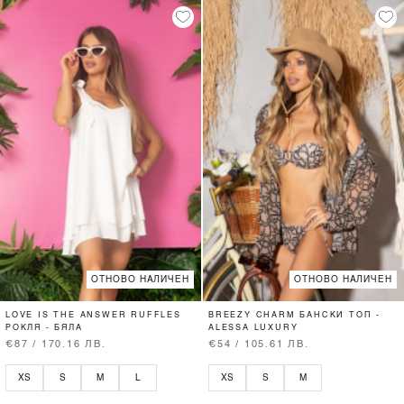
ОТНОВО НАЛИЧЕН
ОТНОВО НАЛИЧЕН
LOVE IS THE ANSWER RUFFLES
BREEZY CHARM БАНСКИ ТОП -
РОКЛЯ - БЯЛА
ALESSA LUXURY
€87 / 170.16 ЛВ.
€54 / 105.61 ЛВ.
XS
S
M
L
XS
S
M