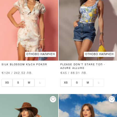
ОТНОВО НАЛИЧЕН
ОТНОВО НАЛИЧЕН
SILK BLOSSOM КЪСА РОКЛЯ
PLEASE DON’T STARE ТОП -
AZURE ALLURE
€124 / 242.52 ЛВ.
€45 / 88.01 ЛВ.
XS
S
M
L
XS
S
M
L