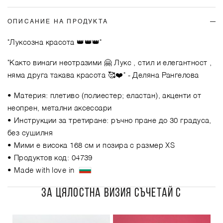
ОПИСАНИЕ НА ПРОДУКТА
"Луксозна красота 👑👑👑"
"Както винаги неотразими 🤗 Лукс , стил и елегантност ,
няма друга такава красота 🥰❤️"
- Деляна Рангелова
• Материя: плетиво (полиестер; еластан), акценти от
неопрен, метални аксесоари
• Инструкции за третиране: ръчно пране до 30 градуса,
без сушилня
• Мими е висока 168 см и позира с размер XS
• Продуктов код: 04739
• Made with love in
ЗА ЦЯЛОСТНА ВИЗИЯ СЪЧЕТАЙ С