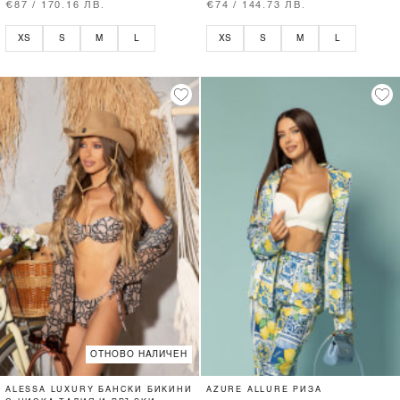
€87 / 170.16 ЛВ.
€74 / 144.73 ЛВ.
XS
S
M
L
XS
S
M
L
ОТНОВО НАЛИЧЕН
ALESSA LUXURY БАНСКИ БИКИНИ
AZURE ALLURE РИЗА