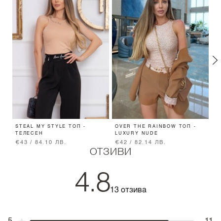
STEAL MY STYLE ТОП -
OVER THE RAINBOW ТОП -
B
ТЕЛЕСЕН
LUXURY NUDE
Ч
E
€43 / 84.10 ЛВ.
€42 / 82.14 ЛВ.
€
ОТЗИВИ
4.8
13 отзива