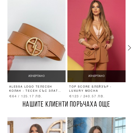
ИЗЧЕРПАНО
ИЗЧЕРПАНО
ALESSA LOGO ТЕЛЕСЕН
TOP SCORE БЛЕЙЗЪР -
S
КОЛАН - ТЕСЕН СЪС ЗЛАТНА
LUXURY MOCHA
B
ТОКА
€64 / 125.17 ЛВ.
€123 / 240.57 ЛВ.
€
НАШИТЕ КЛИЕНТИ ПОРЪЧАХА ОЩЕ