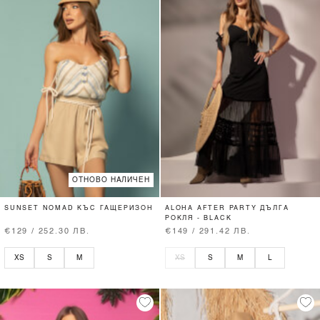
ОТНОВО НАЛИЧЕН
SUNSET NOMAD КЪС ГАЩЕРИЗОН
ALOHA AFTER PARTY ДЪЛГА
РОКЛЯ - BLACK
€129 / 252.30 ЛВ.
€149 / 291.42 ЛВ.
XS
S
M
XS
S
M
L