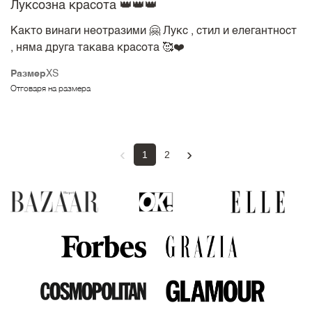
Луксозна красота 👑👑👑
Както винаги неотразими 🤗 Лукс , стил и елегантност
, няма друга такава красота 🥰❤️
Размер
XS
Отговаря на размера
‹
›
1
2