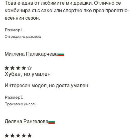
Това е една от любимите ми дрешки. Отлично се
комбинира със сако или спортно яке през пролетно-
есенния сезон.
Размер
L
Отговаря на размера
Миглена Палакарчева
Хубав, но умален
Интересен модел, но доста умален
Размер
L
Прекалено умален
Деляна Рангелова