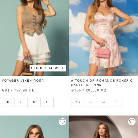
ОТНОВО НАЛИЧЕН
VOYAGER VIXEN ПОЛА
A TOUCH OF ROMANCE РОКЛЯ С
ДАНТЕЛА - PINK
€91 / 177.98 ЛВ.
€105 / 205.36 ЛВ.
XS
S
M
L
XS
S
M
L