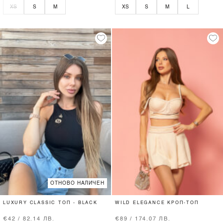
XS
S
M
XS
S
M
L
ОТНОВО НАЛИЧЕН
LUXURY CLASSIC ТОП - BLACK
WILD ELEGANCE КРОП-ТОП
€42 / 82.14 ЛВ.
€89 / 174.07 ЛВ.