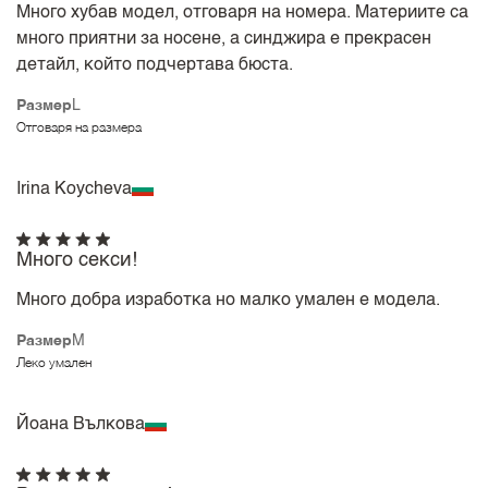
Много хубав модел, отговаря на номера. Материите са
много приятни за носене, а синджира е прекрасен
детайл, който подчертава бюста.
Размер
L
Отговаря на размера
Irina Koycheva
Много секси!
Много добра изработка но малко умален е модела.
Размер
M
Леко умален
Йоана Вълкова