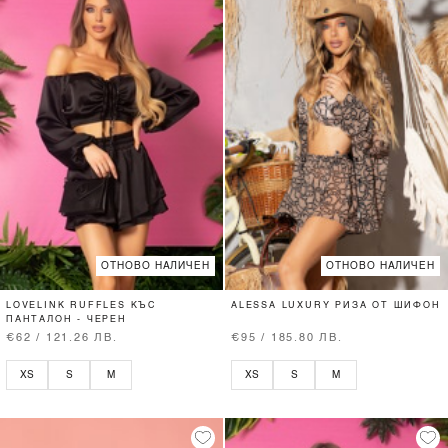
ОТНОВО НАЛИЧЕН
ОТНОВО НАЛИЧЕН
LOVELINK RUFFLES КЪС
ALESSA LUXURY РИЗА ОТ ШИФОН
ПАНТАЛОН - ЧЕРЕН
€62 / 121.26 ЛВ.
€95 / 185.80 ЛВ.
XS
S
M
XS
S
M