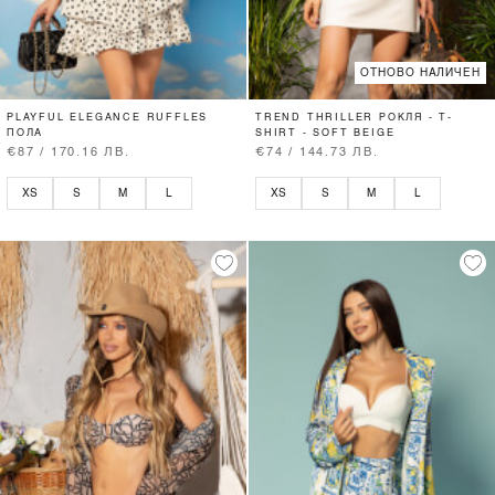
ОТНОВО НАЛИЧЕН
PLAYFUL ELEGANCE RUFFLES
TREND THRILLER РОКЛЯ - T-
ПОЛА
SHIRT - SOFT BEIGE
€87 / 170.16 ЛВ.
€74 / 144.73 ЛВ.
XS
S
M
L
XS
S
M
L