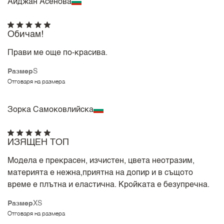
Айджан Асенова
Обичам!
Прави ме още по-красива.
Размер
S
Отговаря на размера
Зорка Самоковлийска
ИЗЯЩЕН ТОП
Модела е прекрасен, изчистен, цвета неотразим,
материята е нежна,приятна на допир и в същото
време е плътна и еластична. Кройката е безупречна.
Размер
XS
Отговаря на размера