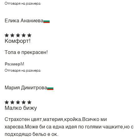
Отговаря на размера
Елика Ананиева
Комфорт!
Топа е прекрасен!
Размер
M
Отговаря на размера
Мария Димитрова
Малко бижу
Страхотен цвят,материя,кройка.Всичко ми
харесва.Може би са една идея по голями чашките,но с
подходящо бельо е ок.