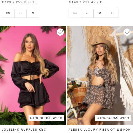
€129 / 252.30 ЛВ.
€149 / 291.42 ЛВ.
XS
S
M
XS
S
M
L
ОТНОВО НАЛИЧЕН
ОТНОВО НАЛИЧЕН
LOVELINK RUFFLES КЪС
ALESSA LUXURY РИЗА ОТ ШИФОН