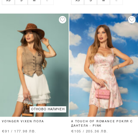
XS
S
M
L
XS
S
M
L
ОТНОВО НАЛИЧЕН
VOYAGER VIXEN ПОЛА
A TOUCH OF ROMANCE РОКЛЯ С
ДАНТЕЛА - PINK
€91 / 177.98 ЛВ.
€105 / 205.36 ЛВ.