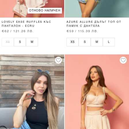
ОТНОВО НАЛИЧЕН
LOVELY EASE RUFFLES КЪС
AZURE ALLURE ДЪЛЪГ ТОП ОТ
ПАНТАЛОН - ECRU
ПАМУК С ДАНТЕЛА
€62 / 121.26 ЛВ.
€59 / 115.39 ЛВ.
XS
S
M
XS
S
M
L