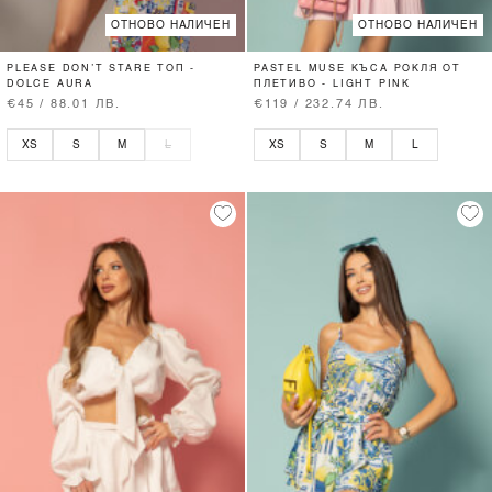
ОТНОВО НАЛИЧЕН
ОТНОВО НАЛИЧЕН
PLEASE DON’T STARE ТОП -
PASTEL MUSE КЪСА РОКЛЯ ОТ
DOLCE AURA
ПЛЕТИВО - LIGHT PINK
€45 / 88.01 ЛВ.
€119 / 232.74 ЛВ.
XS
S
M
L
XS
S
M
L