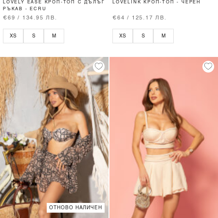
LOVELY EASE КРОП-ТОП С ДЪЛЪГ
LOVELINK КРОП-ТОП - ЧЕРЕН
РЪКАВ - ECRU
€69 / 134.95 ЛВ.
€64 / 125.17 ЛВ.
XS
S
M
XS
S
M
ОТНОВО НАЛИЧЕН