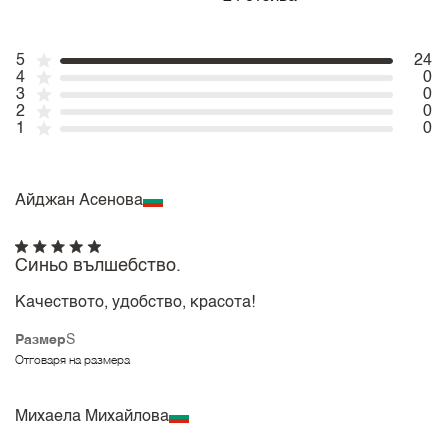
5
24
4
0
3
0
2
0
1
0
Айджан Асенова
Синьо вълшебство.
Качеството, удобство, красота!
Размер
S
Отговаря на размера
Михаела Михайлова