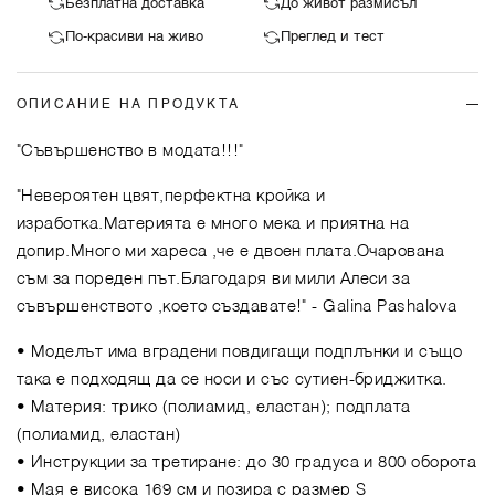
Безплатна доставка
До живот размисъл
По-красиви на живо
Преглед и тест
ОПИСАНИЕ НА ПРОДУКТА
"Съвършенство в модата!!!"
"Невероятен цвят,перфектна кройка и
изработка.Материята е много мека и приятна на
допир.Много ми хареса ,че е двоен плата.Очарована
съм за пореден път.Благодаря ви мили Алеси за
съвършенството ,което създавате!"
- Galina Pashalova
• Моделът има вградени повдигащи подплънки и също
така е подходящ да се носи и със сутиен-бриджитка.
• Материя: трико (полиамид, еластан); подплата
(полиамид, еластан)
• Инструкции за третиране: до 30 градуса и 800 оборота
• Мая е висока 169 см и позира с размер S