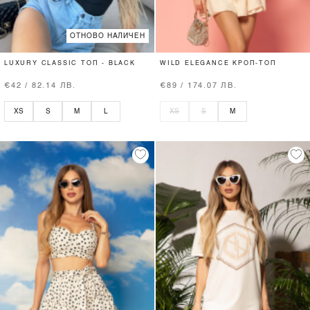
ОТНОВО НАЛИЧЕН
LUXURY CLASSIC ТОП - BLACK
WILD ELEGANCE КРОП-ТОП
€42 / 82.14 ЛВ.
€89 / 174.07 ЛВ.
XS
S
M
L
XS
S
M