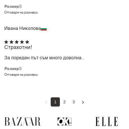
Размер
S
Отговаря на размера
Ивана Николова
Страхотни!
За пореден път съм много доволна .
Размер
S
Отговаря на размера
‹
›
1
2
3