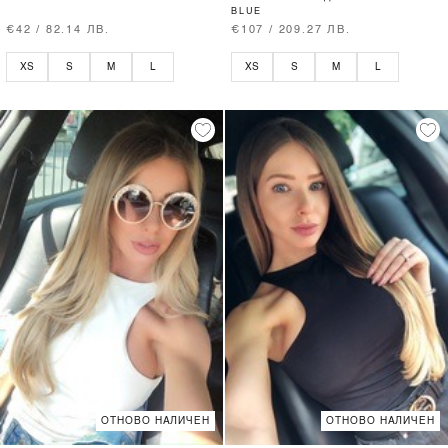
BLUE
€42 / 82.14 ЛВ.
€107 / 209.27 ЛВ.
XS
S
M
L
XS
S
M
L
ОТНОВО НАЛИЧЕН
ОТНОВО НАЛИЧЕН