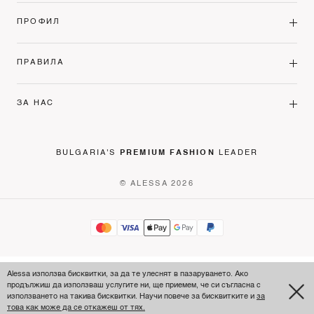
ПРОФИЛ
ПРАВИЛА
ЗА НАС
BULGARIA'S
PREMIUM FASHION
LEADER
© ALESSA 2026
Alessa използва бисквитки, за да те улеснят в пазаруването. Ако
продължиш да използваш услугите ни, ще приемем, че си съгласна с
използването на такива бисквитки. Научи повече за бисквитките и
за
това как може да се откажеш от тях.