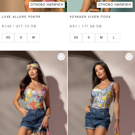
ОТНОВО НАЛИЧЕН
ОТНОВО НАЛИЧЕН
LUXE ALLURE РОКЛЯ
VOYAGER VIXEN ПОЛА
€142 / 277.73 ЛВ.
€91 / 177.98 ЛВ.
XS
S
M
XS
S
M
L