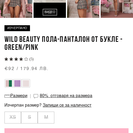
ВИДЕО
ИЗЧЕРПАНО
WILD BEAUTY ПОЛА-ПАНТАЛОН ОТ БУКЛЕ -
GREEN/PINK
(5)
€92 / 179.94 ЛВ.
Размери
80%
отговаря на размера
Изчерпан размер?
Запиши се за наличност
XS
S
M