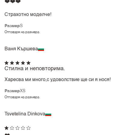
❤️❤️❤️
Страхотно моделче!
Размер
S
Отговаря на размера
Ваня Кършева
Стилна и неповторима.
Харесва ми много,с удоволствие ще си я нося!
Размер
XS
Отговаря на размера
Tsvetelina Dinkova