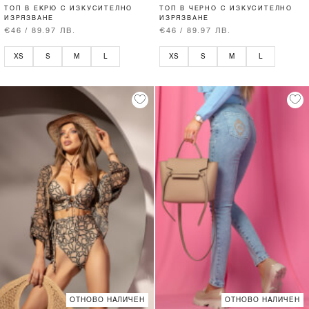
ТОП В ЕКРЮ С ИЗКУСИТЕЛНО
ТОП В ЧЕРНО С ИЗКУСИТЕЛНО
ИЗРЯЗВАНЕ
ИЗРЯЗВАНЕ
€46 / 89.97 ЛВ.
€46 / 89.97 ЛВ.
XS
S
M
L
XS
S
M
L
ОТНОВО НАЛИЧЕН
ОТНОВО НАЛИЧЕН