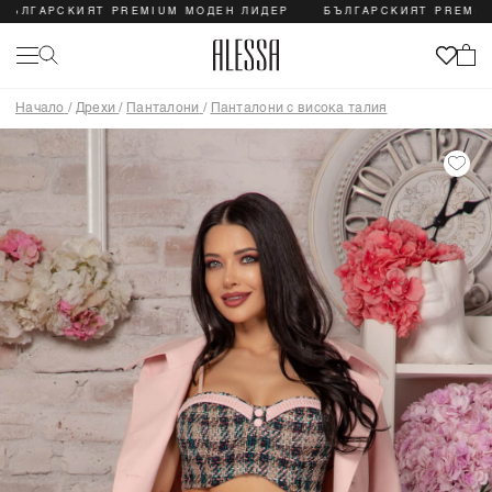
ГАРСКИЯТ PREMIUM МОДЕН ЛИДЕР
БЪЛГАРСКИЯТ PREMIUM МО
Начало
/
Дрехи
/
Панталони
/
Панталони с висока талия