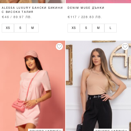
ALESSA LUXURY БАНСКИ БИКИНИ
DENIM MUSE ДЪНКИ
С ВИСОКА ТАЛИЯ
€46 / 89.97 ЛВ.
€117 / 228.83 ЛВ.
XS
S
M
XS
S
M
L