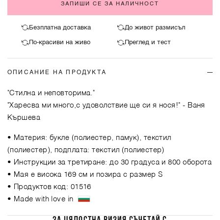
ЗАПИШИ СЕ ЗА НАЛИЧНОСТ
Безплатна доставка
До живот размисъл
По-красиви на живо
Преглед и тест
ОПИСАНИЕ НА ПРОДУКТА
"Стилна и неповторима."
"Харесва ми много,с удоволствие ще си я нося!"
- Ваня
Кършева
• Материя: букле (полиестер, памук), текстил
(полиестер), подплата: текстил (полиестер)
• Инструкции за третиране: до 30 градуса и 800 оборота
• Мая е висока 169 см и позира с размер S
• Продуктов код: 01516
• Made with love in