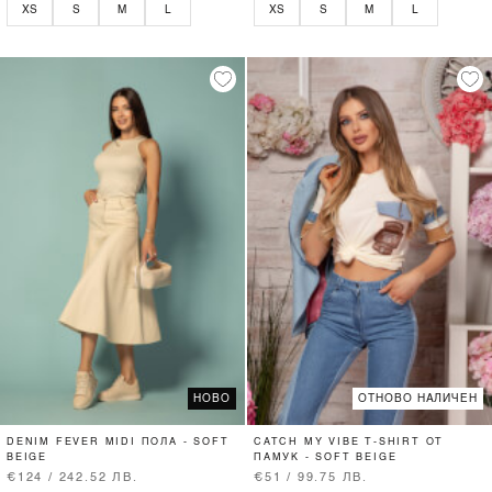
XS
S
M
L
XS
S
M
L
НОВО
ОТНОВО НАЛИЧЕН
DENIM FEVER MIDI ПОЛА - SOFT
CATCH MY VIBE T-SHIRT ОТ
BEIGE
ПАМУК - SOFT BEIGE
€124 / 242.52 ЛВ.
€51 / 99.75 ЛВ.