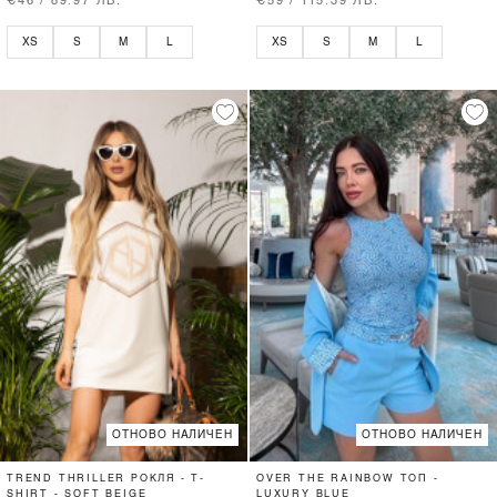
€46 / 89.97 ЛВ.
€59 / 115.39 ЛВ.
XS
S
M
L
XS
S
M
L
ОТНОВО НАЛИЧЕН
ОТНОВО НАЛИЧЕН
TREND THRILLER РОКЛЯ - T-
OVER THE RAINBOW ТОП -
SHIRT - SOFT BEIGE
LUXURY BLUE