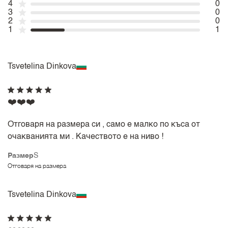
4
0
3
0
2
0
1
1
Tsvetelina Dinkova
❤️❤️❤️
Отговаря на размера си , само е малко по къса от
очакванията ми . Качеството е на ниво !
Размер
S
Отговаря на размера
Tsvetelina Dinkova