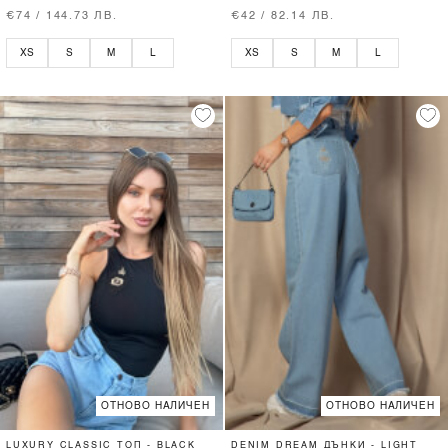
€74 / 144.73 ЛВ.
€42 / 82.14 ЛВ.
XS
S
M
L
XS
S
M
L
ОТНОВО НАЛИЧЕН
ОТНОВО НАЛИЧЕН
LUXURY CLASSIC ТОП - BLACK
DENIM DREAM ДЪНКИ - LIGHT