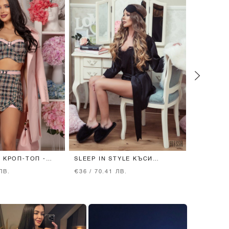
 КРОП-ТОП -
SLEEP IN STYLE КЪСИ
TREASUR
ПАНТАЛОНКИ - ЧЕРЕН САТЕН
ЛВ.
€36 / 70.41 ЛВ.
€75 / 146