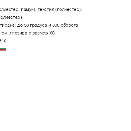
олиестер, памук), текстил (полиестер),
полиестер)
тиране: до 30 градуса и 800 оборота
 см и позира с размер XS
518