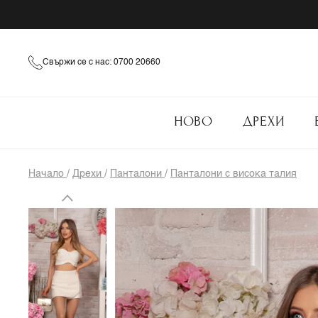
Свържи се с нас: 0700 20660
НОВО
ДРЕХИ
Начало
/
Дрехи
/
Панталони
/
Панталони с висока талия