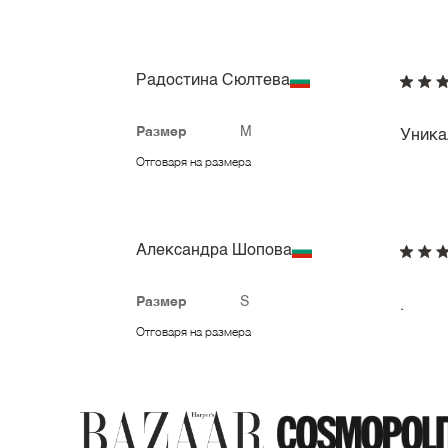
Радостина Сюлтева
Размер
M
Уника
Отговаря на размера
Александра Шопова
Размер
S
.
Отговаря на размера