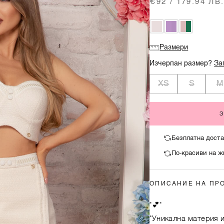
€92 / 179.94 ЛВ
Размери
Изчерпан размер?
За
XS
S
M
Безплатна доста
По-красиви на ж
ОПИСАНИЕ НА ПР
"💕"
"Уникална материя и