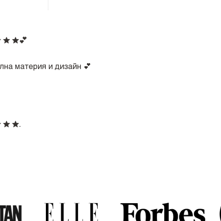
💕
лна материя и дизайн 💕
.