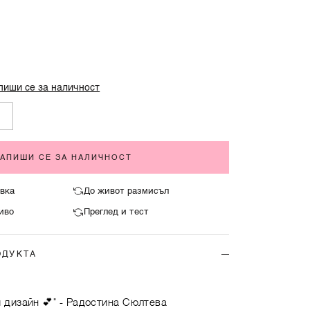
.
пиши се за наличност
ЗАПИШИ СЕ ЗА НАЛИЧНОСТ
вка
До живот размисъл
иво
Преглед и тест
ОДУКТА
 дизайн 💕"
- Радостина Сюлтева