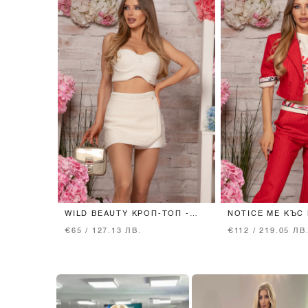
WILD BEAUTY КРОП-ТОП -
NOTICE ME КЪС 
ECRU
RED
€65 / 127.13 ЛВ.
€112 / 219.05 ЛВ