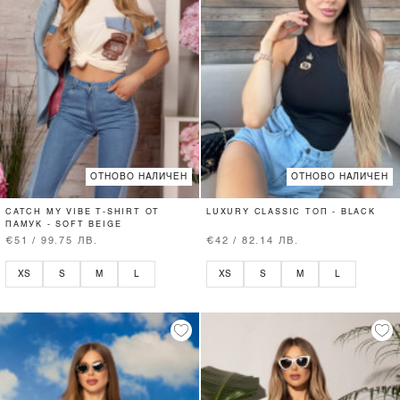
ОТНОВО НАЛИЧЕН
ОТНОВО НАЛИЧЕН
CATCH MY VIBE T-SHIRT ОТ
LUXURY CLASSIC ТОП - BLACK
ПАМУК - SOFT BEIGE
€51 / 99.75 ЛВ.
€42 / 82.14 ЛВ.
XS
S
M
L
XS
S
M
L