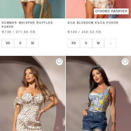
ОТНОВО НАЛИЧЕН
SUMMER WHISPER RUFFLES
SILK BLOSSOM КЪСА РОКЛЯ
РОКЛЯ
€139 / 271.86 ЛВ.
€124 / 242.52 ЛВ.
XS
S
M
XS
S
M
L