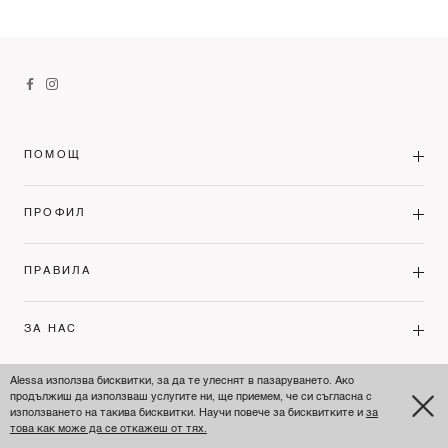
ПОМОЩ
ПРОФИЛ
ПРАВИЛА
ЗА НАС
Alessa използва бисквитки, за да те улеснят в пазаруването. Ако
продължиш да използваш услугите ни, ще приемем, че си съгласна с
BULGARIA'S PREMIUM FASHION LEADER
използването на такива бисквитки. Научи повече за бисквитките и
за
това как може да се откажеш от тях.
© ALESSA 2026