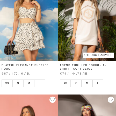
ОТНОВО НАЛИЧЕН
PLAYFUL ELEGANCE RUFFLES
TREND THRILLER РОКЛЯ - T-
ПОЛА
SHIRT - SOFT BEIGE
€87 / 170.16 ЛВ.
€74 / 144.73 ЛВ.
XS
S
M
L
XS
S
M
L