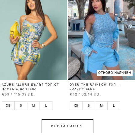
ОТНОВО НАЛИЧЕН
AZURE ALLURE ДЪЛЪГ ТОП ОТ
OVER THE RAINBOW ТОП -
ПАМУК С ДАНТЕЛА
LUXURY BLUE
€59 / 115.39 ЛВ.
€42 / 82.14 ЛВ.
XS
S
M
L
XS
S
M
L
ВЪРНИ НАГОРЕ