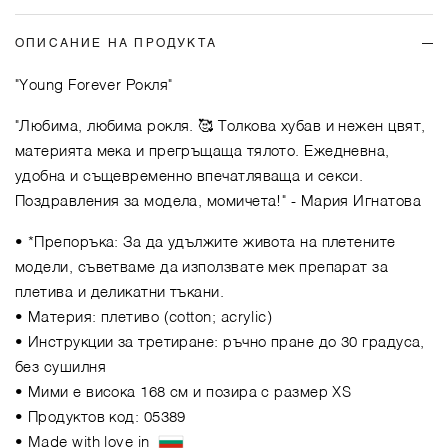
ОПИСАНИЕ НА ПРОДУКТА
"Young Forever Рокля"
"Любима, любима рокля. 🥰 Толкова хубав и нежен цвят,
материята мека и прегръщаща тялото. Ежедневна,
удобна и същевременно впечатляваща и секси.
Поздравления за модела, момичета!"
- Мария Игнатова
• *Препоръка: За да удължите живота на плетените
модели, съветваме да използвате мек препарат за
плетива и деликатни тъкани.
• Материя: плетиво (cotton; acrylic)
• Инструкции за третиране: ръчно пране до 30 градуса,
без сушилня
• Мими е висока 168 см и позира с размер XS
• Продуктов код: 05389
• Made with love in