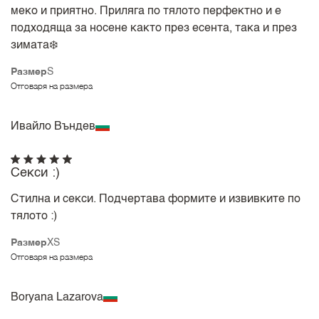
меко и приятно. Приляга по тялото перфектно и е
подходяща за носене както през есента, така и през
зимата❄️
Размер
S
Отговаря на размера
Ивайло Въндев
Секси :)
Стилна и секси. Подчертава формите и извивките по
тялото :)
Размер
XS
Отговаря на размера
Boryana Lazarova