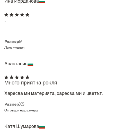
Ина Йорданова
.
.
Размер
M
Леко умален
Анастасия
Много приятна рокля
Харесва ми материята, харесва ми и цветът.
Размер
XS
Отговаря на размера
Катя Шумарова