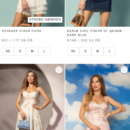
ОТНОВО НАЛИЧЕН
VOYAGER VIXEN ПОЛА
DENIM CHIC РОКЛЯ ОТ ДЕНИМ -
DARK BLUE
€91 / 177.98 ЛВ.
€169 / 330.54 ЛВ.
XS
S
M
L
XS
S
M
L