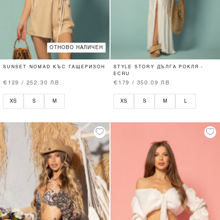
ОТНОВО НАЛИЧЕН
SUNSET NOMAD КЪС ГАЩЕРИЗОН
STYLE STORY ДЪЛГА РОКЛЯ -
ECRU
€129 / 252.30 ЛВ.
€179 / 350.09 ЛВ.
XS
S
M
XS
S
M
L