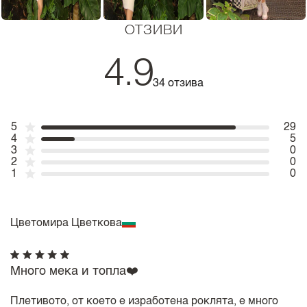
ОТЗИВИ
4.9
34 отзива
5
29
4
5
3
0
2
0
1
0
Цветомира Цветкова
Много мека и топла❤️
Плетивото, от което е изработена роклята, е много