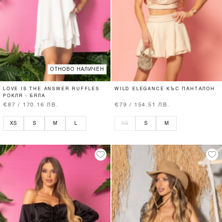
ОТНОВО НАЛИЧЕН
LOVE IS THE ANSWER RUFFLES
WILD ELEGANCE КЪС ПАНТАЛОН
РОКЛЯ - БЯЛА
€87 / 170.16 ЛВ.
€79 / 154.51 ЛВ.
XS
S
M
L
XS
S
M