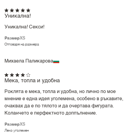
Уникална!
Уникална! Секси!
Размер
XS
Отговаря на размера
Михаела Паликарова
Мека, топла и удобна
Роклята е мека, топла и удобна, но лично по мое
мнение е една идея уголемена, особено в ръкавите,
очаквах да е по тялото и да очертава фигурата.
Коланчето е перфектното доппълнение.
Размер
XS
Леко уголемен