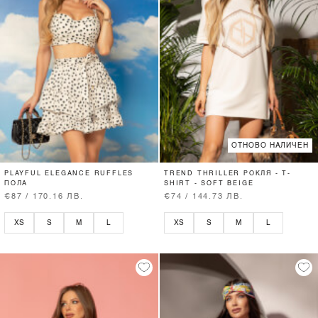
ОТНОВО НАЛИЧЕН
PLAYFUL ELEGANCE RUFFLES
TREND THRILLER РОКЛЯ - T-
ПОЛА
SHIRT - SOFT BEIGE
€87 / 170.16 ЛВ.
€74 / 144.73 ЛВ.
XS
S
M
L
XS
S
M
L