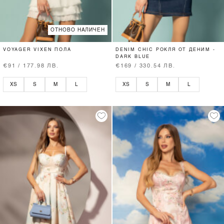
ОТНОВО НАЛИЧЕН
VOYAGER VIXEN ПОЛА
DENIM CHIC РОКЛЯ ОТ ДЕНИМ -
DARK BLUE
€91 / 177.98 ЛВ.
€169 / 330.54 ЛВ.
XS
S
M
L
XS
S
M
L