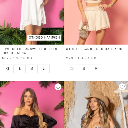
ОТНОВО НАЛИЧЕН
LOVE IS THE ANSWER RUFFLES
WILD ELEGANCE КЪС ПАНТАЛОН
РОКЛЯ - БЯЛА
€87 / 170.16 ЛВ.
€79 / 154.51 ЛВ.
XS
S
M
L
XS
S
M