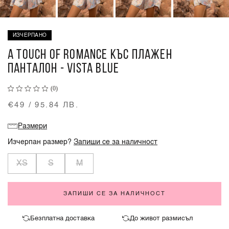
ИЗЧЕРПАНО
A TOUCH OF ROMANCE КЪС ПЛАЖЕН
ПАНТАЛОН - VISTA BLUE
(0)
€49 / 95.84 ЛВ.
Размери
Изчерпан размер?
Запиши се за наличност
XS
S
M
ЗАПИШИ СЕ ЗА НАЛИЧНОСТ
Безплатна доставка
До живот размисъл