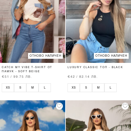
ОТНОВО НАЛИЧЕН
ОТНОВО НАЛИЧЕН
CATCH MY VIBE T-SHIRT ОТ
LUXURY CLASSIC ТОП - BLACK
ПАМУК - SOFT BEIGE
€51 / 99.75 ЛВ.
€42 / 82.14 ЛВ.
XS
S
M
L
XS
S
M
L