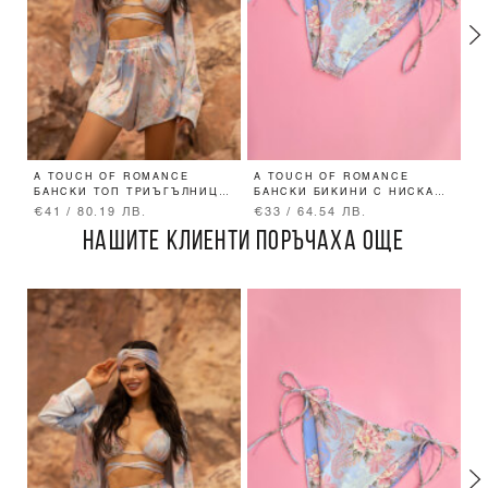
A TOUCH OF ROMANCE
A TOUCH OF ROMANCE
A
БАНСКИ ТОП ТРИЪГЪЛНИЦИ
БАНСКИ БИКИНИ С НИСКА
-
- VISTA BLUE
ТАЛИЯ И ВРЪЗКИ - VISTA
€41 / 80.19 ЛВ.
€33 / 64.54 ЛВ.
€
BLUE
НАШИТЕ КЛИЕНТИ ПОРЪЧАХА ОЩЕ