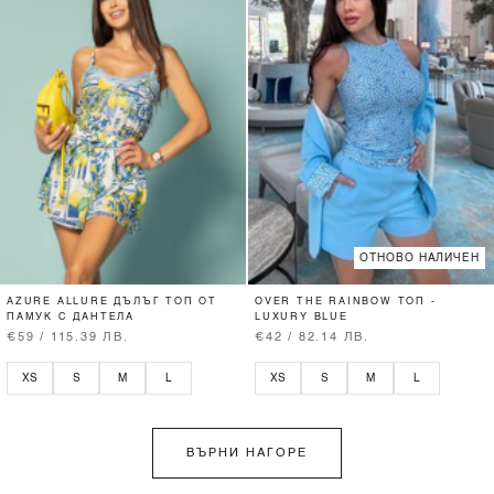
ОТНОВО НАЛИЧЕН
AZURE ALLURE ДЪЛЪГ ТОП ОТ
OVER THE RAINBOW ТОП -
ПАМУК С ДАНТЕЛА
LUXURY BLUE
€59 / 115.39 ЛВ.
€42 / 82.14 ЛВ.
XS
S
M
L
XS
S
M
L
ВЪРНИ НАГОРЕ