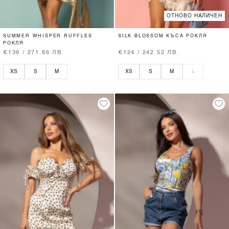
ОТНОВО НАЛИЧЕН
SUMMER WHISPER RUFFLES
SILK BLOSSOM КЪСА РОКЛЯ
РОКЛЯ
€139 / 271.86 ЛВ.
€124 / 242.52 ЛВ.
XS
S
M
XS
S
M
L