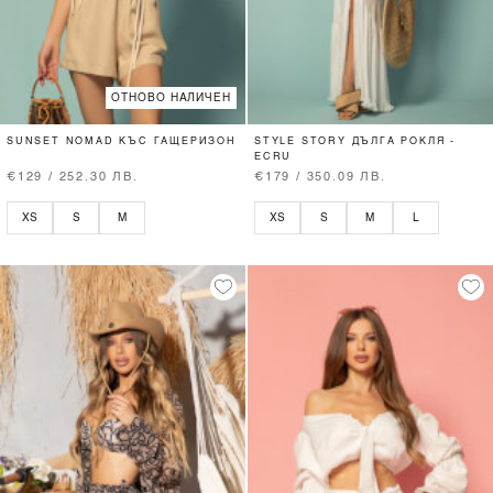
ОТНОВО НАЛИЧЕН
SUNSET NOMAD КЪС ГАЩЕРИЗОН
STYLE STORY ДЪЛГА РОКЛЯ -
ECRU
€129 / 252.30 ЛВ.
€179 / 350.09 ЛВ.
XS
S
M
XS
S
M
L