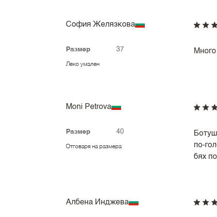
София Желязкова
Размер
37
Много
Леко умален
Moni Petrova
Размер
40
Ботуш
по-го
Отговаря на размера
бях п
Албена Инджева