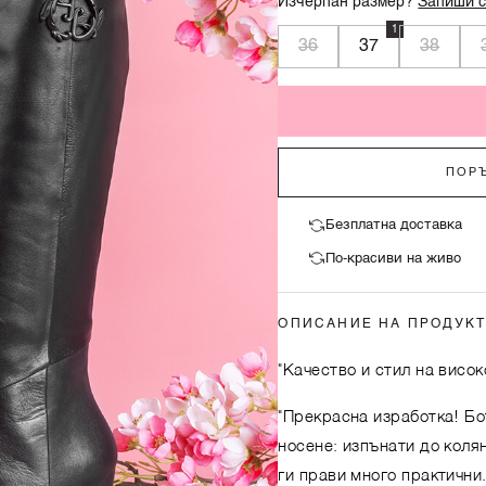
Изчерпан размер?
Запиши с
1
36
37
38
ПОРЪ
Безплатна доставка
По-красиви на живо
ОПИСАНИЕ НА ПРОДУК
"Качество и стил на висок
"Прекрасна изработка! Бо
носене: изпънати до колян
ги прави много практични