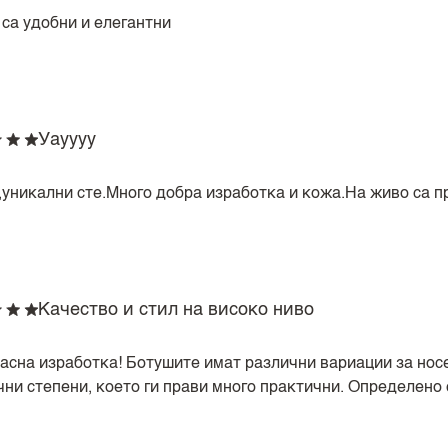
 са удобни и елегантни
Уауууу
,уникални сте.Много добра изработка и кожа.На живо са п
Качество и стил на високо ниво
асна изработка! Ботушите имат различни вариации за носе
чни степени, което ги прави много практични. Определено 