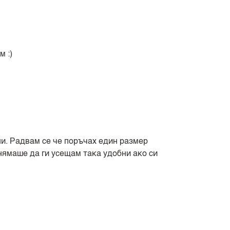
 :)
ни. Радвам се че поръчах един размер
 нямаше да ги усещам така удобни ако си