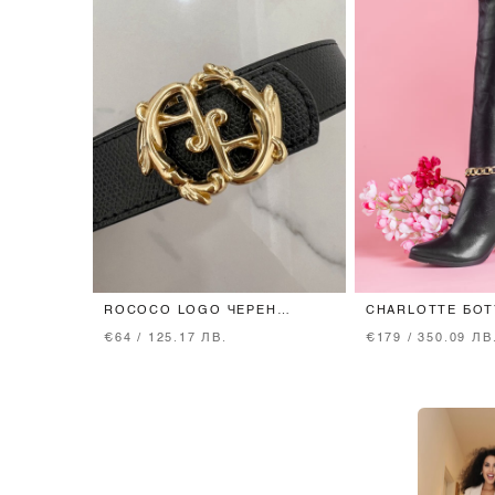
ROCOCO LOGO ЧЕРЕН
CHARLOTTE БОТ
КОЛАН - ТЕСЕН СЪС ЗЛАТНА
ПОДВИЖЕН СИН
€64 / 125.17 ЛВ.
€179 / 350.09 ЛВ
ТОКА