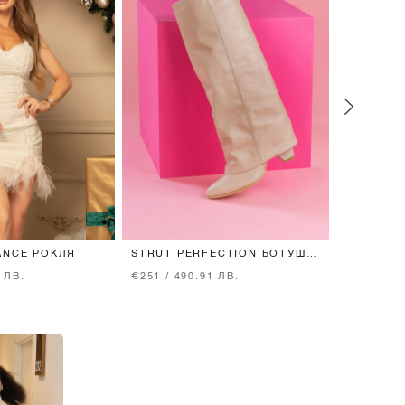
ANCE РОКЛЯ
STRUT PERFECTION БОТУШИ
NEVER A
- TAUPE
 ЛВ.
€251 / 490.91 ЛВ.
€153 / 29