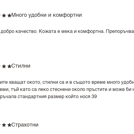
Много удобни и комфортни
 добро качество. Кожата е мека и комфортна. Препоръчвам
Стилни
ите хващат окото, стилни са и в същото време много удоб
леми, тъй като са леко стеснени около пръстите и може би
оръчала стандартния размер който нося 39
Страхотни