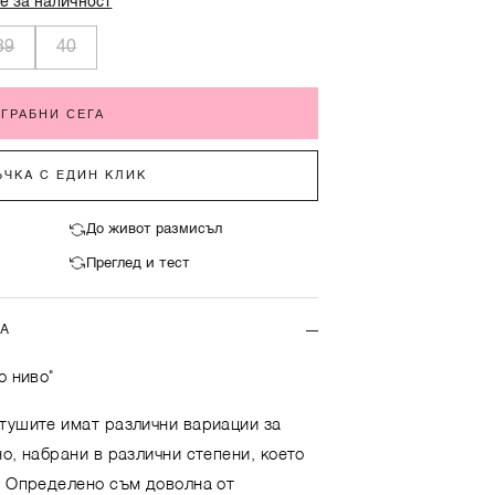
е за наличност
39
40
ГРАБНИ СЕГА
ЧКА С ЕДИН КЛИК
До живот размисъл
Преглед и тест
ТА
о ниво"
тушите имат различни вариации за
о, набрани в различни степени, което
. Определено съм доволна от