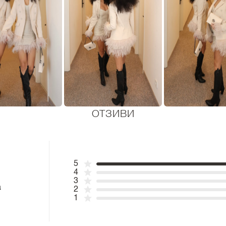
ОТЗИВИ
5
4
3
а
2
1