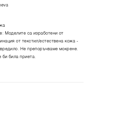
heva
ожа
е: Моделите са изработени от
инация от текстил/естествена кожа -
увредило. Не препоръчваме мокрене.
 би била приета.