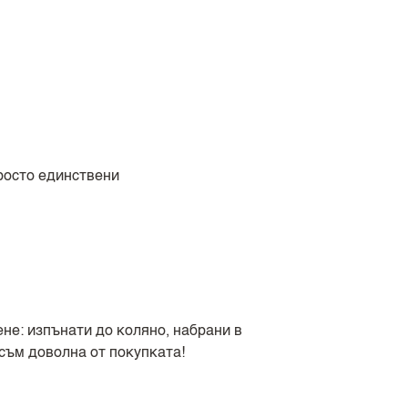
росто единствени
не: изпънати до коляно, набрани в
съм доволна от покупката!