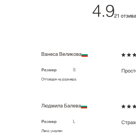
4.9
21 отзив
Ванеса Великова
Размер
S
Прост
Отговаря на размера
Людмила Балева
Размер
L
Страх
Леко умален