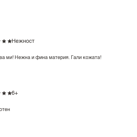
Нежност
ва ми! Нежна и фина материя. Гали кожата!
6+
отен