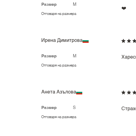
Размер
M
❤️
Отговаря на размера
Ирена Димитрова
Размер
M
Харес
Отговаря на размера
Анета Азълова
Размер
S
Страх
Отговаря на размера