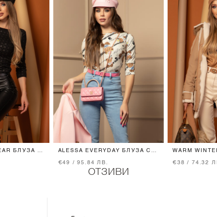
EAR БЛУЗА С
ALESSA EVERYDAY БЛУЗА С
WARM WINTE
CK
3/4 РЪКАВ - BEAR PRINT
ПЛЕТИВО С 
€49 / 95.84 ЛВ.
€38 / 74.32 Л
ПУХЧЕ - MO
ОТЗИВИ