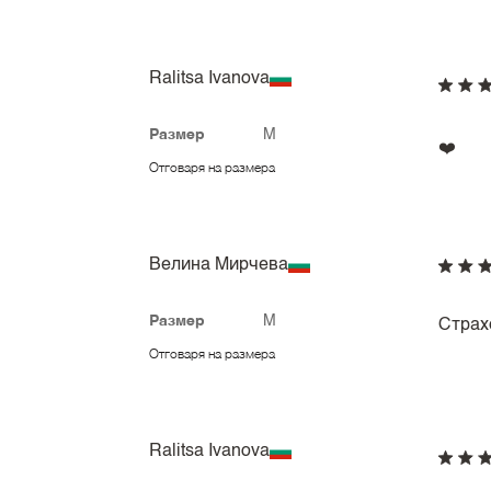
Ralitsa Ivanova
Размер
M
❤️
Отговаря на размера
Велина Мирчева
Размер
M
Страх
Отговаря на размера
Ralitsa Ivanova