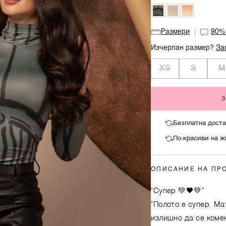
Размери
90
Изчерпан размер?
За
XS
S
M
Безплатна доста
По-красиви на ж
ОПИСАНИЕ НА ПР
"Супер 💚🖤💚"
"Полото е супер. Ма
излишно да се коме