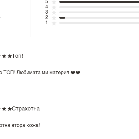
5
4
3
а
2
1
Топ!
о ТОП! Любимата ми материя ❤️❤️
Страхотна
отна втора кожа!