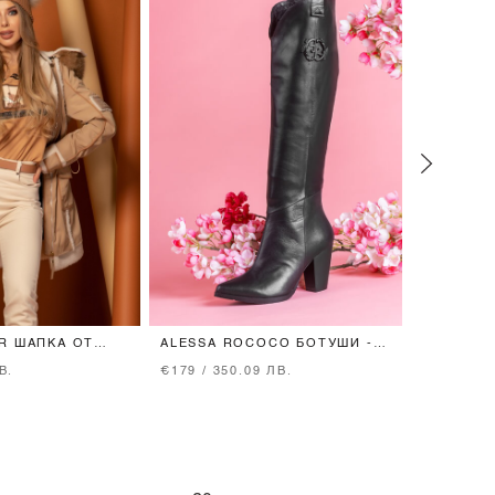
R ШАПКА ОТ
ALESSA ROCOCO БОТУШИ -
GOT YOU
ЕСТЕСТВЕНО
BLACK
ЧАНТА
В.
€179 / 350.09 ЛВ.
€36 / 70.
CHA