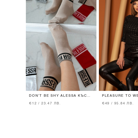
DON'T BE SHY ALESSA КЪСИ
PLEASURE TO W
ЧОРАПИ - NUDE
3/4 РЪКАВ - BLA
€12 / 23.47 ЛВ.
€49 / 95.84 ЛВ.