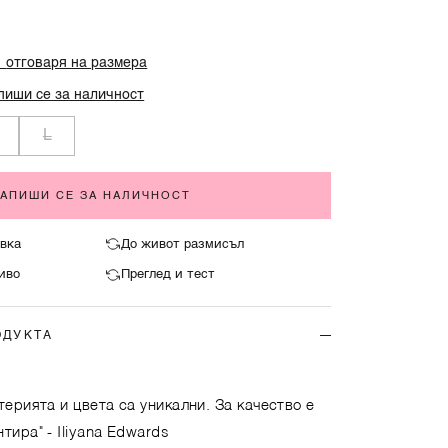
%
отговаря на размера
пиши се за наличност
L
ЗАПИШИ СЕ ЗА НАЛИЧНОСТ
вка
До живот размисъл
иво
Преглед и тест
ОДУКТА
терията и цвета са уникални. За качество е
нтира"
- Iliyana Edwards