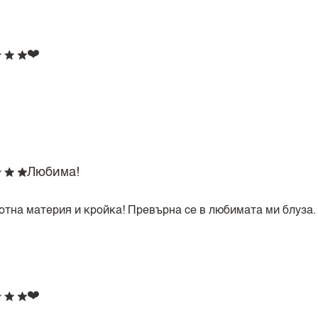
❤️
Любима!
отна материя и кройка! Превърна се в любимата ми блуза.
❤️