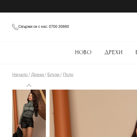
Свържи се с нас: 0700 20660
НОВО
ДРЕХИ
Начало
/
Дрехи
/
Блузи
/
Поло