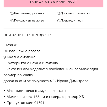
ЗАПИШИ СЕ ЗА НАЛИЧНОСТ
Безплатна доставка
До живот размисъл
По-красиви на живо
Преглед и тест
ОПИСАНИЕ НА ПРОДУКТА
"Нежна"
"Много нежно розово..
уникална емблема...
... материята е нежна и галеща...
.. както винаги моделът е свободен и си поръчах един
размер по малка...
доволна съм от покупката🌷"
- Ирена Димитрова
• Материя: трико (памук с еластан)
• Мими е висока 168 см и позира с размер XS
• Продуктов код: 04891