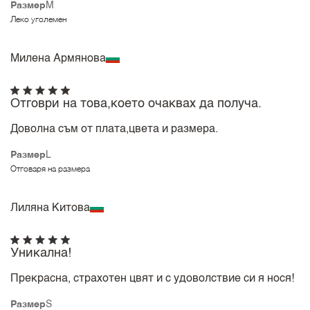
Размер
M
Леко уголемен
Милена Армянова
Отговри на това,което очаквах да получа.
Доволна съм от плата,цвета и размера.
Размер
L
Отговаря на размера
Лиляна Китова
Уникална!
Прекрасна, страхотен цвят и с удоволствие си я нося!
Размер
S