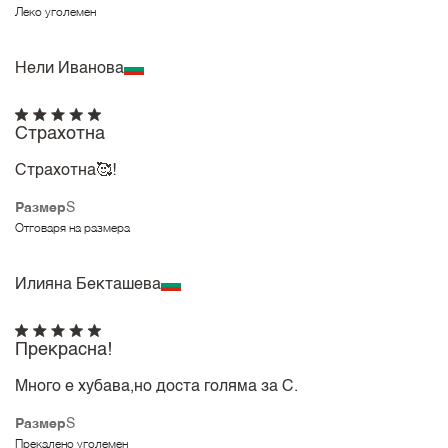
Леко уголемен
Нели Иванова
Страхотна
Страхотна🥰!
Размер
S
Отговаря на размера
Илияна Бекташева
Прекрасна!
Много е хубава,но доста голяма за С.
Размер
S
Прекалено уголемен