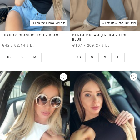
ОТНОВО НАЛИЧЕН
ОТНОВО НАЛИЧЕН
LUXURY CLASSIC ТОП - BLACK
DENIM DREAM ДЪНКИ - LIGHT
BLUE
€42 / 82.14 ЛВ.
€107 / 209.27 ЛВ.
XS
S
M
L
XS
S
M
L