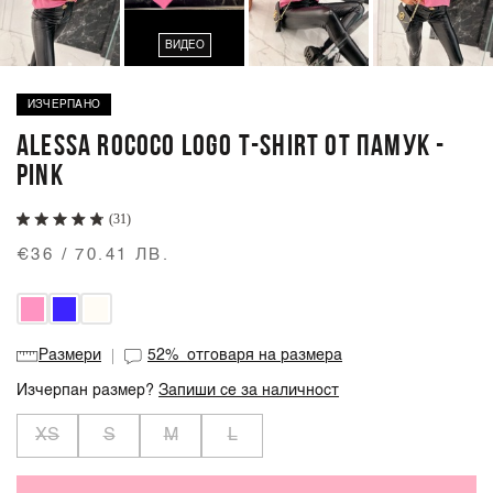
ВИДЕО
ИЗЧЕРПАНО
ALESSA ROCOCO LOGO T-SHIRT ОТ ПАМУК -
PINK
(31)
€36 / 70.41 ЛВ.
Размери
52%
отговаря на размера
Изчерпан размер?
Запиши се за наличност
XS
S
M
L