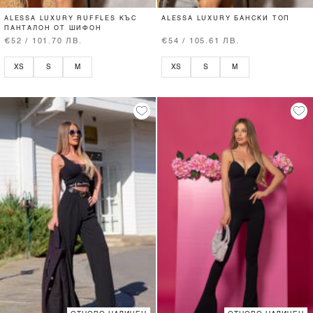
ALESSA LUXURY RUFFLES КЪС
ALESSA LUXURY БАНСКИ ТОП
ПАНТАЛОН ОТ ШИФОН
€52 / 101.70 ЛВ.
€54 / 105.61 ЛВ.
XS
S
M
XS
S
M