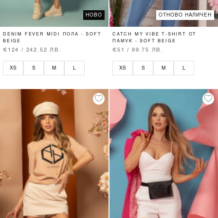
НОВО
ОТНОВО НАЛИЧЕН
DENIM FEVER MIDI ПОЛА - SOFT
CATCH MY VIBE T-SHIRT ОТ
BEIGE
ПАМУК - SOFT BEIGE
€124 / 242.52 ЛВ.
€51 / 99.75 ЛВ.
XS
S
M
L
XS
S
M
L