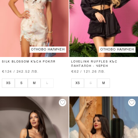
ОТНОВО НАЛИЧЕН
ОТНОВО НАЛИЧЕН
SILK BLOSSOM КЪСА РОКЛЯ
LOVELINK RUFFLES КЪС
ПАНТАЛОН - ЧЕРЕН
€124 / 242.52 ЛВ.
€62 / 121.26 ЛВ.
XS
S
M
L
XS
S
M