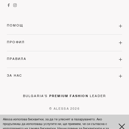
ПОМОЩ
ПРОФИЛ
ПРАВИЛА
ЗА НАС
BULGARIA'S
PREMIUM FASHION
LEADER
© ALESSA 2026
Alessa използва бисквитки, за да те улеснят в пазаруването. Ако
продължиш да използваш услугите ни, ще приемем, че си съгласна с
използването на такива бисквитки. Научи повече за бисквитките и
за