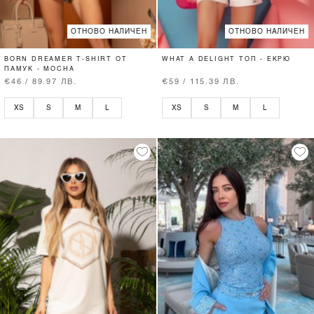
ОТНОВО НАЛИЧЕН
ОТНОВО НАЛИЧЕН
BORN DREAMER T-SHIRT ОТ
WHAT A DELIGHT ТОП - ЕКРЮ
ПАМУК - MOCHA
€46 / 89.97 ЛВ.
€59 / 115.39 ЛВ.
XS
S
M
L
XS
S
M
L