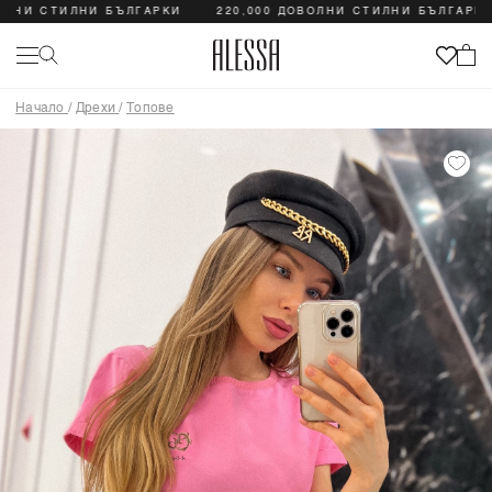
И СТИЛНИ БЪЛГАРКИ
220,000 ДОВОЛНИ СТИЛНИ БЪЛГАРКИ
Начало
/
Дрехи
/
Топове