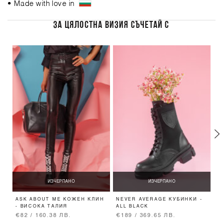
• Made with love in
ЗА ЦЯЛОСТНА ВИЗИЯ СЪЧЕТАЙ С
ИЗЧЕРПАНО
ИЗЧЕРПАНО
ASK ABOUT ME КОЖЕН КЛИН
NEVER AVERAGE КУБИНКИ -
A
- ВИСОКА ТАЛИЯ
ALL BLACK
-
€82 / 160.38 ЛВ.
€189 / 369.65 ЛВ.
€