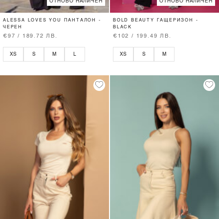
ОТНОВО НАЛИЧЕН
ОТНОВО НАЛИЧЕН
ALESSA LOVES YOU ПАНТАЛОН -
BOLD BEAUTY ГАЩЕРИЗОН -
ЧЕРЕН
BLACK
€97 / 189.72 ЛВ.
€102 / 199.49 ЛВ.
XS
S
M
L
XS
S
M