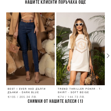
НАШИТЕ КЛИЕНТИ ПОРЪЧАХА ОЩЕ
BEST I EVER HAD ДЪЛГИ
TREND THRILLER РОКЛЯ - T-
L
ДЪНКИ - DARK BLUE
SHIRT - SOFT BEIGE
П
L
€105 / 205.36 ЛВ.
€74 / 144.73 ЛВ.
€
СНИМКИ ОТ НАШИТЕ АЛЕСИ (1)