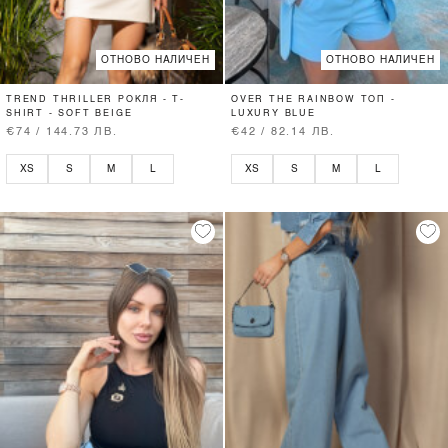
ОТНОВО НАЛИЧЕН
ОТНОВО НАЛИЧЕН
TREND THRILLER РОКЛЯ - T-
OVER THE RAINBOW ТОП -
SHIRT - SOFT BEIGE
LUXURY BLUE
€74 / 144.73 ЛВ.
€42 / 82.14 ЛВ.
XS
S
M
L
XS
S
M
L