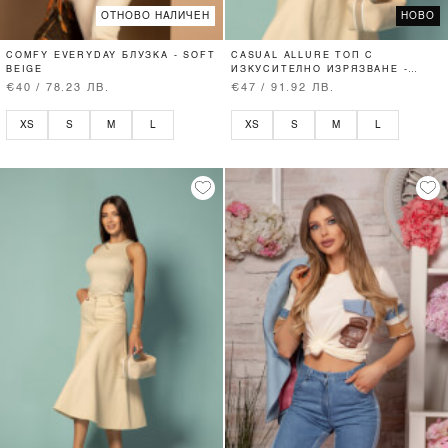
ОТНОВО НАЛИЧЕН
НОВО
COMFY EVERYDAY БЛУЗКА - SOFT
CASUAL ALLURE ТОП С
BEIGE
ИЗКУСИТЕЛНО ИЗРЯЗВАНЕ -
SOFT BEIGE
€40 / 78.23 ЛВ.
€47 / 91.92 ЛВ.
XS
S
M
L
XS
S
M
L