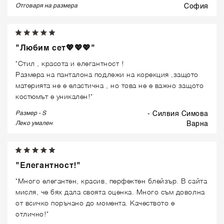
Отговаря на размера
софия
"Любим сет💖💖💖"
"Стил , красота и елегантност !
Размера на панталона подлежи на корекция ,защото
материята не е еластична , но това не е важно защото
костюмът е уникален!"
Размер - S
- Силвия Симова
Леко умален
варна
"Елегантност!"
"Много елегантен, красив, перфектен блейзър. В сайта
мисля, че бях дала своята оценка. Много съм доволна
от всичко поръчано до момента. Качеството е
отлично!"