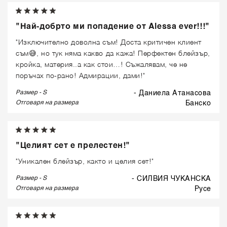
"Най-добрто ми попадение от Alessa ever!!!"
"Изключително доволна съм! Доста критичен клиент
съм😅, но тук няма какво да кажа! Перфектен блейзър,
кройка, материя..а как стои…! Съжалявам, че не
поръчах по-рано! Адмирации, дами!"
Размер - S
- Даниела Атанасова
Отговаря на размера
банско
"Целият сет е прелестен!"
"Уникален блейзър, както и целия сет!"
Размер - S
- СИЛВИЯ ЧУКАНСКА
Отговаря на размера
русе