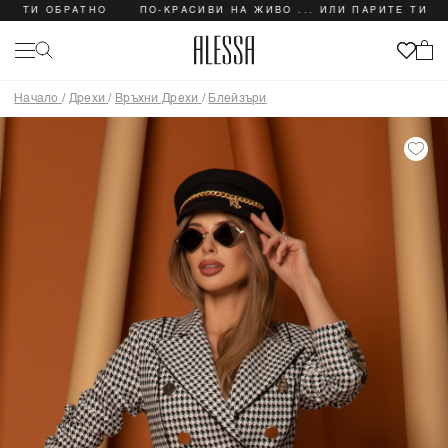
 ОБРАТНО
ПО-КРАСИВИ НА ЖИВО ... ИЛИ ПАРИТЕ ТИ ОБРАТНО
Начало
/
Дрехи
/
Връхни Дрехи
/
Блейзъри