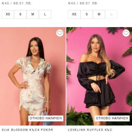
€45 / 88.01 ЛВ.
€45 / 88.01 ЛВ.
XS
S
M
L
XS
S
M
L
ОТНОВО НАЛИЧЕН
ОТНОВО НАЛИЧЕН
SILK BLOSSOM КЪСА РОКЛЯ
LOVELINK RUFFLES КЪС