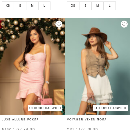
XS
S
M
L
XS
S
M
L
ОТНОВО НАЛИЧЕН
ОТНОВО НАЛИЧЕН
LUXE ALLURE РОКЛЯ
VOYAGER VIXEN ПОЛА
€142 / 277.73 ЛВ.
€91 / 177.98 ЛВ.