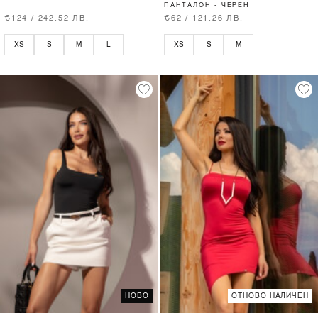
ПАНТАЛОН - ЧЕРЕН
€124 / 242.52 ЛВ.
€62 / 121.26 ЛВ.
XS
S
M
L
XS
S
M
НОВО
ОТНОВО НАЛИЧЕН