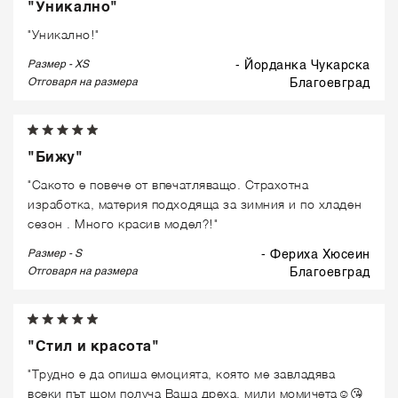
"Уникално"
"Уникално!"
Размер - XS
- Йорданка Чукарска
Отговаря на размера
благоевград
"Бижу"
"Сакото е повече от впечатляващо. Страхотна
изработка, материя подходяща за зимния и по хладен
сезон . Много красив модел?!"
Размер - S
- Фериха Хюсеин
Отговаря на размера
благоевград
"Стил и красота"
"Трудно е да опиша емоцията, която ме завладява
всеки път щом получа Ваша дреха, мили момичета☺️😘