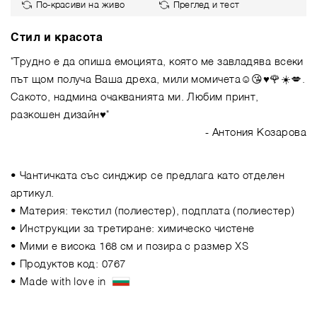
По-красиви на живо
Преглед и тест
Стил и красота
"Трудно е да опиша емоцията, която ме завладява всеки
път щом получа Ваша дреха, мили момичета☺️😘♥️🌹☀️💋.
Сакото, надмина очакванията ми. Любим принт,
разкошен дизайн♥️"
- Антония Козарова
• Чантичката със синджир се предлага като отделен
артикул.
• Материя: текстил (полиестер), подплата (полиестер)
• Инструкции за третиране: химическо чистене
• Мими е висока 168 см и позира с размер XS
• Продуктов код: 0767
• Made with love in