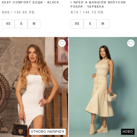
SEXY COMFORT БОДИ - BLACK
I NEED A MANSION BODYCON
РОКЛЯ - ЧЕРВЕНА
€69 / 134.95 ЛВ.
€74 / 144.73 ЛВ.
XS
S
M
XS
S
M
ОТНОВО НАЛИЧЕН
НОВО