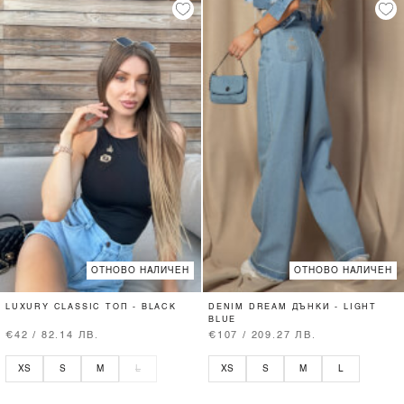
ОТНОВО НАЛИЧЕН
ОТНОВО НАЛИЧЕН
LUXURY CLASSIC ТОП - BLACK
DENIM DREAM ДЪНКИ - LIGHT
BLUE
€42 / 82.14 ЛВ.
€107 / 209.27 ЛВ.
XS
S
M
L
XS
S
M
L