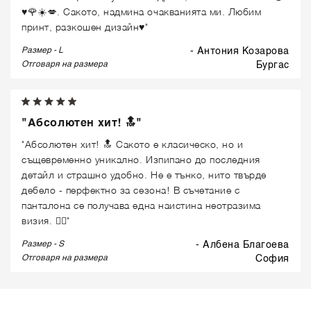
♥️🌹☀️💋. Сакото, надмина очакванията ми. Любим
принт, разкошен дизайн♥️"
Размер - L
- Антония Козарова
Отговаря на размера
бургас
"Абсолютен хит! 🔝"
"Абсолютен хит! 🔝 Сакото е класическо, но и
същевременно уникално. Изпипано до последния
детайл и страшно удобно. Не е тънко, нито твърде
дебело - перфектно за сезона! В съчетание с
панталона се получава една наистина неотразима
визия. 👌🏼"
Размер - S
- Албена Благоева
Отговаря на размера
софия