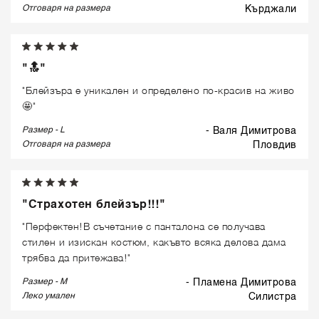
Отговаря на размера
кърджали
"🔝"
"Блейзъра е уникален и определено по-красив на живо
🤩"
Размер - L
- Валя Димитрова
Отговаря на размера
пловдив
"Страхотен блейзър!!!"
"Перфектен!В съчетание с панталона се получава
стилен и изискан костюм, какъвто всяка делова дама
трябва да притежава!"
Размер - M
- Пламена Димитрова
Леко умален
силистра