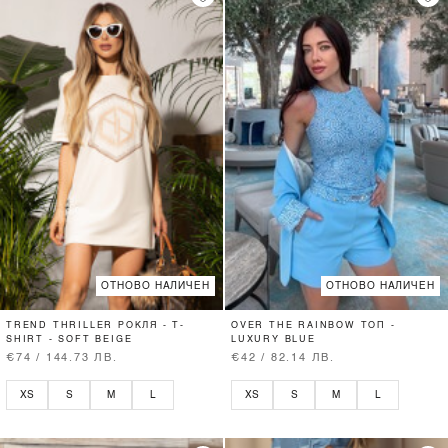
ОТНОВО НАЛИЧЕН
ОТНОВО НАЛИЧЕН
TREND THRILLER РОКЛЯ - T-
OVER THE RAINBOW ТОП -
SHIRT - SOFT BEIGE
LUXURY BLUE
€74 / 144.73 ЛВ.
€42 / 82.14 ЛВ.
XS
S
M
L
XS
S
M
L