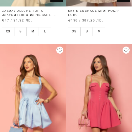
CASUAL ALLURE ТОП С
SKY’S EMBRACE MIDI РОКЛЯ -
ИЗКУСИТЕЛНО ИЗРЯЗВАНЕ -
ECRU
SOFT BEIGE
€47 / 91.92 ЛВ.
€198 / 387.25 ЛВ.
XS
S
M
L
XS
S
M