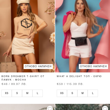
ОТНОВО НАЛИЧЕН
ОТНОВО НАЛИЧЕН
BORN DREAMER T-SHIRT ОТ
WHAT A DELIGHT ТОП - ЕКРЮ
ПАМУК - MOCHA
€46 / 89.97 ЛВ.
€59 / 115.39 ЛВ.
XS
S
M
L
XS
S
M
L