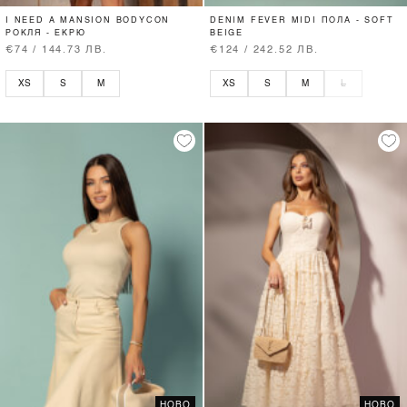
I NEED A MANSION BODYCON
DENIM FEVER MIDI ПОЛА - SOFT
РОКЛЯ - ЕКРЮ
BEIGE
€74 / 144.73 ЛВ.
€124 / 242.52 ЛВ.
XS
S
M
XS
S
M
L
НОВО
НОВО