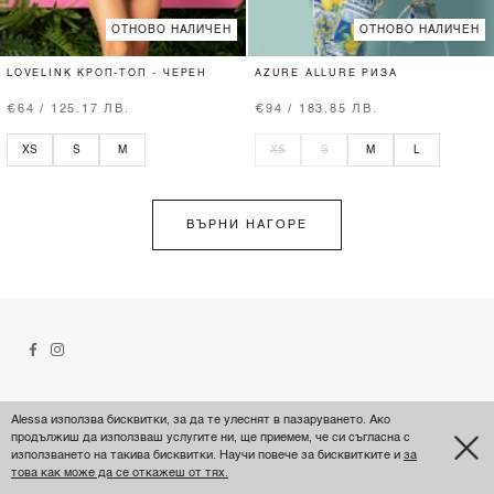
ОТНОВО НАЛИЧЕН
ОТНОВО НАЛИЧЕН
LOVELINK КРОП-ТОП - ЧЕРЕН
AZURE ALLURE РИЗА
€64 / 125.17 ЛВ.
€94 / 183.85 ЛВ.
XS
S
M
XS
S
M
L
ВЪРНИ НАГОРЕ
Alessa използва бисквитки, за да те улеснят в пазаруването. Ако
ПОМОЩ
продължиш да използваш услугите ни, ще приемем, че си съгласна с
използването на такива бисквитки. Научи повече за бисквитките и
за
това как може да се откажеш от тях.
ПРОФИЛ