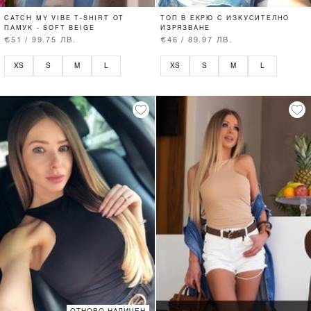
CATCH MY VIBE T-SHIRT ОТ
ТОП В ЕКРЮ С ИЗКУСИТЕЛНО
ПАМУК - SOFT BEIGE
ИЗРЯЗВАНЕ
€51 / 99.75 ЛВ.
€46 / 89.97 ЛВ.
XS
S
M
L
XS
S
M
L