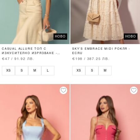
НОВО
НОВО
CASUAL ALLURE ТОП С
SKY’S EMBRACE MIDI РОКЛЯ -
ИЗКУСИТЕЛНО ИЗРЯЗВАНЕ -
ECRU
SOFT BEIGE
€47 / 91.92 ЛВ.
€198 / 387.25 ЛВ.
XS
S
M
L
XS
S
M