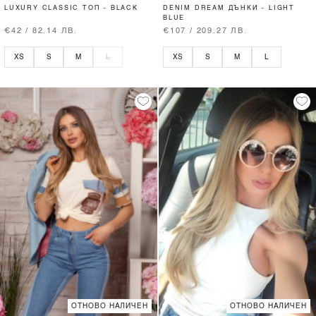
LUXURY CLASSIC ТОП - BLACK
DENIM DREAM ДЪНКИ - LIGHT
BLUE
€42 / 82.14 ЛВ.
€107 / 209.27 ЛВ.
XS
S
M
L
XS
S
M
L
ОТНОВО НАЛИЧЕН
ОТНОВО НАЛИЧЕН