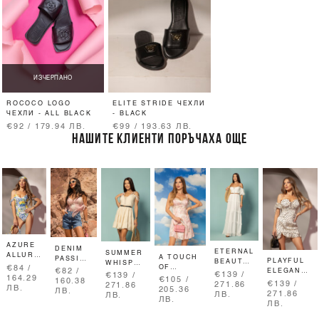
ИЗЧЕРПАНО
ROCOCO LOGO
ELITE STRIDE ЧЕХЛИ
ЧЕХЛИ - ALL BLACK
- BLACK
€92 / 179.94 ЛВ.
€99 / 193.63 ЛВ.
НАШИТЕ КЛИЕНТИ ПОРЪЧАХА ОЩЕ
AZURE
DENIM
ETERNAL
SUMMER
ALLURE
A TOUCH
PASSION
PLAYFUL
BEAUTY
WHISPER
БОДИ -
OF
€84 /
КЪСИ
ELEGANCE
€82 /
ДЪЛГА
RUFFLES
€139 /
€139 /
ЦЯЛ
ROMANCE
164.29
ДЪНКИ -
€105 /
КЪСА
160.38
РОКЛЯ
РОКЛЯ
€139 /
271.86
271.86
БАНСКИ
РОКЛЯ С
ЛВ.
MEDIUM
205.36
РОКЛЯ
ЛВ.
271.86
ЛВ.
ЛВ.
ДАНТЕЛА
BLUE
ЛВ.
ЛВ.
- PINK