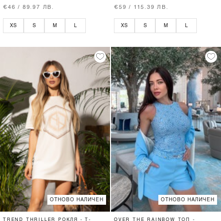
€46 / 89.97 ЛВ.
€59 / 115.39 ЛВ.
XS
S
M
L
XS
S
M
L
ОТНОВО НАЛИЧЕН
ОТНОВО НАЛИЧЕН
TREND THRILLER РОКЛЯ - T-
OVER THE RAINBOW ТОП -