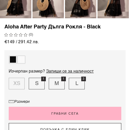
Aloha After Party Дълга Рокля - Black
(0)
€149 / 291.42 лв.
Изчерпан размер?
Запиши се за наличност
1
1
3
XS
S
M
L
Размери
ГРАБНИ СЕГА
ПОРЪЧКА С ЕДИН КЛИК