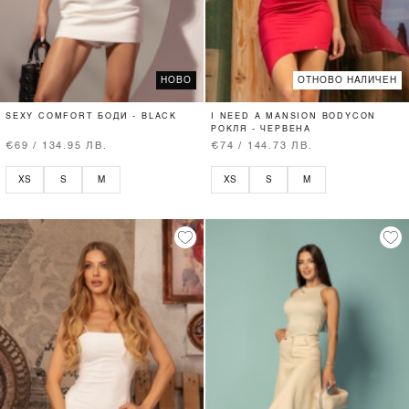
НОВО
ОТНОВО НАЛИЧЕН
SEXY COMFORT БОДИ - BLACK
I NEED A MANSION BODYCON
РОКЛЯ - ЧЕРВЕНА
€69 / 134.95 ЛВ.
€74 / 144.73 ЛВ.
XS
S
M
XS
S
M