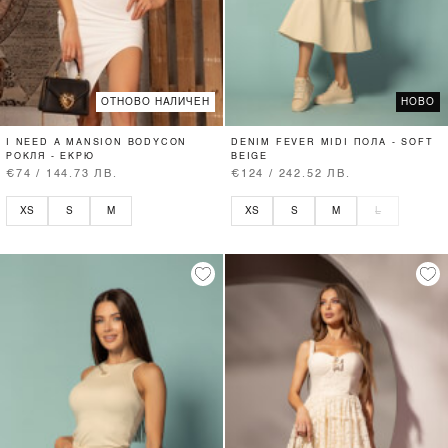
ОТНОВО НАЛИЧЕН
НОВО
I NEED A MANSION BODYCON
DENIM FEVER MIDI ПОЛА - SOFT
РОКЛЯ - ЕКРЮ
BEIGE
€74 / 144.73 ЛВ.
€124 / 242.52 ЛВ.
XS
S
M
XS
S
M
L