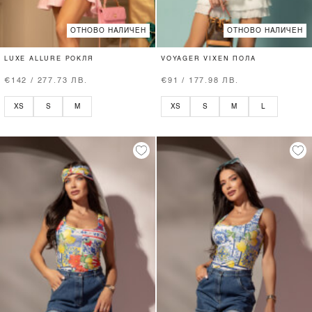
ОТНОВО НАЛИЧЕН
ОТНОВО НАЛИЧЕН
LUXE ALLURE РОКЛЯ
VOYAGER VIXEN ПОЛА
€142 / 277.73 ЛВ.
€91 / 177.98 ЛВ.
XS
S
M
XS
S
M
L