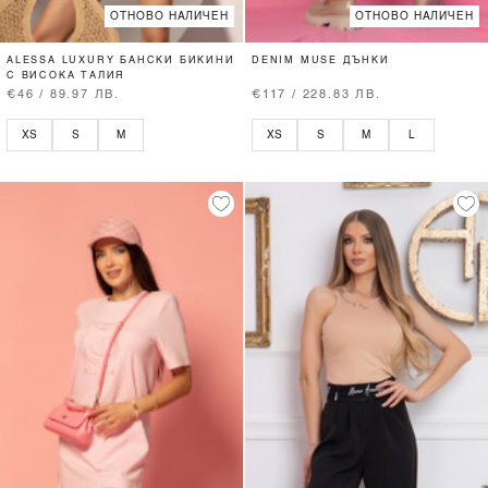
ОТНОВО НАЛИЧЕН
ОТНОВО НАЛИЧЕН
ALESSA LUXURY БАНСКИ БИКИНИ
DENIM MUSE ДЪНКИ
С ВИСОКА ТАЛИЯ
€46 / 89.97 ЛВ.
€117 / 228.83 ЛВ.
XS
S
M
XS
S
M
L