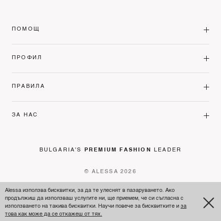
ПОМОЩ
ПРОФИЛ
ПРАВИЛА
ЗА НАС
BULGARIA'S
PREMIUM FASHION
LEADER
© ALESSA 2026
Alessa използва бисквитки, за да те улеснят в пазаруването. Ако
продължиш да използваш услугите ни, ще приемем, че си съгласна с
използването на такива бисквитки. Научи повече за бисквитките и
за
това как може да се откажеш от тях.