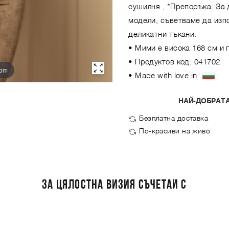
сушилня , *Препоръка: За
модели, съветваме да изпо
деликатни тъкани.
• Мими е висока 168 см и 
• Продуктов код: 041702
oom
• Made with love in
НАЙ-ДОБРАТА
Безплатна доставка
По-красиви на живо
ЗА ЦЯЛОСТНА ВИЗИЯ СЪЧЕТАЙ С