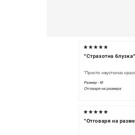
"Страхотна блузка
"Просто неустоима красо
Размер - M
Отговаря на размера
"Отговаря на разм