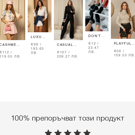
DON'T
LUXURY
BE SHY
CLASSIC
PLAYFUL
€12 /
€99 /
ALESSA
CASHMERE
CASUAL
ДЪЛГА
ELEGANC
23.47
193.63
КЪСИ
CLOUD
CHARM
РИЗА -
€56 /
ПОЛО ОТ
ЛВ.
€112 /
€107 /
ЛВ.
ЧОРАПИ
ПОЛА-
ПАНТАЛОН
ECRU
109.53 ЛВ
ПЛЕТИВО
219.05 ЛВ.
209.27 ЛВ.
- ЧЕРНИ
ПАНТАЛОН
- BLACK
- PINK
100% препоръчват този продукт