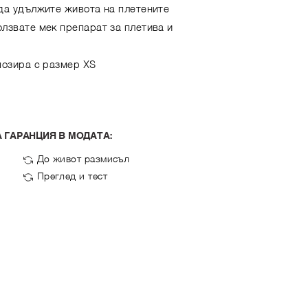
 да удължите живота на плетените
лзвате мек препарат за плетива и
позира с размер XS
 ГАРАНЦИЯ В МОДАТА:
До живот размисъл
Преглед и тест