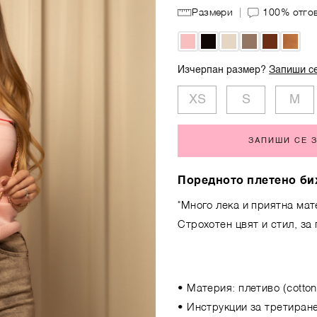
Размери
100%
отго
Изчерпан размер?
Запиши се
XS
S
M
ЗАПИШИ СЕ 
Поредното плетено би
"Много лека и приятна ма
Строхотен цвят и стил, за
• Материя: плетиво (cotton,
• Инструкции за третиране