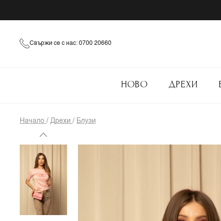
Свържи се с нас: 0700 20660
НОВО
ДРЕХИ
Начало
/
Дрехи
/
Блузи