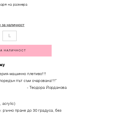
варя на размера
 за наличност
L
ЗА НАЛИЧНОСТ
жу
терия-машинно плетиво!!!
 поредън път съм очарована!!!"
- Теодора Йорданова
 acrylic)
: ръчно пране до 30 градуса, без