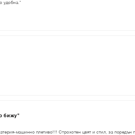
о удобна."
о бижу"
атерия-машинно плетиво!!! Строхотен цвят и стил, за поредън п