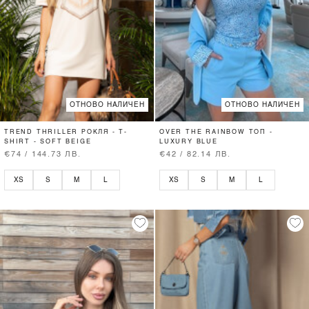
ОТНОВО НАЛИЧЕН
ОТНОВО НАЛИЧЕН
TREND THRILLER РОКЛЯ - T-
OVER THE RAINBOW ТОП -
SHIRT - SOFT BEIGE
LUXURY BLUE
€74 / 144.73 ЛВ.
€42 / 82.14 ЛВ.
XS
S
M
L
XS
S
M
L