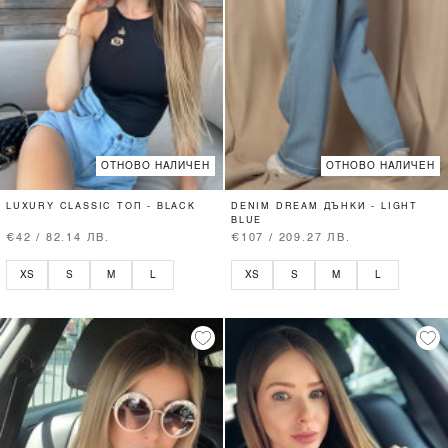
ОТНОВО НАЛИЧЕН
ОТНОВО НАЛИЧЕН
LUXURY CLASSIC ТОП - BLACK
DENIM DREAM ДЪНКИ - LIGHT
BLUE
€42 / 82.14 ЛВ.
€107 / 209.27 ЛВ.
XS
S
M
L
XS
S
M
L