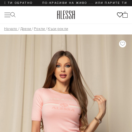
И ОБРАТНО
ПО-КРАСИВИ НА ЖИВО ... ИЛИ ПАРИТЕ ТИ ОБРАТ
Начало
/
Дрехи
/
Рокли
/
Къси рокли