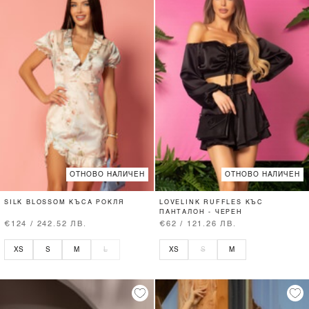
ОТНОВО НАЛИЧЕН
ОТНОВО НАЛИЧЕН
SILK BLOSSOM КЪСА РОКЛЯ
LOVELINK RUFFLES КЪС
ПАНТАЛОН - ЧЕРЕН
€124 / 242.52 ЛВ.
€62 / 121.26 ЛВ.
XS
S
M
L
XS
S
M