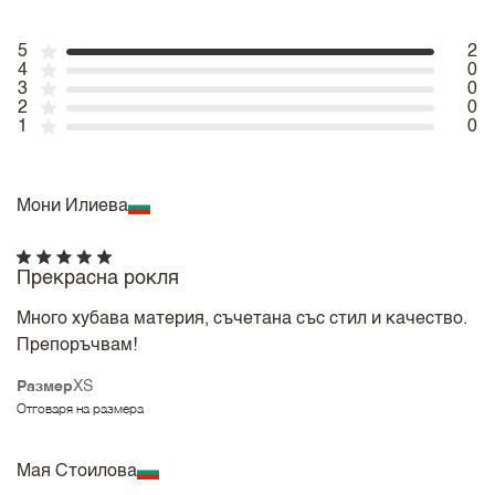
5
2
4
0
3
0
2
0
1
0
Мони Илиева
Прекрасна рокля
Много хубава материя, съчетана със стил и качество.
Препоръчвам!
Размер
XS
Отговаря на размера
Мая Стоилова