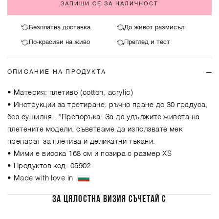
ЗАПИШИ СЕ ЗА НАЛИЧНОСТ
Безплатна доставка
До живот размисъл
По-красиви на живо
Преглед и тест
ОПИСАНИЕ НА ПРОДУКТА
• Материя: плетиво (cotton, acrylic)
• Инструкции за третиране: ръчно пране до 30 градуса,
без сушилня , *Препоръка: За да удължите живота на
плетените модели, съветваме да използвате мек
препарат за плетива и деликатни тъкани.
• Мими е висока 168 см и позира с размер XS
• Продуктов код: 05902
• Made with love in
ЗА ЦЯЛОСТНА ВИЗИЯ СЪЧЕТАЙ С