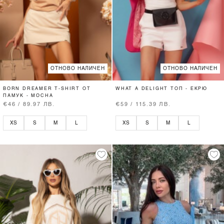
ОТНОВО НАЛИЧЕН
ОТНОВО НАЛИЧЕН
BORN DREAMER T-SHIRT ОТ
WHAT A DELIGHT ТОП - ЕКРЮ
ПАМУК - MOCHA
€46 / 89.97 ЛВ.
€59 / 115.39 ЛВ.
XS
S
M
L
XS
S
M
L