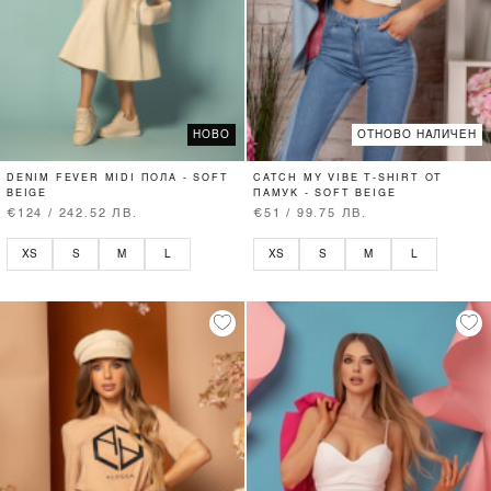
НОВО
ОТНОВО НАЛИЧЕН
DENIM FEVER MIDI ПОЛА - SOFT
CATCH MY VIBE T-SHIRT ОТ
BEIGE
ПАМУК - SOFT BEIGE
€124 / 242.52 ЛВ.
€51 / 99.75 ЛВ.
XS
S
M
L
XS
S
M
L