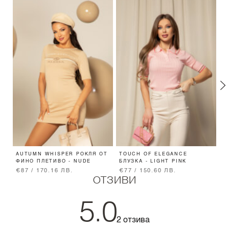
AUTUMN WHISPER РОКЛЯ ОТ
TOUCH OF ELEGANCE
E
ФИНО ПЛЕТИВО - NUDE
БЛУЗКА - LIGHT PINK
П
€87 / 170.16 ЛВ.
€77 / 150.60 ЛВ.
€
ОТЗИВИ
5.0
2 отзива