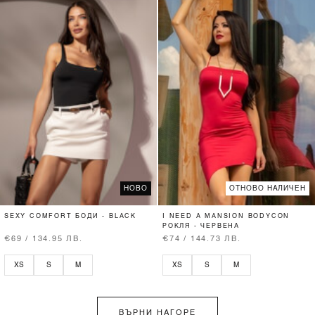
НОВО
ОТНОВО НАЛИЧЕН
SEXY COMFORT БОДИ - BLACK
I NEED A MANSION BODYCON
РОКЛЯ - ЧЕРВЕНА
€69 / 134.95 ЛВ.
€74 / 144.73 ЛВ.
XS
S
M
XS
S
M
ВЪРНИ НАГОРЕ