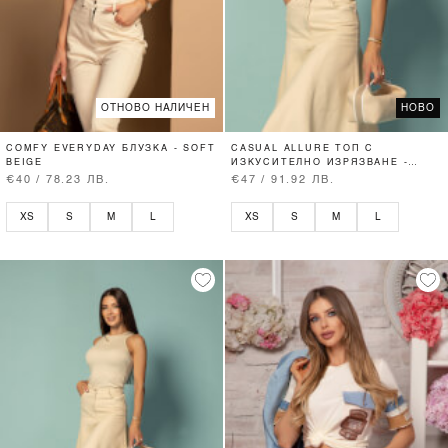
ОТНОВО НАЛИЧЕН
НОВО
COMFY EVERYDAY БЛУЗКА - SOFT
CASUAL ALLURE ТОП С
BEIGE
ИЗКУСИТЕЛНО ИЗРЯЗВАНЕ -
SOFT BEIGE
€40 / 78.23 ЛВ.
€47 / 91.92 ЛВ.
XS
S
M
L
XS
S
M
L