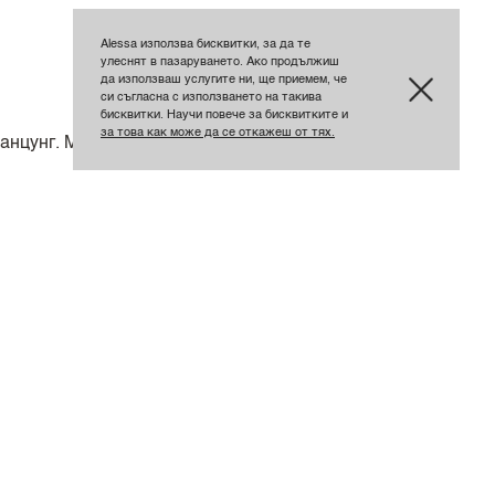
Alessa използва бисквитки, за да те
улеснят в пазаруването. Ако продължиш
да използваш услугите ни, ще приемем, че
си съгласна с използването на такива
бисквитки. Научи повече за бисквитките и
за това как може да се откажеш от тях.
 анцунг. Материите от старите колекции