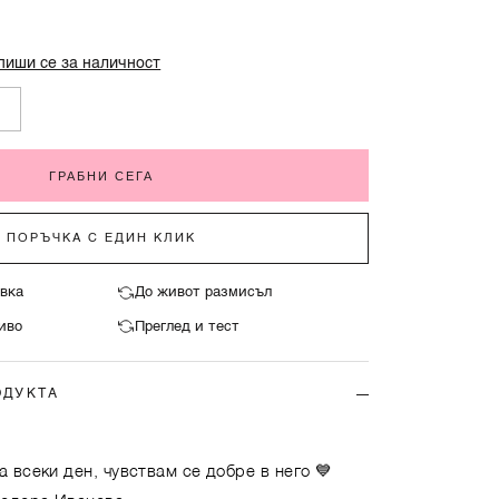
пиши се за наличност
ГРАБНИ СЕГА
ПОРЪЧКА С ЕДИН КЛИК
вка
До живот размисъл
иво
Преглед и тест
ОДУКТА
а всеки ден, чувствам се добре в него 💙