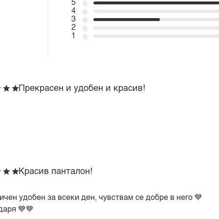
5
4
3
2
1
Прекрасен и удобен и красив!
Красив панталон!
чен удобен за всеки ден, чувствам се добре в него 💙
даря 💙💙