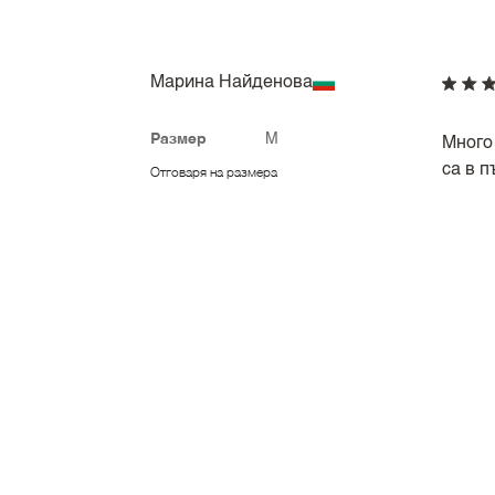
Марина Найденова
Размер
M
Много 
са в п
Отговаря на размера