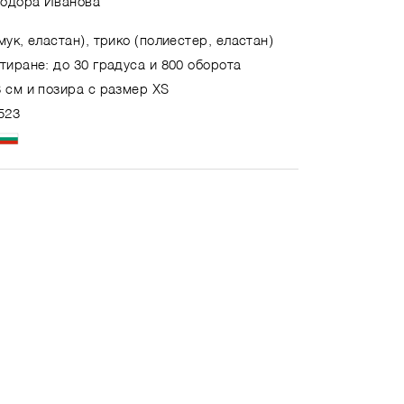
еодора Иванова
мук, еластан), трико (полиестер, еластан)
тиране: до 30 градуса и 800 оборота
 см и позира с размер XS
523