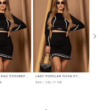
 КЪС ПУЛОВЕР -
LADY POPULAR ПОЛА ОТ
CATCH MY
ПЛЕТИВО - BLACK
ПАМУК - 
В.
€64 / 125.17 ЛВ.
€51 / 99.