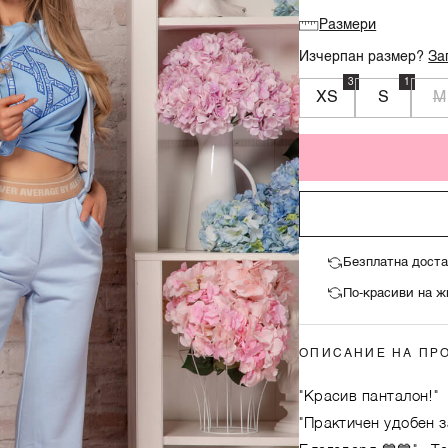
Размери
Изчерпан размер?
За
3
1
XS
S
M
Безплатна доста
По-красиви на ж
ОПИСАНИЕ НА ПР
"Красив панталон!"
"Практичен удобен з