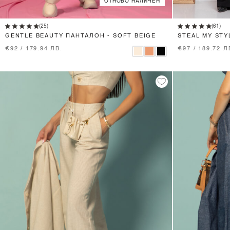
ОТНОВО НАЛИЧЕН
XS
S
M
L
(25)
(61)
GENTLE BEAUTY ПАНТАЛОН - SOFT BEIGE
STEAL MY ST
КОЛАН - ЧЕРЕ
€92 / 179.94 ЛВ.
€97 / 189.72 Л