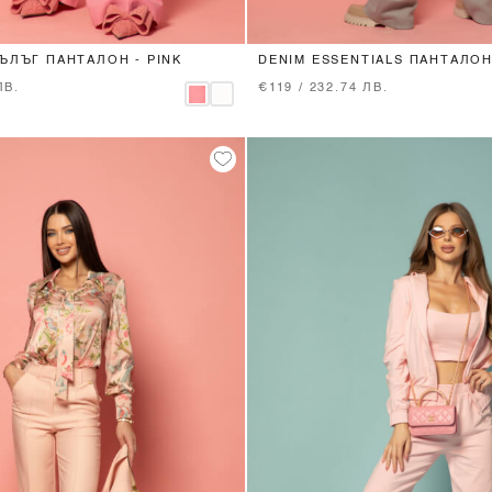
XS
S
M
L
XS
S
M
L
ЪЛЪГ ПАНТАЛОН - PINK
DENIM ESSENTIALS ПАНТАЛОН
GREY
ЛВ.
€119 / 232.74 ЛВ.