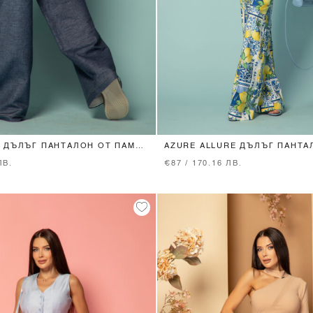
XS
S
M
L
XS
S
M
L
 ДЪЛЪГ ПАНТАЛОН ОТ ПАМУК
AZURE ALLURE ДЪЛЪГ ПАНТА
ЛВ.
€87 / 170.16 ЛВ.