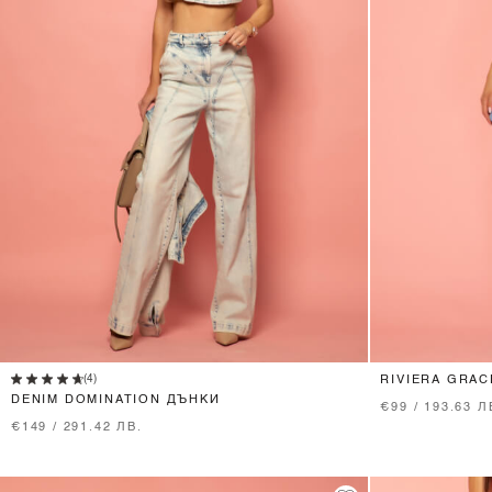
XS
S
M
L
(4)
RIVIERA GRAC
LIGHT BLUE
DENIM DOMINATION ДЪНКИ
€99 / 193.63 Л
€149 / 291.42 ЛВ.