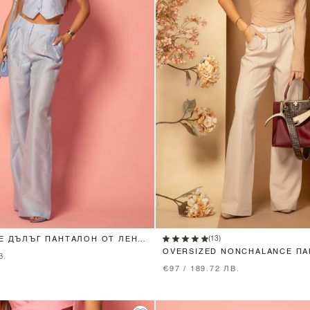
XS
S
M
L
XS
S
M
L
(13)
E ДЪЛЪГ ПАНТАЛОН ОТ ЛЕН -
OVERSIZED NONCHALANCE ПА
В.
SOFT BEIGE
€97 / 189.72 ЛВ.