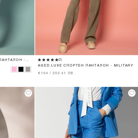
XS
S
M
L
(2)
ПАНТАЛОН -
AGED LUXE СПОРТЕН ПАНТАЛОН - MILITARY
€104 / 203.41 ЛВ.