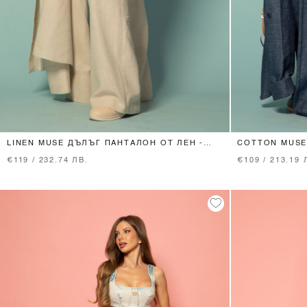
XS
S
M
L
LINEN MUSE ДЪЛЪГ ПАНТАЛОН ОТ ЛЕН -
COTTON MUSE
BEIGE
- DARK BLUE
€119 / 232.74 ЛВ.
€109 / 213.19 