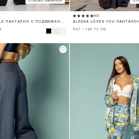
ОТНОВО НАЛИЧЕН
ОТ
XS
S
M
L
XS
S
M
L
(42)
YLE ПАНТАЛОН С ПОДВИЖЕН
ALESSA LOVES YOU ПАНТАЛОН
Н
В.
€97 / 189.72 ЛВ.