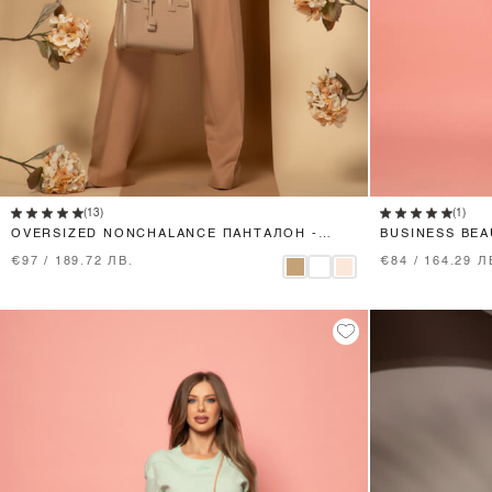
XS
S
M
L
(13)
(1)
OVERSIZED NONCHALANCE ПАНТАЛОН -
BUSINESS BE
NUDE BROWN
PINK
€97 / 189.72 ЛВ.
€84 / 164.29 Л