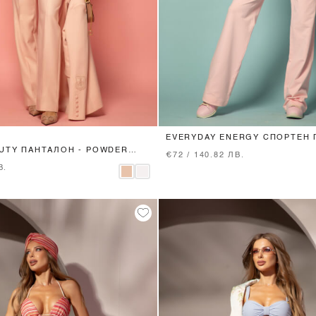
XS
S
M
L
XS
S
M
L
EVERYDAY ENERGY СПОРТЕН 
PINK
AUTY ПАНТАЛОН - POWDER
€72 / 140.82 ЛВ.
В.