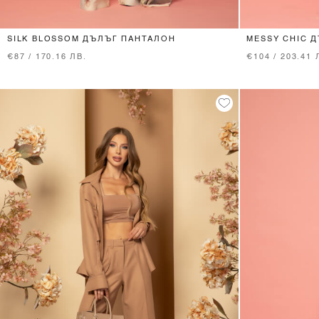
XS
S
M
L
SILK BLOSSOM ДЪЛЪГ ПАНТАЛОН
MESSY CHIC Д
€87 / 170.16 ЛВ.
€104 / 203.41 