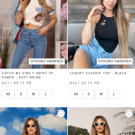
ОТНОВО НАЛИЧЕН
ОТНОВО НАЛИЧЕН
CATCH MY VIBE T-SHIRT ОТ
LUXURY CLASSIC ТОП - BLACK
ПАМУК - SOFT BEIGE
€51 / 99.75 ЛВ.
€42 / 82.14 ЛВ.
XS
S
M
L
XS
S
M
L