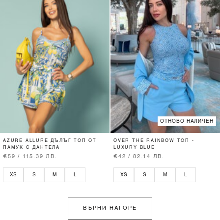
ОТНОВО НАЛИЧЕН
AZURE ALLURE ДЪЛЪГ ТОП ОТ
OVER THE RAINBOW ТОП -
ПАМУК С ДАНТЕЛА
LUXURY BLUE
€59 / 115.39 ЛВ.
€42 / 82.14 ЛВ.
XS
S
M
L
XS
S
M
L
ВЪРНИ НАГОРЕ