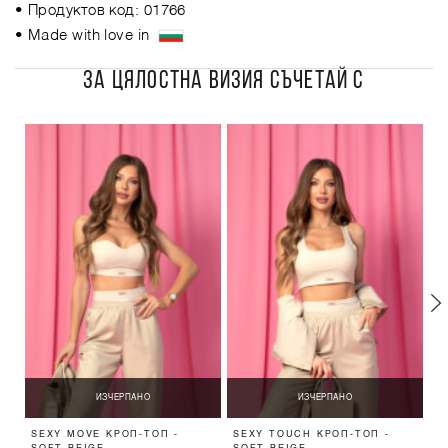
• Продуктов код: 01766
• Made with love in
ЗА ЦЯЛОСТНА ВИЗИЯ СЪЧЕТАЙ С
ИЗЧЕРПАНО
ИЗЧЕРПАНО
SEXY MOVE КРОП-ТОП -
SEXY TOUCH КРОП-ТОП -
G