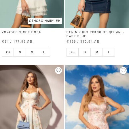
ОТНОВО НАЛИЧЕН
VOYAGER VIXEN ПОЛА
DENIM CHIC РОКЛЯ ОТ ДЕНИМ -
DARK BLUE
€91 / 177.98 ЛВ.
€169 / 330.54 ЛВ.
XS
S
M
L
XS
S
M
L