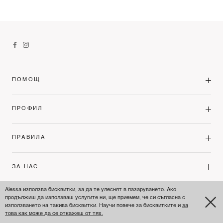
ПОМОЩ
ПРОФИЛ
ПРАВИЛА
ЗА НАС
Alessa използва бисквитки, за да те улеснят в пазаруването. Ако
продължиш да използваш услугите ни, ще приемем, че си съгласна с
BULGARIA'S PREMIUM FASHION LEADER
използването на такива бисквитки. Научи повече за бисквитките и
за
това как може да се откажеш от тях.