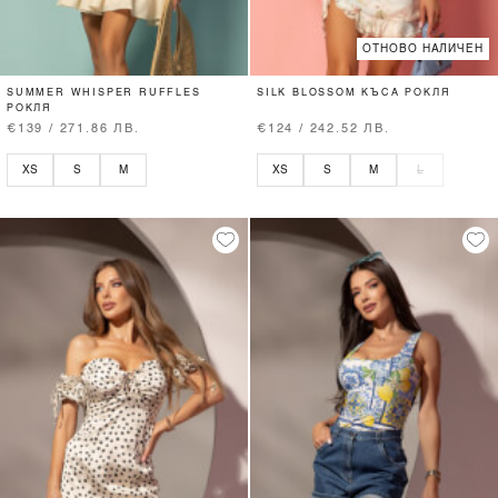
ОТНОВО НАЛИЧЕН
SUMMER WHISPER RUFFLES
SILK BLOSSOM КЪСА РОКЛЯ
РОКЛЯ
€139 / 271.86 ЛВ.
€124 / 242.52 ЛВ.
XS
S
M
XS
S
M
L