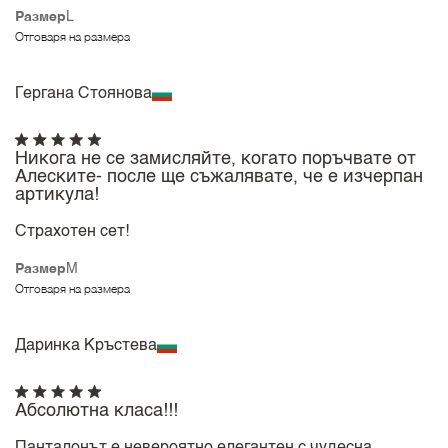
Размер
L
Отговаря на размера
Гергана Стоянова
Никога не се замисляйте, когато поръчвате от
Алеските- после ще съжалявате, че е изчерпан
артикула!
Страхотен сет!
Размер
M
Отговаря на размера
Даринка Кръстева
Абсолютна класа!!!
Панталонът е невероятно елегантен,с чудесна