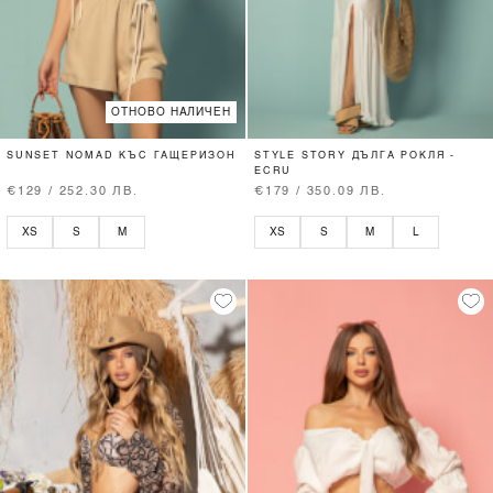
ОТНОВО НАЛИЧЕН
SUNSET NOMAD КЪС ГАЩЕРИЗОН
STYLE STORY ДЪЛГА РОКЛЯ -
ECRU
€129 / 252.30 ЛВ.
€179 / 350.09 ЛВ.
XS
S
M
XS
S
M
L