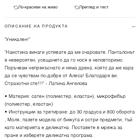
По-красиви на живо
Преглед и тест
ОПИСАНИЕ НА ПРОДУКТА
"Уникален!"
"Наистина винаги успявате да ме очаровате. Панталонът
е невероятен, усещането да го нося е неповторимо.
Поръчвам непрекъснато и няма дреха, която да ме кара
да се чувствам по-добре от Алеса! Благодаря ви.
Страхотни сте!!!"
- Латина Ангелова
• Материя: сатен (полиестер, еластан), микрофибър
(полиестер, еластан)
• Инструкции за третиране: до 30 градуса и 800 оборота
, Моля, пазете модела от бижута и остри предмети, тъй
като материята е деликатна. Поставете в мрежа за
пране и изберете деликатна програма.