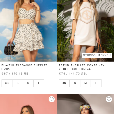
ОТНОВО НАЛИЧЕН
PLAYFUL ELEGANCE RUFFLES
TREND THRILLER РОКЛЯ - T-
ПОЛА
SHIRT - SOFT BEIGE
€87 / 170.16 ЛВ.
€74 / 144.73 ЛВ.
XS
S
M
L
XS
S
M
L