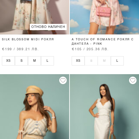
ОТНОВО НАЛИЧЕН
SILK BLOSSOM MIDI РОКЛЯ
A TOUCH OF ROMANCE РОКЛЯ С
ДАНТЕЛА - PINK
€199 / 389.21 ЛВ.
€105 / 205.36 ЛВ.
XS
S
M
L
XS
S
M
L