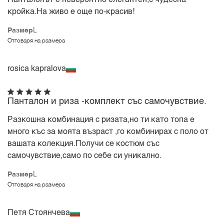
кройка.На живо е още по-красив!
Размер
L
Отговаря на размера
rosica kapralova
Панталон и риза -комплект със самочувствие.
Разкошна комбинация с ризата,но ти като топа е
много къс за моята възраст ,го комбинирах с поло от
вашата колекция.Получи се костюм със
самочувствие,само по себе си уникално.
Размер
L
Отговаря на размера
Петя Стоянчева