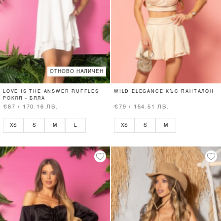
ОТНОВО НАЛИЧЕН
LOVE IS THE ANSWER RUFFLES
WILD ELEGANCE КЪС ПАНТАЛОН
РОКЛЯ - БЯЛА
€87 / 170.16 ЛВ.
€79 / 154.51 ЛВ.
XS
S
M
L
XS
S
M