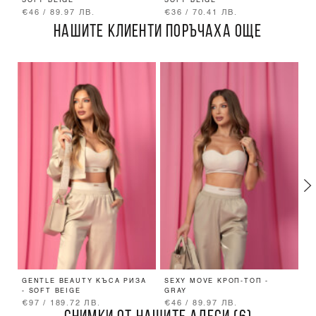
SOFT BEIGE
SOFT BEIGE
-
€46 / 89.97 ЛВ.
€36 / 70.41 ЛВ.
€
НАШИТЕ КЛИЕНТИ ПОРЪЧАХА ОЩЕ
GENTLE BEAUTY КЪСА РИЗА
SEXY MOVE КРОП-ТОП -
D
- SOFT BEIGE
GRAY
L
€97 / 189.72 ЛВ.
€46 / 89.97 ЛВ.
€