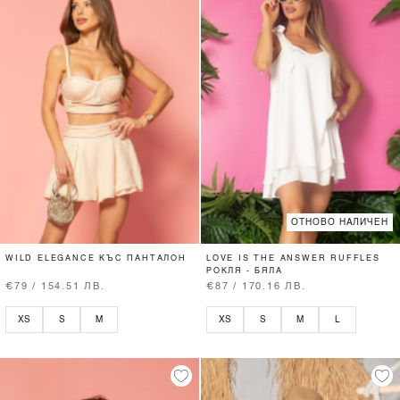
ОТНОВО НАЛИЧЕН
WILD ELEGANCE КЪС ПАНТАЛОН
LOVE IS THE ANSWER RUFFLES
РОКЛЯ - БЯЛА
€79 / 154.51 ЛВ.
€87 / 170.16 ЛВ.
XS
S
M
XS
S
M
L