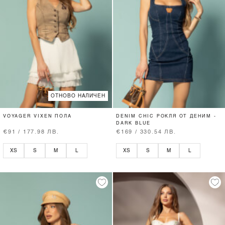
ОТНОВО НАЛИЧЕН
VOYAGER VIXEN ПОЛА
DENIM CHIC РОКЛЯ ОТ ДЕНИМ -
DARK BLUE
€91 / 177.98 ЛВ.
€169 / 330.54 ЛВ.
XS
S
M
L
XS
S
M
L