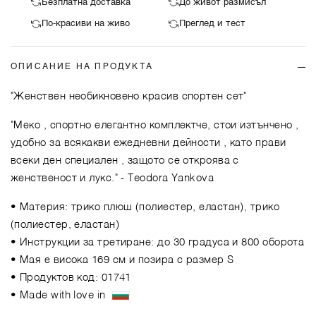
Безплатна доставка
До живот размисъл
По-красиви на живо
Преглед и тест
ОПИСАНИЕ НА ПРОДУКТА
"Женствен необикновено красив спортен сет"
"Меко , спортно елегантно комплектче, стои изтънчено ,
удобно за всякакви ежедневни дейности , като прави
всеки ден специален , защото се откроява с
женственост и лукс."
- Teodora Yankova
• Материя: трико плюш (полиестер, еластан), трико
(полиестер, еластан)
• Инструкции за третиране: до 30 градуса и 800 оборота
• Мая е висока 169 см и позира с размер S
• Продуктов код: 01741
• Made with love in