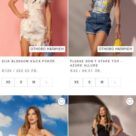
ОТНОВО НАЛИЧЕН
ОТНОВО НАЛИЧЕН
SILK BLOSSOM КЪСА РОКЛЯ
PLEASE DON’T STARE ТОП -
AZURE ALLURE
€124 / 242.52 ЛВ.
€45 / 88.01 ЛВ.
XS
S
M
L
XS
S
M
L