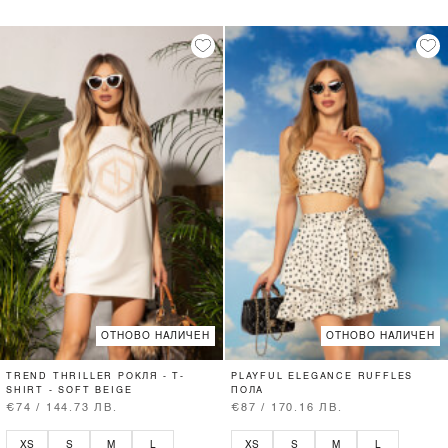
ОТНОВО НАЛИЧЕН
ОТНОВО НАЛИЧЕН
TREND THRILLER РОКЛЯ - T-
PLAYFUL ELEGANCE RUFFLES
SHIRT - SOFT BEIGE
ПОЛА
€74 / 144.73 ЛВ.
€87 / 170.16 ЛВ.
XS
S
M
L
XS
S
M
L