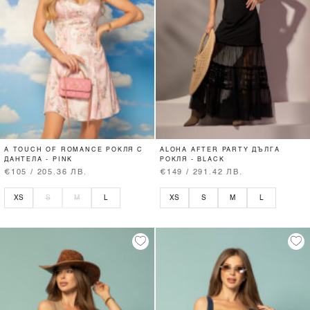
A TOUCH OF ROMANCE РОКЛЯ С
ALOHA AFTER PARTY ДЪЛГА
ДАНТЕЛА - PINK
РОКЛЯ - BLACK
€105 / 205.36 ЛВ.
€149 / 291.42 ЛВ.
XS
S
M
L
XS
S
M
L