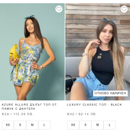
ОТНОВО НАЛИЧЕН
AZURE ALLURE ДЪЛЪГ ТОП ОТ
LUXURY CLASSIC ТОП - BLACK
ПАМУК С ДАНТЕЛА
€59 / 115.39 ЛВ.
€42 / 82.14 ЛВ.
XS
S
M
L
XS
S
M
L