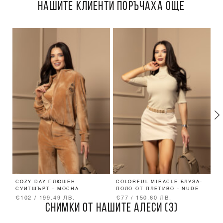
НАШИТЕ КЛИЕНТИ ПОРЪЧАХА ОЩЕ
COZY DAY ПЛЮШЕН
COLORFUL MIRACLE БЛУЗА-
V
СУИТШЪРТ - MOCHA
ПОЛО ОТ ПЛЕТИВО - NUDE
B
€102 / 199.49 ЛВ.
€77 / 150.60 ЛВ.
€
СНИМКИ ОТ НАШИТЕ АЛЕСИ (3)