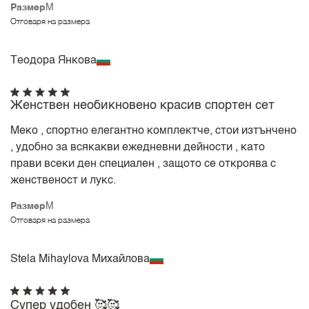
Размер
M
Отговаря на размера
Теодора Янкова
Женствен необикновено красив спортен сет
Меко , спортно елегантно комплектче, стои изтънчено
, удобно за всякакви ежедневни дейности , като
прави всеки ден специален , защото се откроява с
женственост и лукс.
Размер
M
Отговаря на размера
Stela Mihaylova Михайлова
Супер удобен 🥰🥰