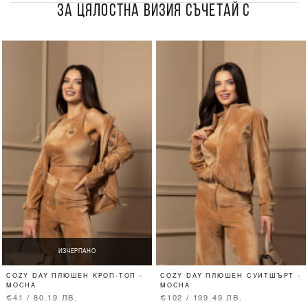
ЗА ЦЯЛОСТНА ВИЗИЯ СЪЧЕТАЙ С
ИЗЧЕРПАНО
COZY DAY ПЛЮШЕН КРОП-ТОП -
COZY DAY ПЛЮШЕН СУИТШЪРТ -
MOCHA
MOCHA
€41 / 80.19 ЛВ.
€102 / 199.49 ЛВ.