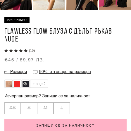
ИЗЧЕРПАНО
FLAWLESS FLOW БЛУЗА С ДЪЛЪГ РЪКАВ -
NUDE
(10)
€46 / 89.97 ЛВ.
Размери
90%
отговаря на размера
+ още 2
Изчерпан размер?
Запиши се за наличност
XS
S
M
L
ЗАПИШИ СЕ ЗА НАЛИЧНОСТ