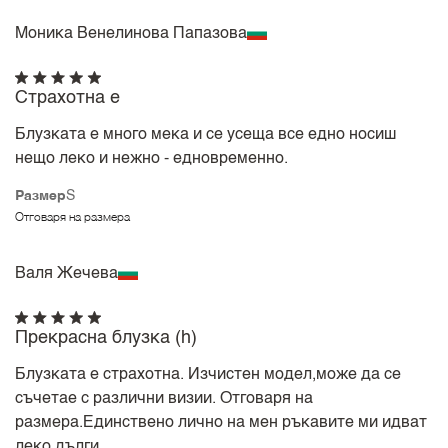
Моника Венелинова Папазова
Страхотна е
Блузката е много мека и се усеща все едно носиш
нещо леко и нежно - едновременно.
Размер
S
Отговаря на размера
Валя Жечева
Прекрасна блузка (h)
Блузката е страхотна. Изчистен модел,може да се
съчетае с различни визии. Отговаря на
размера.Единствено лично на мен ръкавите ми идват
леко дълги.