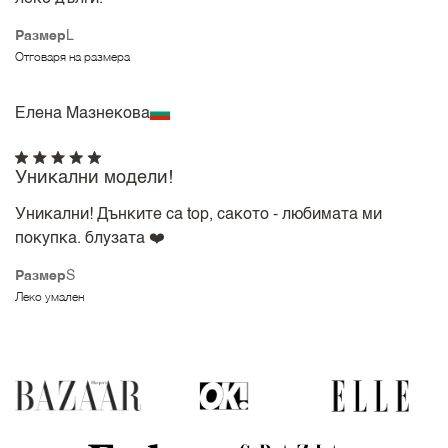
Размер
L
Отговаря на размера
Елена Мазнекова
Уникални модели!
Уникални! Дънките са top, сакото - любимата ми
покупка. блузата ❤️
Размер
S
Леко умален