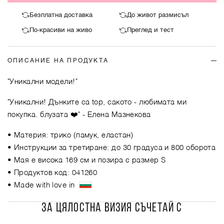
Безплатна доставка
До живот размисъл
По-красиви на живо
Преглед и тест
ОПИСАНИЕ НА ПРОДУКТА
"Уникални модели!"
"Уникални! Дънките са top, сакото - любимата ми
покупка. блузата ❤️"
- Елена Мазнекова
• Материя: трико (памук, еластан)
• Инструкции за третиране: до 30 градуса и 800 оборота
• Мая е висока 169 см и позира с размер S
• Продуктов код: 041260
• Made with love in
ЗА ЦЯЛОСТНА ВИЗИЯ СЪЧЕТАЙ С