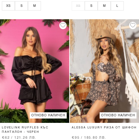
XS
S
M
XS
S
M
L
ОТНОВО НАЛИЧЕН
ОТНОВО НАЛИЧЕН
LOVELINK RUFFLES КЪС
ALESSA LUXURY РИЗА ОТ ШИФОН
ПАНТАЛОН - ЧЕРЕН
€62 / 121.26 ЛВ.
€95 / 185.80 ЛВ.