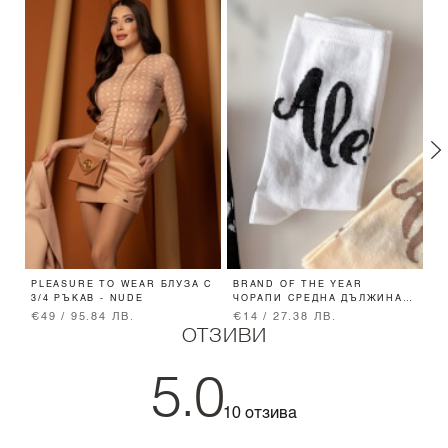
PLEASURE TO WEAR БЛУЗА С
BRAND OF THE YEAR
B
3/4 РЪКАВ - NUDE
ЧОРАПИ СРЕДНА ДЪЛЖИНА -
Д
ECRU
€49 / 95.84 ЛВ.
€14 / 27.38 ЛВ.
€
ОТЗИВИ
5.0
10 отзива