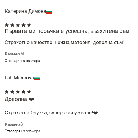
Катерина Димова
Първата ми поръчка е успешна, възхитена съм
Страхотно качество, нежна материя, доволна съм!
Размер
M
Отговаря на размера
Lati Marinova
Доволна!❤️
Страхотна блузка, супер обслужване!❤️
Размер
S
Отговаря на размера