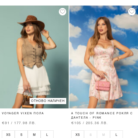
ОТНОВО НАЛИЧЕН
VOYAGER VIXEN ПОЛА
A TOUCH OF ROMANCE РОКЛЯ С
ДАНТЕЛА - PINK
€91 / 177.98 ЛВ.
€105 / 205.36 ЛВ.
XS
S
M
L
XS
S
M
L