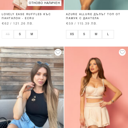
ОТНОВО НАЛИЧЕН
LOVELY EASE RUFFLES КЪС
AZURE ALLURE ДЪЛЪГ ТОП ОТ
ПАНТАЛОН - ECRU
ПАМУК С ДАНТЕЛА
€62 / 121.26 ЛВ.
€59 / 115.39 ЛВ.
XS
S
M
XS
S
M
L