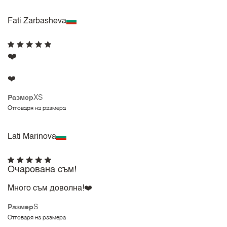
Fati Zarbasheva
❤️
❤️
Размер
XS
Отговаря на размера
Lati Marinova
Очарована съм!
Много съм доволна!❤️
Размер
S
Отговаря на размера