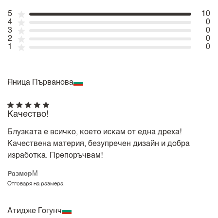
5
10
4
0
3
0
2
0
1
0
Яница Първанова
Качество!
Блузката е всичко, което искам от една дреха!
Качествена материя, безупречен дизайн и добра
изработка. Препоръчвам!
Размер
M
Отговаря на размера
Атидже Гогунч