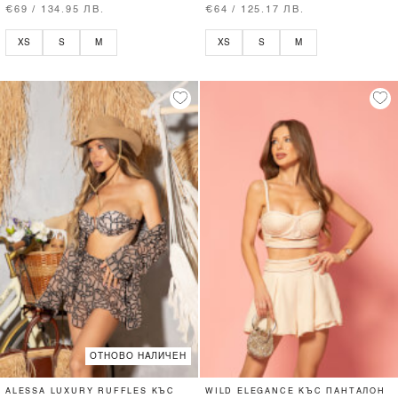
€69 / 134.95 ЛВ.
€64 / 125.17 ЛВ.
XS
S
M
XS
S
M
ОТНОВО НАЛИЧЕН
ALESSA LUXURY RUFFLES КЪС
WILD ELEGANCE КЪС ПАНТАЛОН