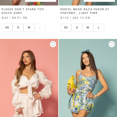
PLEASE DON’T STARE ТОП -
PASTEL MUSE КЪСА РОКЛЯ ОТ
DOLCE AURA
ПЛЕТИВО - LIGHT PINK
€45 / 88.01 ЛВ.
€119 / 232.74 ЛВ.
XS
S
M
L
XS
S
M
L