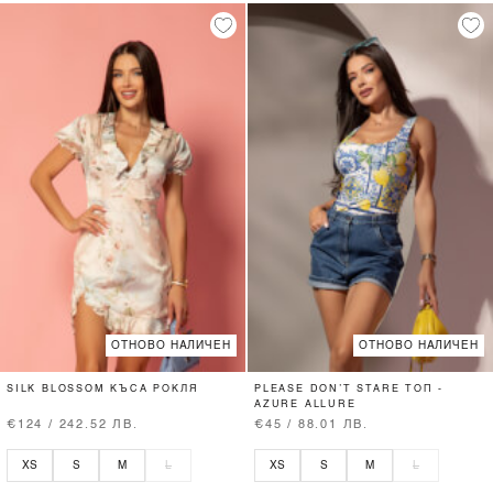
ОТНОВО НАЛИЧЕН
ОТНОВО НАЛИЧЕН
SILK BLOSSOM КЪСА РОКЛЯ
PLEASE DON’T STARE ТОП -
AZURE ALLURE
€124 / 242.52 ЛВ.
€45 / 88.01 ЛВ.
XS
S
M
L
XS
S
M
L