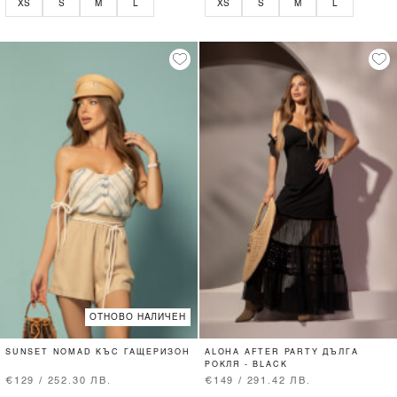
XS
S
M
L
XS
S
M
L
ОТНОВО НАЛИЧЕН
SUNSET NOMAD КЪС ГАЩЕРИЗОН
ALOHA AFTER PARTY ДЪЛГА
РОКЛЯ - BLACK
€129 / 252.30 ЛВ.
€149 / 291.42 ЛВ.