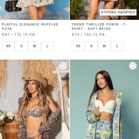
ОТНОВО НАЛИЧЕН
PLAYFUL ELEGANCE RUFFLES
TREND THRILLER РОКЛЯ - T-
ПОЛА
SHIRT - SOFT BEIGE
€87 / 170.16 ЛВ.
€74 / 144.73 ЛВ.
XS
S
M
L
XS
S
M
L