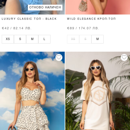
ОТНОВО НАЛИЧЕН
LUXURY CLASSIC ТОП - BLACK
WILD ELEGANCE КРОП-ТОП
€42 / 82.14 ЛВ.
€89 / 174.07 ЛВ.
XS
S
M
L
XS
S
M