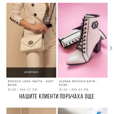
ИЗЧЕРПАНО
ROCOCO LOGO ЧАНТА - SOFT
ALESSA ROCOCO БОТИ -
C
BEIGE
ECRU
О
€123 / 240.57 ЛВ.
€153 / 299.24 ЛВ.
€
НАШИТЕ КЛИЕНТИ ПОРЪЧАХА ОЩЕ