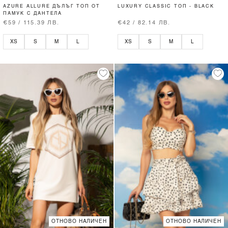
AZURE ALLURE ДЪЛЪГ ТОП ОТ
LUXURY CLASSIC ТОП - BLACK
ПАМУК С ДАНТЕЛА
€59 / 115.39 ЛВ.
€42 / 82.14 ЛВ.
XS
S
M
L
XS
S
M
L
ОТНОВО НАЛИЧЕН
ОТНОВО НАЛИЧЕН