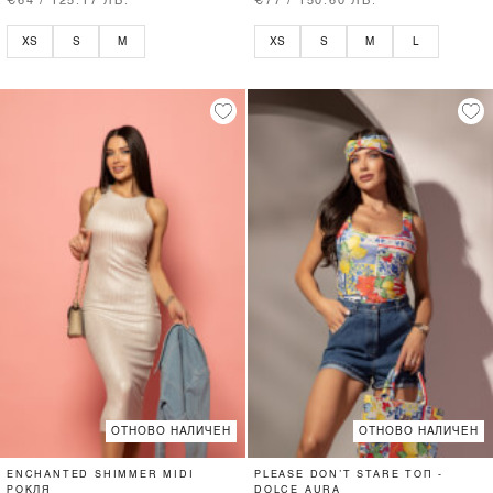
€64 / 125.17 ЛВ.
€77 / 150.60 ЛВ.
XS
S
M
XS
S
M
L
ОТНОВО НАЛИЧЕН
ОТНОВО НАЛИЧЕН
ENCHANTED SHIMMER MIDI
PLEASE DON’T STARE ТОП -
РОКЛЯ
DOLCE AURA