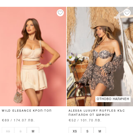
ОТНОВО НАЛИЧЕН
WILD ELEGANCE КРОП-ТОП
ALESSA LUXURY RUFFLES КЪС
ПАНТАЛОН ОТ ШИФОН
€89 / 174.07 ЛВ.
€52 / 101.70 ЛВ.
XS
S
M
XS
S
M