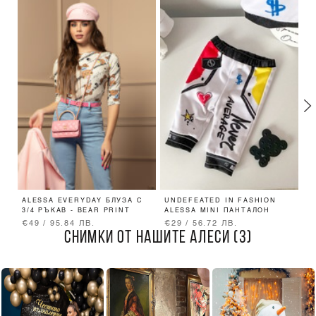
ALESSA EVERYDAY БЛУЗА С
UNDEFEATED IN FASHION
U
3/4 РЪКАВ - BEAR PRINT
ALESSA MINI ПАНТАЛОН
A
€49 / 95.84 ЛВ.
€29 / 56.72 ЛВ.
€
СНИМКИ ОТ НАШИТЕ АЛЕСИ (3)