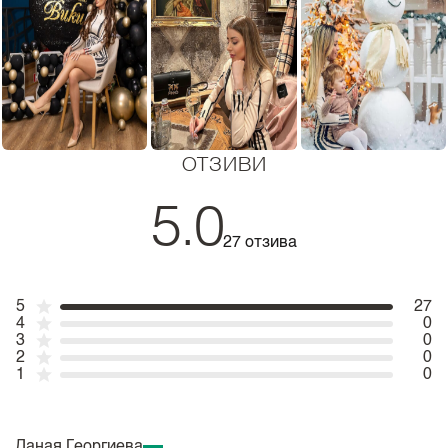
ОТЗИВИ
5.0
27 отзива
5
27
4
0
3
0
2
0
1
0
Даная Георгиева