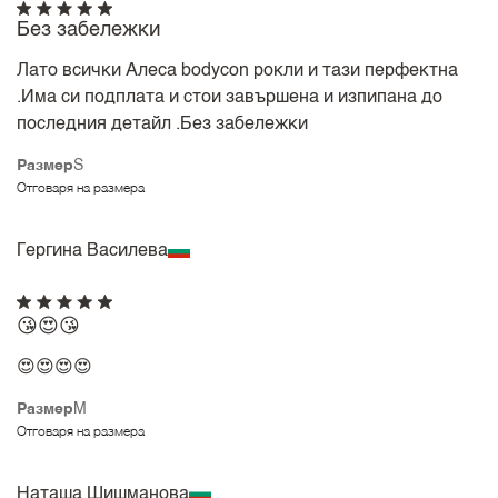
Без забележки
Лато всички Алеса bodycon рокли и тази перфектна
.Има си подплата и стои завършена и изпипана до
последния детайл .Без забележки
Размер
S
Отговаря на размера
Гергина Василева
😘😍😘
😍😍😍😍
Размер
M
Отговаря на размера
Наташа Шишманова