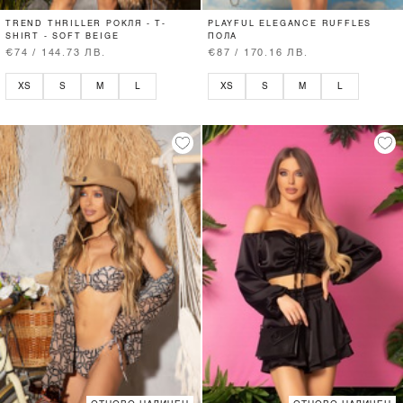
TREND THRILLER РОКЛЯ - T-
PLAYFUL ELEGANCE RUFFLES
SHIRT - SOFT BEIGE
ПОЛА
€74 / 144.73 ЛВ.
€87 / 170.16 ЛВ.
XS
S
M
L
XS
S
M
L