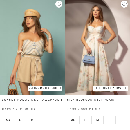
ОТНОВО НАЛИЧЕН
ОТНОВО НАЛИЧЕН
SUNSET NOMAD КЪС ГАЩЕРИЗОН
SILK BLOSSOM MIDI РОКЛЯ
€129 / 252.30 ЛВ.
€199 / 389.21 ЛВ.
XS
S
M
XS
S
M
L