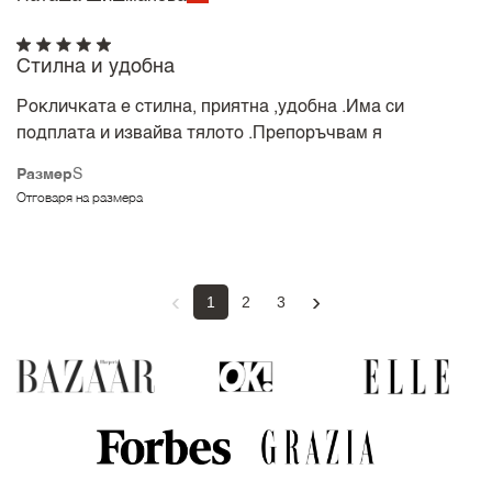
Стилна и удобна
Рокличката е стилна, приятна ,удобна .Има си
подплата и извайва тялото .Препоръчвам я
Размер
S
Отговаря на размера
‹
›
1
2
3