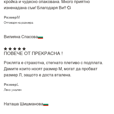
кройка и чудесно опакована. Много приятно
изненадана съм! Благодаря Ви!! 💞
Размер
M
Отговаря на размера
Вилияна Спасова
ПОВЕЧЕ ОТ ПРЕКРАСНА !
Роклята е страхотна, стегнато плетиво с подплата.
Дамите които носят размер М, могат да пробват
размер Л, защото е доста вталена.
Размер
L
Леко умален
Наташа Шишманова