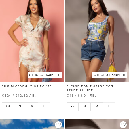
ОТНОВО НАЛИЧЕН
ОТНОВО НАЛИЧЕН
SILK BLOSSOM КЪСА РОКЛЯ
PLEASE DON’T STARE ТОП -
AZURE ALLURE
€124 / 242.52 ЛВ.
€45 / 88.01 ЛВ.
XS
S
M
L
XS
S
M
L