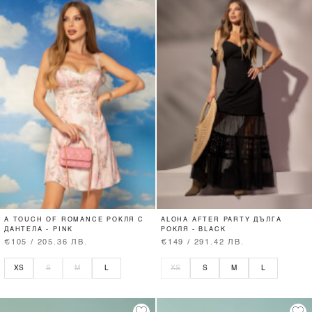
A TOUCH OF ROMANCE РОКЛЯ С
ALOHA AFTER PARTY ДЪЛГА
ДАНТЕЛА - PINK
РОКЛЯ - BLACK
€105 / 205.36 ЛВ.
€149 / 291.42 ЛВ.
XS
S
M
L
XS
S
M
L