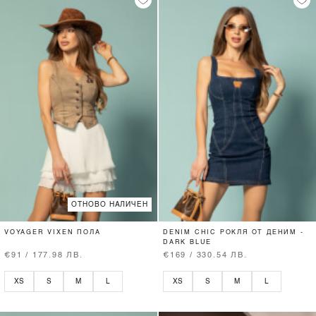
ОТНОВО НАЛИЧЕН
VOYAGER VIXEN ПОЛА
DENIM CHIC РОКЛЯ ОТ ДЕНИМ -
DARK BLUE
€91 / 177.98 ЛВ.
€169 / 330.54 ЛВ.
XS
S
M
L
XS
S
M
L