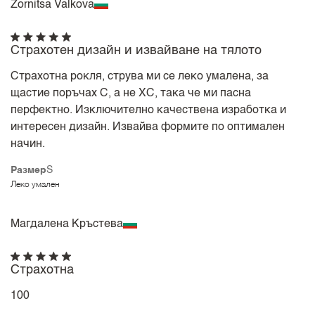
Zornitsa Valkova
Страхотен дизайн и извайване на тялото
Страхотна рокля, струва ми се леко умалена, за
щастие поръчах С, а не ХС, така че ми пасна
перфектно. Изключително качествена изработка и
интересен дизайн. Извайва формите по оптимален
начин.
Размер
S
Леко умален
Магдалена Кръстева
Страхотна
100