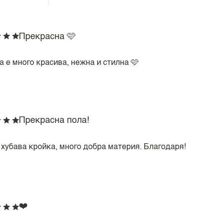
Прекрасна 🩷
 е много красива, нежна и стилна 🩷
Прекрасна пола!
 хубава кройка, много добра материя. Благодаря!
❤️