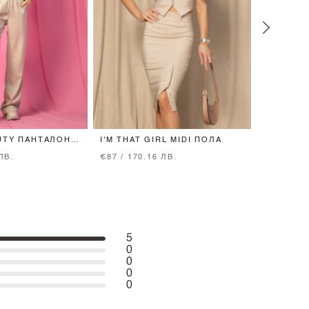
UTY ПАНТАЛОН -
I'M THAT GIRL MIDI ПОЛА
BRAND O
СРЕДНА 
ЛВ.
€87 / 170.16 ЛВ.
€14 / 27.
5
0
0
0
0