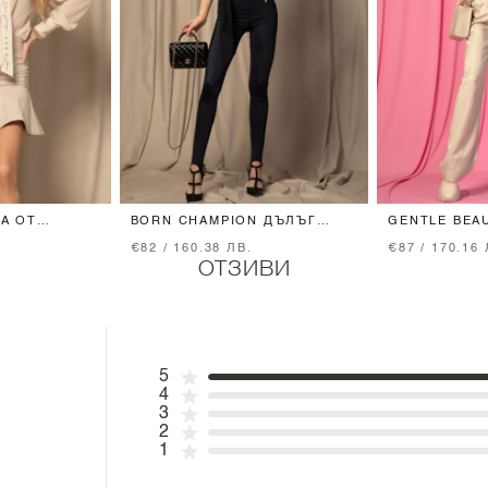
ЗА ОТ
BORN CHAMPION ДЪЛЪГ
GENTLE BEA
Н - SOFT
КЛИН - BLACK
SOFT BEIGE
€82 / 160.38 ЛВ.
€87 / 170.16 
ОТЗИВИ
5
4
3
2
1