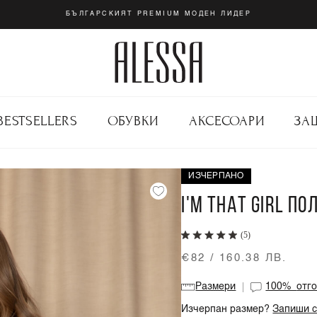
БЪЛГАРСКИЯТ PREMIUM МОДЕН ЛИДЕР
BESTSELLERS
ОБУВКИ
АКСЕСОАРИ
ЗА
ИЗЧЕРПАНО
I'M THAT GIRL ПО
(5)
€82 / 160.38 ЛВ.
Размери
100%
отг
Изчерпан размер?
Запиши с