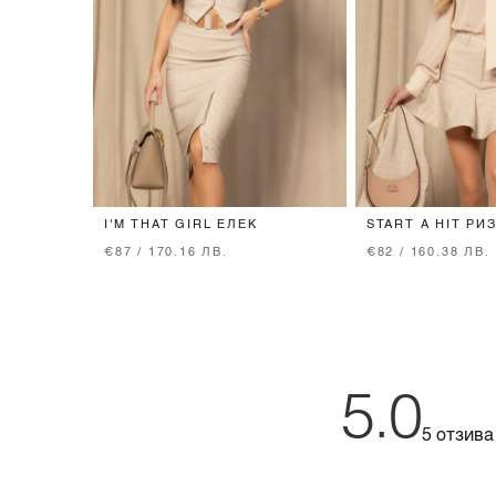
I'M THAT GIRL ЕЛЕК
START A HIT РИ
ЛУКСОЗЕН ШИФО
€87 / 170.16 ЛВ.
€82 / 160.38 ЛВ.
BEIGE
5.0
5 отзива