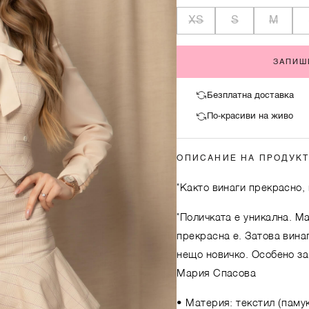
XS
S
M
ЗАПИШ
Безплатна доставка
По-красиви на живо
ОПИСАНИЕ НА ПРОДУК
"Както винаги прекрасно, 
"Поличката е уникална. М
прекрасна е. Затова вина
нещо новичко. Особено за 
Мария Спасова
• Материя: текстил (памук