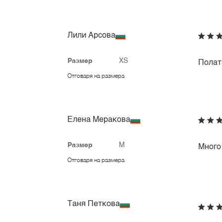
Лили Арсова
Размер
XS
Полата
Отговаря на размера
Елена Меракова
Размер
M
Много
Отговаря на размера
Таня Петкова