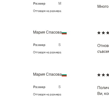
Размер
M
Много
Отговаря на размера
Мария Спасова
Размер
S
Отнов
съвсем
Отговаря на размера
Мария Спасова
Размер
S
Полич
Ви, ко
Отговаря на размера