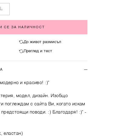
L
И СЕ ЗА НАЛИЧНОСТ
До живот размисъл
Преглед и тест
ТА
модерно и красиво! :)"
атерия, модел, дизайн. Изобщо
ги поглеждам с сайта Ви, когато искам
предстоящи поводи. :) Благодаря! :)"
-
, еластан)