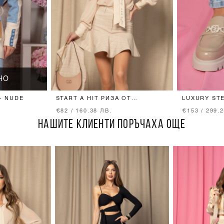
НО
- NUDE
START A HIT РИЗА ОТ
LUXURY ST
ЛУКСОЗЕН ШИФОН - SOFT
ЛОУФЪРИ -
€82 / 160.38 ЛВ.
€153 / 299.
BEIGE
НАШИТЕ КЛИЕНТИ ПОРЪЧАХА ОЩЕ