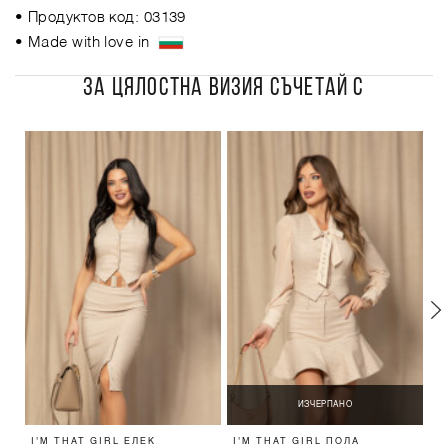
• Продуктов код: 03139
• Made with love in
ЗА ЦЯЛОСТНА ВИЗИЯ СЪЧЕТАЙ С
ИЗЧЕРПАНО
I'M THAT GIRL ЕЛЕК
I'M THAT GIRL ПОЛА
I