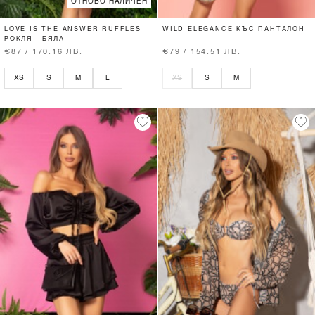
ОТНОВО НАЛИЧЕН
LOVE IS THE ANSWER RUFFLES
WILD ELEGANCE КЪС ПАНТАЛОН
РОКЛЯ - БЯЛА
€87 / 170.16 ЛВ.
€79 / 154.51 ЛВ.
XS
S
M
L
XS
S
M