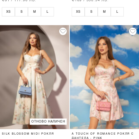
€91 / 177.98 ЛВ.
€169 / 330.54 ЛВ.
XS
S
M
L
XS
S
M
L
ОТНОВО НАЛИЧЕН
SILK BLOSSOM MIDI РОКЛЯ
A TOUCH OF ROMANCE РОКЛЯ С
ДАНТЕЛА - PINK