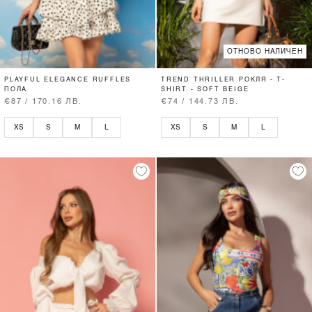
ОТНОВО НАЛИЧЕН
PLAYFUL ELEGANCE RUFFLES
TREND THRILLER РОКЛЯ - T-
ПОЛА
SHIRT - SOFT BEIGE
€87 / 170.16 ЛВ.
€74 / 144.73 ЛВ.
XS
S
M
L
XS
S
M
L