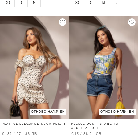
XS
S
M
XS
S
M
L
ОТНОВО НАЛИЧЕН
ОТНОВО НАЛИЧЕН
PLAYFUL ELEGANCE КЪСА РОКЛЯ
PLEASE DON’T STARE ТОП -
AZURE ALLURE
€139 / 271.86 ЛВ.
€45 / 88.01 ЛВ.