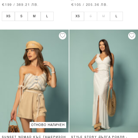
€199 / 389.21 ЛВ.
€105 / 205.36 ЛВ.
XS
S
M
L
XS
S
M
L
ОТНОВО НАЛИЧЕН
SUNSET NOMAD КЪС ГАЩЕРИЗОН
STYLE STORY ДЪЛГА РОКЛЯ -