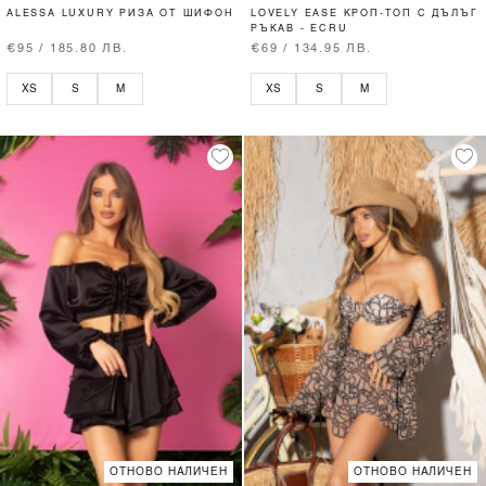
ALESSA LUXURY РИЗА ОТ ШИФОН
LOVELY EASE КРОП-ТОП С ДЪЛЪГ
РЪКАВ - ECRU
€95 / 185.80 ЛВ.
€69 / 134.95 ЛВ.
XS
S
M
XS
S
M
ОТНОВО НАЛИЧЕН
ОТНОВО НАЛИЧЕН