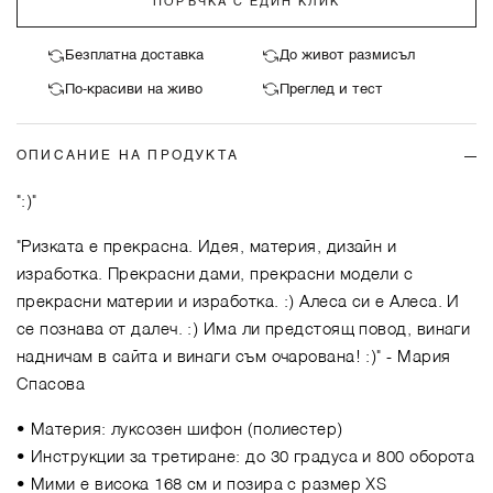
ПОРЪЧКА С ЕДИН КЛИК
Безплатна доставка
До живот размисъл
По-красиви на живо
Преглед и тест
ОПИСАНИЕ НА ПРОДУКТА
":)"
"Ризката е прекрасна. Идея, материя, дизайн и
изработка. Прекрасни дами, прекрасни модели с
прекрасни материи и изработка. :) Алеса си е Алеса. И
се познава от далеч. :) Има ли предстоящ повод, винаги
надничам в сайта и винаги съм очарована! :)"
- Мария
Спасова
• Материя: луксозен шифон (полиестер)
• Инструкции за третиране: до 30 градуса и 800 оборота
• Мими е висока 168 см и позира с размер XS