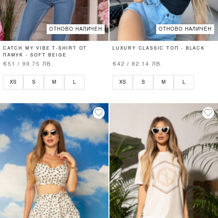
ОТНОВО НАЛИЧЕН
ОТНОВО НАЛИЧЕН
CATCH MY VIBE T-SHIRT ОТ
LUXURY CLASSIC ТОП - BLACK
ПАМУК - SOFT BEIGE
€51 / 99.75 ЛВ.
€42 / 82.14 ЛВ.
XS
S
M
L
XS
S
M
L