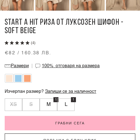
START A HIT РИЗА ОТ ЛУКСОЗЕН ШИФОН -
SOFT BEIGE
(4)
€82 / 160.38 ЛВ.
Размери
100%
отговаря на размера
Изчерпан размер?
Запиши се за наличност
1
1
XS
S
M
L
ГРАБНИ СЕГА