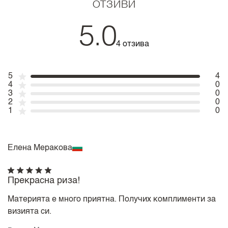
ОТЗИВИ
5.0
4 отзива
5
4
4
0
3
0
2
0
1
0
Елена Меракова
Прекрасна риза!
Материята е много приятна. Получих комплименти за
визията си.