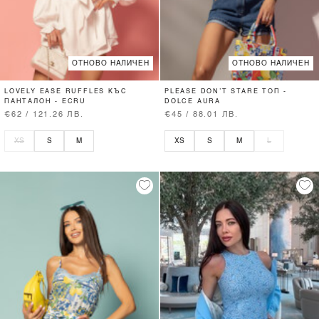
ОТНОВО НАЛИЧЕН
ОТНОВО НАЛИЧЕН
LOVELY EASE RUFFLES КЪС
PLEASE DON’T STARE ТОП -
ПАНТАЛОН - ECRU
DOLCE AURA
€62 / 121.26 ЛВ.
€45 / 88.01 ЛВ.
XS
S
M
XS
S
M
L