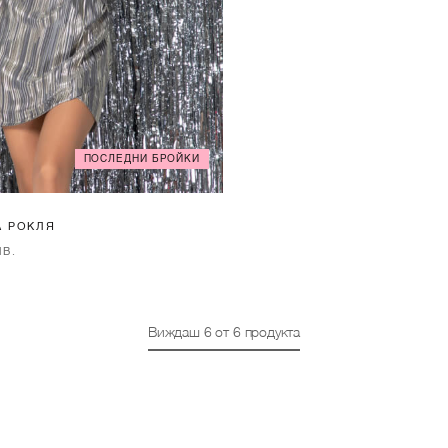
ПОСЛЕДНИ БРОЙКИ
XS
S
M
A РОКЛЯ
ЛВ.
Виждаш
6
от
6
продукта