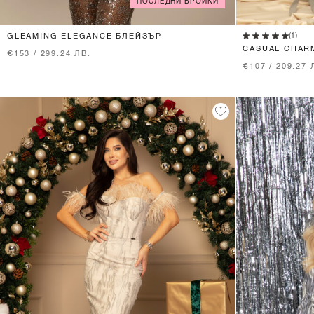
ПОСЛЕДНИ БРОЙКИ
XS
S
M
L
(1)
GLEAMING ELEGANCE БЛЕЙЗЪР
€153 / 299.24 ЛВ.
€107 / 209.27 