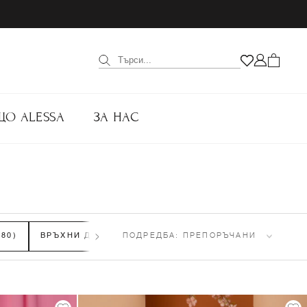
ЩО ALESSA
ЗА НАС
580)
ВРЪХНИ ДРЕХИ
(300)
ПОДРЕДБА:
ПАНТАЛОНИ
ПРЕПОРЪЧАНИ
(433)
ТОПО