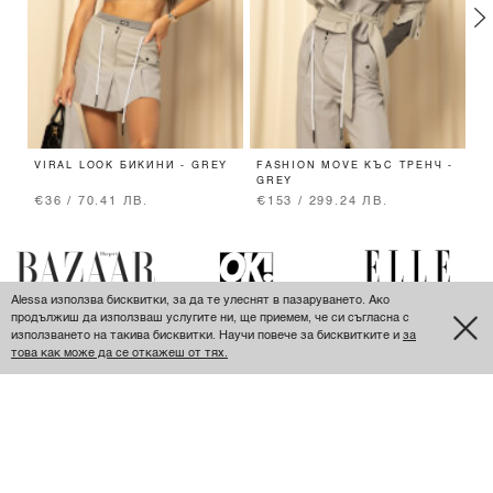
VIRAL LOOK БИКИНИ - GREY
FASHION MOVE КЪС ТРЕНЧ -
C
GREY
П
€36 / 70.41 ЛВ.
€153 / 299.24 ЛВ.
€
Alessa използва бисквитки, за да те улеснят в пазаруването. Ако
продължиш да използваш услугите ни, ще приемем, че си съгласна с
използването на такива бисквитки. Научи повече за бисквитките и
за
това как може да се откажеш от тях.
ПОСЛЕДНО РАЗГЛЕДАНИ