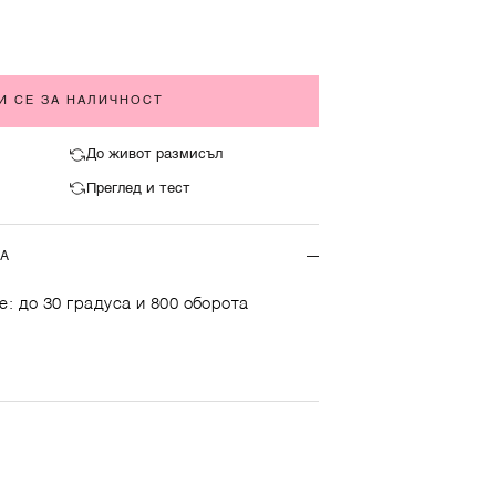
И СЕ ЗА НАЛИЧНОСТ
До живот размисъл
Преглед и тест
ТА
е: до 30 градуса и 800 оборота