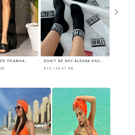
ZE ПЛАЖНА
DON'T BE SHY ALESSA КЪСИ
SUMMER 
K
ЧОРАПИ - ЧЕРНИ
КРОП-ТО
ЛВ.
€12 / 23.47 ЛВ.
€62 / 121