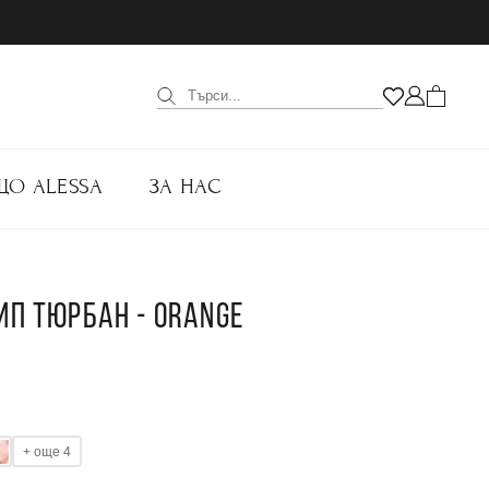
ЩО ALESSA
ЗА НАС
ИП ТЮРБАН - ORANGE
+ още 4