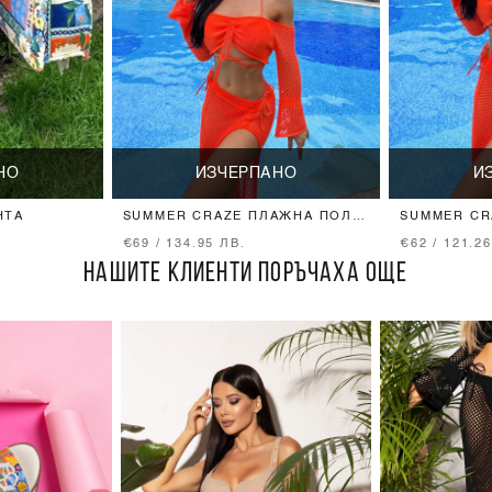
НО
ИЗЧЕРПАНО
И
НТА
SUMMER CRAZE ПЛАЖНА ПОЛА
SUMMER CR
- ORANGE
ТОП - ORA
€69 / 134.95 ЛВ.
€62 / 121.2
НАШИТЕ КЛИЕНТИ ПОРЪЧАХА ОЩЕ