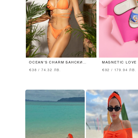
OCEAN'S CHARM БАНСКИ
MAGNETIC LOVE
ТОП С ПОВДИГАЩ ЕФЕКТ -
€38 / 74.32 ЛВ.
€92 / 179.94 ЛВ.
ORANGE