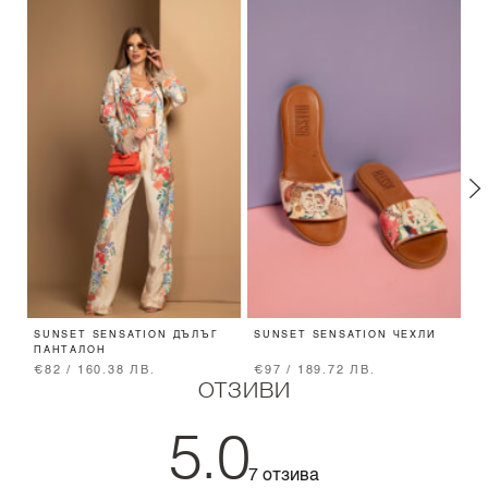
SUNSET SENSATION ДЪЛЪГ
SUNSET SENSATION ЧЕХЛИ
U
ПАНТАЛОН
П
€82 / 160.38 ЛВ.
€97 / 189.72 ЛВ.
€
ОТЗИВИ
5.0
7 отзива