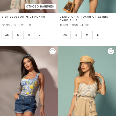
ОТНОВО НАЛИЧЕН
SILK BLOSSOM MIDI РОКЛЯ
DENIM CHIC РОКЛЯ ОТ ДЕНИМ -
DARK BLUE
€199 / 389.21 ЛВ.
€169 / 330.54 ЛВ.
XS
S
M
L
XS
S
M
L