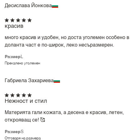
Десислава Йонкова
красив
много красив и удобен, но доста уголемен особено в
доланта част е по-широк, леко несъразмерен.
Размер
L
Прекалено уголемен
Габриела Захариева
Нежност и стил
Материята гали кожата, а десена е красив, летен,
открояващ се! 🥰
Размер
S
Отговаря на размера