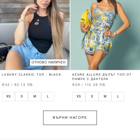
ОТНОВО НАЛИЧЕН
LUXURY CLASSIC ТОП - BLACK
AZURE ALLURE ДЪЛЪГ ТОП ОТ
ПАМУК С ДАНТЕЛА
€42 / 82.14 ЛВ.
€59 / 115.39 ЛВ.
XS
S
M
L
XS
S
M
L
ВЪРНИ НАГОРЕ