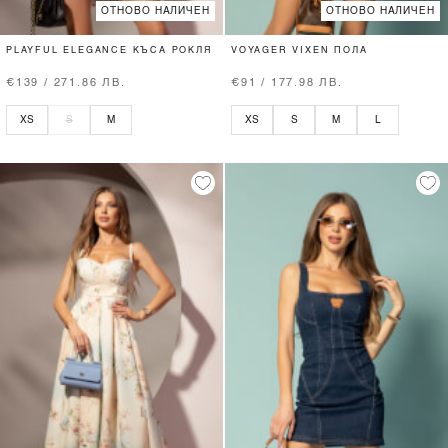
ОТНОВО НАЛИЧЕН
ОТНОВО НАЛИЧЕН
PLAYFUL ELEGANCE КЪСА РОКЛЯ
VOYAGER VIXEN ПОЛА
€139 / 271.86 ЛВ.
€91 / 177.98 ЛВ.
XS
S
M
XS
S
M
L