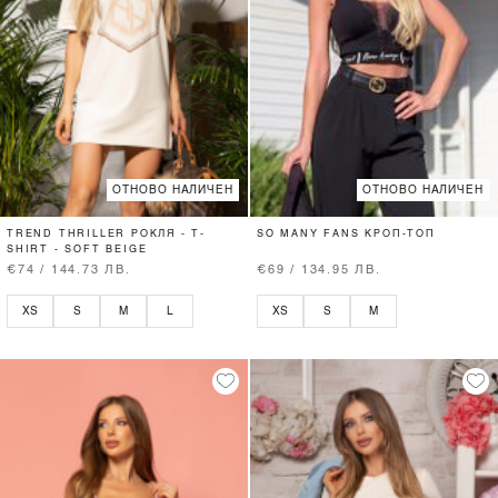
ОТНОВО НАЛИЧЕН
ОТНОВО НАЛИЧЕН
TREND THRILLER РОКЛЯ - T-
SO MANY FANS КРОП-ТОП
SHIRT - SOFT BEIGE
€74 / 144.73 ЛВ.
€69 / 134.95 ЛВ.
XS
S
M
L
XS
S
M