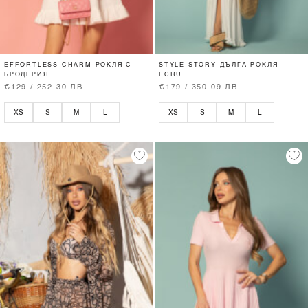
EFFORTLESS CHARM РОКЛЯ С
STYLE STORY ДЪЛГА РОКЛЯ -
БРОДЕРИЯ
ECRU
€129 / 252.30 ЛВ.
€179 / 350.09 ЛВ.
XS
S
M
L
XS
S
M
L