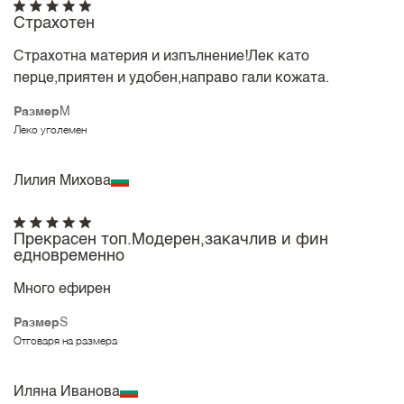
Страхотен
Страхотна материя и изпълнение!Лек като
перце,приятен и удобен,направо гали кожата.
Размер
M
Леко уголемен
Лилия Михова
Прекрасен топ.Модерен,закачлив и фин
едновременно
Много ефирен
Размер
S
Отговаря на размера
Иляна Иванова