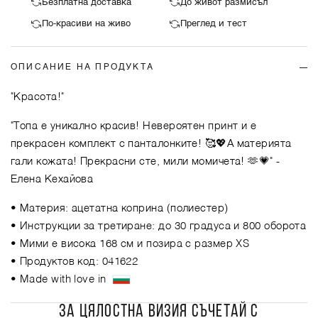
Безплатна доставка
До живот размисъл
По-красиви на живо
Преглед и тест
ОПИСАНИЕ НА ПРОДУКТА
"Красота!"
"Топа е уникално красив! Невероятен принт и е
прекрасен комплект с панталонките! 🥰💖А материята
гали кожата! Прекрасни сте, мили момичета! 🫶💗"
-
Елена Кехайова
• Материя: ацетатна коприна (полиестер)
• Инструкции за третиране: до 30 градуса и 800 оборота
• Мими е висока 168 см и позира с размер XS
• Продуктов код: 041622
• Made with love in
ЗА ЦЯЛОСТНА ВИЗИЯ СЪЧЕТАЙ С