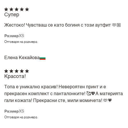
Супер
Жестоко! Чувстваш се като богиня с този аутфит 🫶🏼
Размер
XS
Отговаря на размера
Елена Кехайова
Красота!
Топа е уникално красив! Невероятен принт и е
прекрасен комплект с панталонките! 🥰💖А материята
гали кожата! Прекрасни сте, мили момичета! 🫶💗
Размер
XS
Отговаря на размера