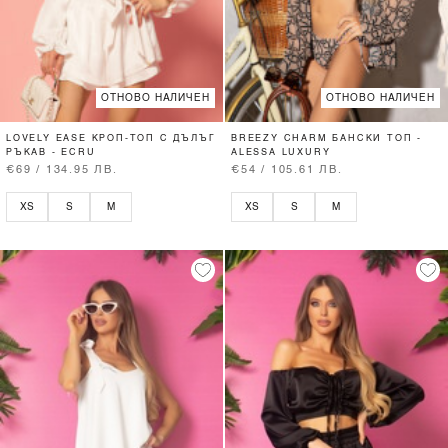
ОТНОВО НАЛИЧЕН
ОТНОВО НАЛИЧЕН
LOVELY EASE КРОП-ТОП С ДЪЛЪГ
BREEZY CHARM БАНСКИ ТОП -
РЪКАВ - ECRU
ALESSA LUXURY
€69 / 134.95 ЛВ.
€54 / 105.61 ЛВ.
XS
S
M
XS
S
M