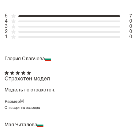
5
7
4
0
3
0
2
0
1
0
Глория Славчева
Страхотен модел
Моделът е страхотен.
Размер
M
Отговаря на размера
Мая Читалова