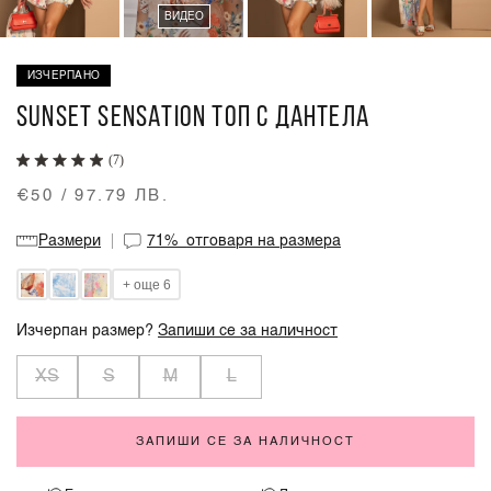
ВИДЕО
ИЗЧЕРПАНО
SUNSET SENSATION ТОП С ДАНТЕЛА
(7)
€50 / 97.79 ЛВ.
Размери
71%
отговаря на размера
+ още 6
Изчерпан размер?
Запиши се за наличност
XS
S
M
L
ЗАПИШИ СЕ ЗА НАЛИЧНОСТ